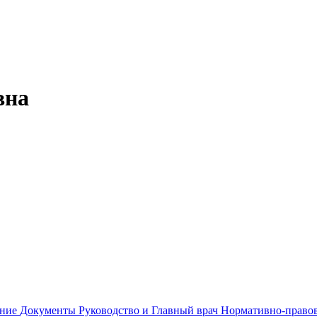
вна
ание
Документы
Руководство и Главный врач
Нормативно-правов