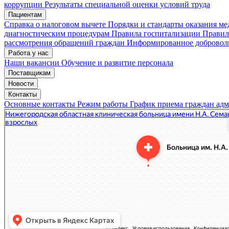
коррупции
Результаты специальной оценки условий труда
Пациентам
Мои записи
Подтвердить запись
Отмена
Справка о налоговом вычете
Порядки и стандарты оказания м
диагностическим процедурам
Правила госпитализации
Правил
рассмотрения обращений граждан
Информированное доброволь
Работа у нас
Наши вакансии
Обучение и развитие персонала
Поставщикам
Новости
Контакты
Основные контакты
Режим работы
График приема граждан ад
«Нижегородская областная клиническая больница имени Н.А. Семашко»
Отделение больницы, госпиталя в Нижнем Новгороде
Больница для взрослых в Нижнем Новгороде