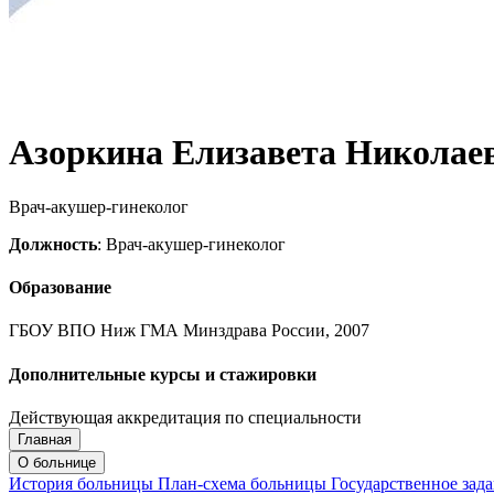
Азоркина Елизавета Николае
Врач-акушер-гинеколог
Должность
: Врач-акушер-гинеколог
Образование
ГБОУ ВПО Ниж ГМА Минздрава России, 2007
Дополнительные курсы и стажировки
Действующая аккредитация по специальности
Главная
Запись на приём
Запись подтверждена
О больнице
История больницы
План-схема больницы
Государственное зад