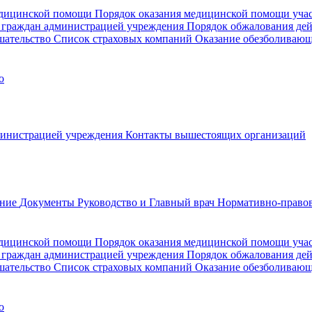
медицинской помощи
Порядок оказания медицинской помощи уч
 граждан администрацией учреждения
Порядок обжалования де
шательство
Список страховых компаний
Оказание обезболиваю
о
министрацией учреждения
Контакты вышестоящих организаций
ание
Документы
Руководство и Главный врач
Нормативно-правов
едицинской помощи
Порядок оказания медицинской помощи уч
 граждан администрацией учреждения
Порядок обжалования де
шательство
Список страховых компаний
Оказание обезболивающ
о