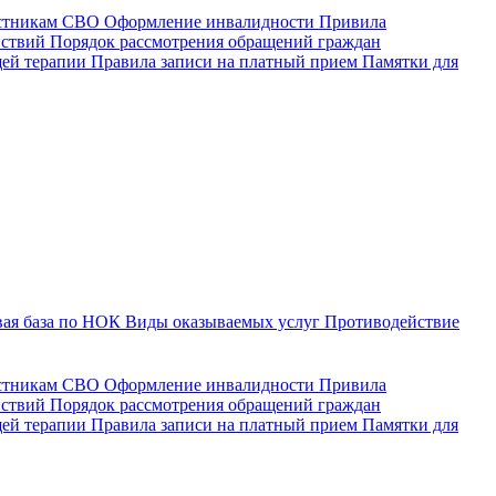
астникам СВО
Оформление инвалидности
Привила
йствий
Порядок рассмотрения обращений граждан
щей терапии
Правила записи на платный прием
Памятки для
ая база по НОК
Виды оказываемых услуг
Противодействие
астникам СВО
Оформление инвалидности
Привила
йствий
Порядок рассмотрения обращений граждан
ей терапии
Правила записи на платный прием
Памятки для