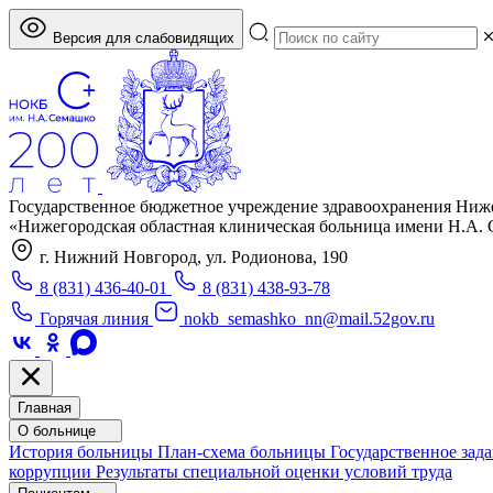
Версия для слабовидящих
Государственное бюджетное учреждение здравоохранения Ниж
«Нижегородская областная клиническая больница имени Н.А.
г. Нижний Новгород, ул. Родионова, 190
8 (831) 436-40-01
8 (831) 438-93-78
Горячая линия
nokb_semashko_nn@mail.52gov.ru
Главная
О больнице
История больницы
План-схема больницы
Государственное зад
коррупции
Результаты специальной оценки условий труда