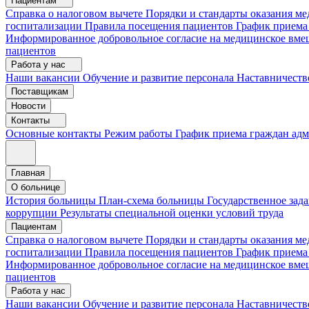
Пациентам
Справка о налоговом вычете
Порядки и стандарты оказания 
госпитализации
Правила посещения пациентов
График приема
Информированное добровольное согласие на медицинское вме
пациентов
Работа у нас
Наши вакансии
Обучение и развитие персонала
Наставничеств
Поставщикам
Новости
Контакты
Основные контакты
Режим работы
График приема граждан ад
Главная
О больнице
История больницы
План-схема больницы
Государственное зад
коррупции
Результаты специальной оценки условий труда
Пациентам
Справка о налоговом вычете
Порядки и стандарты оказания м
госпитализации
Правила посещения пациентов
График приема
Информированное добровольное согласие на медицинское вме
пациентов
Работа у нас
Наши вакансии
Обучение и развитие персонала
Наставничеств