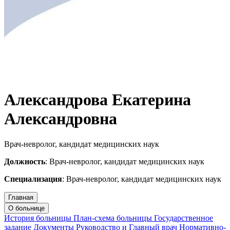
Александрова Екатерина
Александровна
Врач-невролог, кандидат медицинских наук
Должность
: Врач-невролог, кандидат медицинских наук
Специализация
: Врач-невролог, кандидат медицинских наук
Главная
Запись на приём
Запись подтверждена
О больнице
История больницы
План-схема больницы
Государственное
задание
Документы
Руководство и Главный врач
Нормативно-