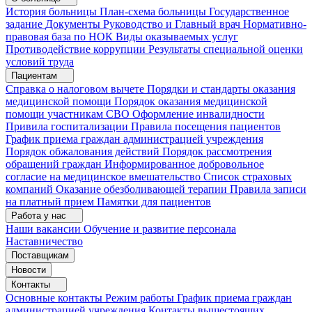
История больницы
План-схема больницы
Государственное
задание
Документы
Руководство и Главный врач
Нормативно-
правовая база по НОК
Виды оказываемых услуг
Противодействие коррупции
Результаты специальной оценки
условий труда
Пациентам
Справка о налоговом вычете
Порядки и стандарты оказания
медицинской помощи
Порядок оказания медицинской
помощи участникам СВО
Оформление инвалидности
Привила госпитализации
Правила посещения пациентов
График приема граждан администрацией учреждения
Порядок обжалования действий
Порядок рассмотрения
обращений граждан
Информированное добровольное
согласие на медицинское вмешательство
Список страховых
компаний
Оказание обезболивающей терапии
Правила записи
на платный прием
Памятки для пациентов
Работа у нас
Наши вакансии
Обучение и развитие персонала
Наставничество
Поставщикам
Новости
Контакты
Основные контакты
Режим работы
График приема граждан
администрацией учреждения
Контакты вышестоящих