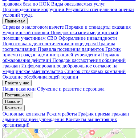
правовая база по НОК
Виды оказываемых услуг
Мои записи
Подтвердить запись
Отмена
Противодействие коррупции
Результаты специальной оценки
условий труда
Пациентам
Справка о налоговом вычете
Порядки и стандарты оказания
медицинской помощи
Порядок оказания медицинской
помощи участникам СВО
Оформление инвалидности
Подготовка к диагностическим процедурам
Правила
госпитализации
Правила посещения пациентов
График
приема граждан администрацией учреждения
Порядок
обжалования действий
Порядок рассмотрения обращений
граждан
Информированное добровольное согласие на
медицинское вмешательство
Список страховых компаний
Оказание обезболивающей терапии
Работа у нас
Наши вакансии
Обучение и развитие персонала
Поставщикам
Новости
Контакты
Основные контакты
Режим работы
График приема граждан
администрацией учреждения
Контакты вышестоящих
организаций
«Нижегородская областная клиническая больница имени Н.А. Семашко»
Отделение больницы, госпиталя в Нижнем Новгороде