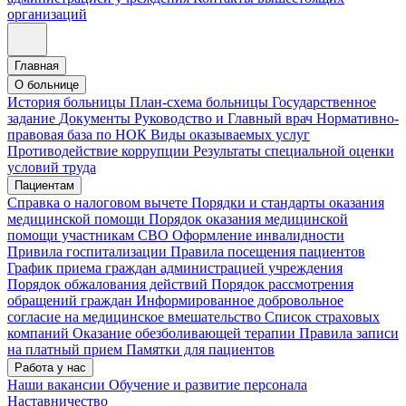
организаций
Главная
О больнице
История больницы
План-схема больницы
Государственное
задание
Документы
Руководство и Главный врач
Нормативно-
правовая база по НОК
Виды оказываемых услуг
Противодействие коррупции
Результаты специальной оценки
условий труда
Пациентам
Справка о налоговом вычете
Порядки и стандарты оказания
медицинской помощи
Порядок оказания медицинской
помощи участникам СВО
Оформление инвалидности
Привила госпитализации
Правила посещения пациентов
График приема граждан администрацией учреждения
Порядок обжалования действий
Порядок рассмотрения
обращений граждан
Информированное добровольное
согласие на медицинское вмешательство
Список страховых
компаний
Оказание обезболивающей терапии
Правила записи
на платный прием
Памятки для пациентов
Работа у нас
Наши вакансии
Обучение и развитие персонала
Наставничество