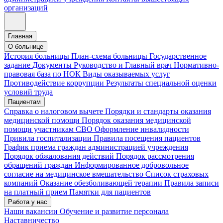
организаций
Главная
О больнице
История больницы
План-схема больницы
Государственное
задание
Документы
Руководство и Главный врач
Нормативно-
правовая база по НОК
Виды оказываемых услуг
Противодействие коррупции
Результаты специальной оценки
условий труда
Пациентам
Справка о налоговом вычете
Порядки и стандарты оказания
медицинской помощи
Порядок оказания медицинской
помощи участникам СВО
Оформление инвалидности
Привила госпитализации
Правила посещения пациентов
График приема граждан администрацией учреждения
Порядок обжалования действий
Порядок рассмотрения
обращений граждан
Информированное добровольное
согласие на медицинское вмешательство
Список страховых
компаний
Оказание обезболивающей терапии
Правила записи
на платный прием
Памятки для пациентов
Работа у нас
Наши вакансии
Обучение и развитие персонала
Наставничество