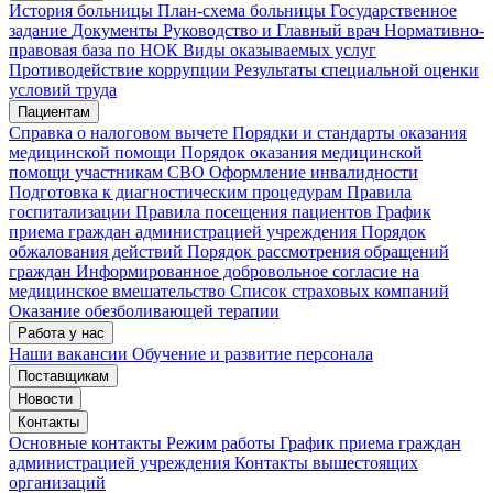
История больницы
План-схема больницы
Государственное
задание
Документы
Руководство и Главный врач
Нормативно-
правовая база по НОК
Виды оказываемых услуг
Мои записи
Подтвердить запись
Отмена
Противодействие коррупции
Результаты специальной оценки
условий труда
Пациентам
Справка о налоговом вычете
Порядки и стандарты оказания
медицинской помощи
Порядок оказания медицинской
помощи участникам СВО
Оформление инвалидности
Подготовка к диагностическим процедурам
Правила
госпитализации
Правила посещения пациентов
График
приема граждан администрацией учреждения
Порядок
обжалования действий
Порядок рассмотрения обращений
граждан
Информированное добровольное согласие на
медицинское вмешательство
Список страховых компаний
Оказание обезболивающей терапии
Работа у нас
Наши вакансии
Обучение и развитие персонала
Поставщикам
Новости
Контакты
Основные контакты
Режим работы
График приема граждан
администрацией учреждения
Контакты вышестоящих
организаций