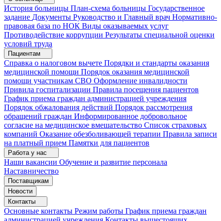
История больницы
План-схема больницы
Государственное
задание
Документы
Руководство и Главный врач
Нормативно-
правовая база по НОК
Виды оказываемых услуг
Противодействие коррупции
Результаты специальной оценки
условий труда
Пациентам
Справка о налоговом вычете
Порядки и стандарты оказания
медицинской помощи
Порядок оказания медицинской
помощи участникам СВО
Оформление инвалидности
Привила госпитализации
Правила посещения пациентов
График приема граждан администрацией учреждения
Порядок обжалования действий
Порядок рассмотрения
обращений граждан
Информированное добровольное
согласие на медицинское вмешательство
Список страховых
компаний
Оказание обезболивающей терапии
Правила записи
на платный прием
Памятки для пациентов
Работа у нас
Наши вакансии
Обучение и развитие персонала
Наставничество
Поставщикам
Новости
Контакты
Основные контакты
Режим работы
График приема граждан
администрацией учреждения
Контакты вышестоящих