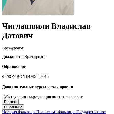
Чиглашвили Владислав
Датович
Врач-уролог
Должность
: Врач-уролог
Образование
ФГБОУ ВО"ПИМУ", 2019
Дополнительные курсы и стажировки
Действующая аккредитация по специальности
Главная
Запись на приём
Запись подтверждена
О больнице
История больницы
План-схема больницы
Государственное