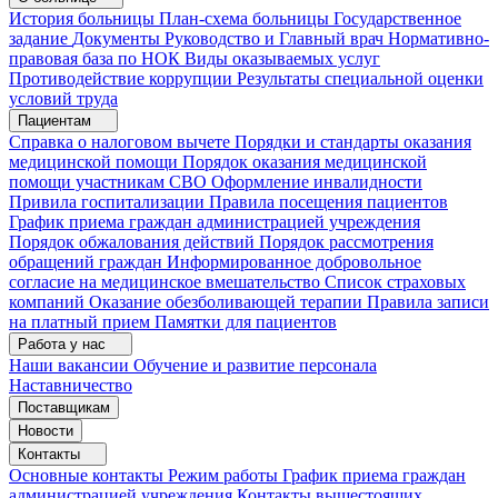
История больницы
План-схема больницы
Государственное
задание
Документы
Руководство и Главный врач
Нормативно-
правовая база по НОК
Виды оказываемых услуг
Противодействие коррупции
Результаты специальной оценки
условий труда
Пациентам
Справка о налоговом вычете
Порядки и стандарты оказания
медицинской помощи
Порядок оказания медицинской
помощи участникам СВО
Оформление инвалидности
Привила госпитализации
Правила посещения пациентов
График приема граждан администрацией учреждения
Порядок обжалования действий
Порядок рассмотрения
обращений граждан
Информированное добровольное
согласие на медицинское вмешательство
Список страховых
компаний
Оказание обезболивающей терапии
Правила записи
на платный прием
Памятки для пациентов
Работа у нас
Наши вакансии
Обучение и развитие персонала
Наставничество
Поставщикам
Новости
Контакты
Основные контакты
Режим работы
График приема граждан
администрацией учреждения
Контакты вышестоящих