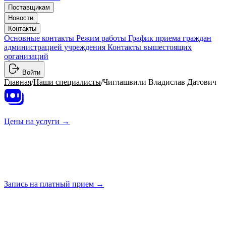
Поставщикам
Новости
Контакты
Основные контакты
Режим работы
График приема граждан
администрацией учреждения
Контакты вышестоящих
организаций
Войти
Главная
/
Наши специалисты
/
Чиглашвили Владислав Датович
Цены на
услуги →
Запись на платный
прием →