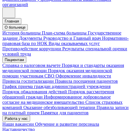
организаций
Главная
О больнице
История больницы
План-схема больницы
Государственное
задание
Документы
Руководство и Главный врач
Нормативно-
правовая база по НОК
Виды оказываемых услуг
Противодействие коррупции
Результаты специальной оценки
условий труда
Пациентам
Справка о налоговом вычете
Порядки и стандарты оказания
медицинской помощи
Порядок оказания медицинской
помощи участникам СВО
Оформление инвалидности
Привила госпитализации
Правила посещения пациентов
График приема граждан администрацией учреждения
Порядок обжалования действий
Порядок рассмотрения
обращений граждан
Информированное добровольное
согласие на медицинское вмешательство
Список страховых
компаний
Оказание обезболивающей терапии
Правила записи
на платный прием
Памятки для пациентов
Работа у нас
Наши вакансии
Обучение и развитие персонала
Наставничество