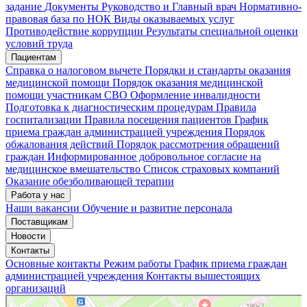
задание
Документы
Руководство и Главный врач
Нормативно-
правовая база по НОК
Виды оказываемых услуг
Мои записи
Подтвердить запись
Отмена
Противодействие коррупции
Результаты специальной оценки
условий труда
Пациентам
Справка о налоговом вычете
Порядки и стандарты оказания
медицинской помощи
Порядок оказания медицинской
помощи участникам СВО
Оформление инвалидности
Подготовка к диагностическим процедурам
Правила
госпитализации
Правила посещения пациентов
График
приема граждан администрацией учреждения
Порядок
обжалования действий
Порядок рассмотрения обращений
граждан
Информированное добровольное согласие на
медицинское вмешательство
Список страховых компаний
Оказание обезболивающей терапии
Работа у нас
Наши вакансии
Обучение и развитие персонала
Поставщикам
Новости
Контакты
Основные контакты
Режим работы
График приема граждан
администрацией учреждения
Контакты вышестоящих
организаций
«Нижегородская областная клиническая больница имени Н.А. Семашко»