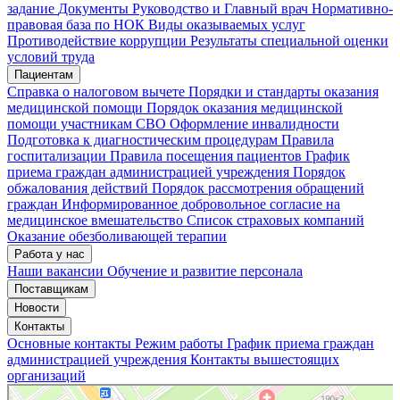
задание
Документы
Руководство и Главный врач
Нормативно-
правовая база по НОК
Виды оказываемых услуг
Мои записи
Подтвердить запись
Отмена
Противодействие коррупции
Результаты специальной оценки
условий труда
Пациентам
Справка о налоговом вычете
Порядки и стандарты оказания
медицинской помощи
Порядок оказания медицинской
помощи участникам СВО
Оформление инвалидности
Подготовка к диагностическим процедурам
Правила
госпитализации
Правила посещения пациентов
График
приема граждан администрацией учреждения
Порядок
обжалования действий
Порядок рассмотрения обращений
граждан
Информированное добровольное согласие на
медицинское вмешательство
Список страховых компаний
Оказание обезболивающей терапии
Работа у нас
Наши вакансии
Обучение и развитие персонала
Поставщикам
Новости
Контакты
Основные контакты
Режим работы
График приема граждан
администрацией учреждения
Контакты вышестоящих
организаций
«Нижегородская областная клиническая больница имени Н.А. Семашко»