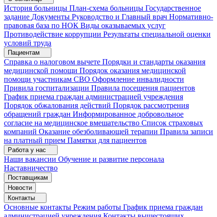
История больницы
План-схема больницы
Государственное
задание
Документы
Руководство и Главный врач
Нормативно-
правовая база по НОК
Виды оказываемых услуг
Противодействие коррупции
Результаты специальной оценки
условий труда
Пациентам
Справка о налоговом вычете
Порядки и стандарты оказания
медицинской помощи
Порядок оказания медицинской
помощи участникам СВО
Оформление инвалидности
Привила госпитализации
Правила посещения пациентов
График приема граждан администрацией учреждения
Порядок обжалования действий
Порядок рассмотрения
обращений граждан
Информированное добровольное
согласие на медицинское вмешательство
Список страховых
компаний
Оказание обезболивающей терапии
Правила записи
на платный прием
Памятки для пациентов
Работа у нас
Наши вакансии
Обучение и развитие персонала
Наставничество
Поставщикам
Новости
Контакты
Основные контакты
Режим работы
График приема граждан
администрацией учреждения
Контакты вышестоящих