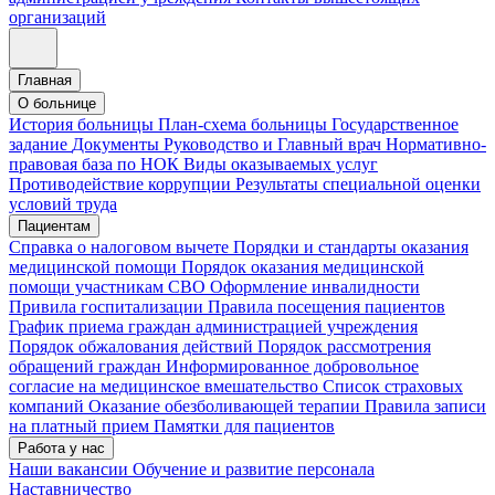
организаций
Главная
О больнице
История больницы
План-схема больницы
Государственное
задание
Документы
Руководство и Главный врач
Нормативно-
правовая база по НОК
Виды оказываемых услуг
Противодействие коррупции
Результаты специальной оценки
условий труда
Пациентам
Справка о налоговом вычете
Порядки и стандарты оказания
медицинской помощи
Порядок оказания медицинской
помощи участникам СВО
Оформление инвалидности
Привила госпитализации
Правила посещения пациентов
График приема граждан администрацией учреждения
Порядок обжалования действий
Порядок рассмотрения
обращений граждан
Информированное добровольное
согласие на медицинское вмешательство
Список страховых
компаний
Оказание обезболивающей терапии
Правила записи
на платный прием
Памятки для пациентов
Работа у нас
Наши вакансии
Обучение и развитие персонала
Наставничество