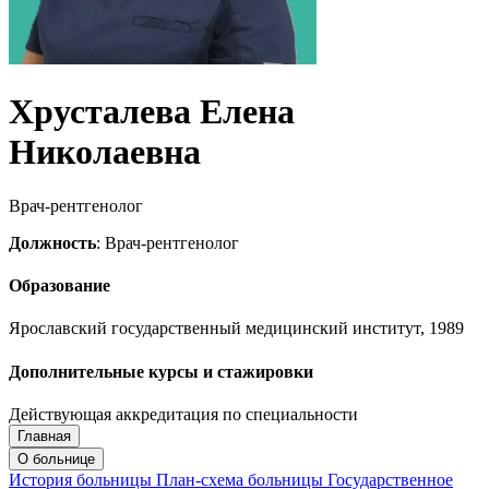
Хрусталева Елена
Николаевна
Врач-рентгенолог
Должность
: Врач-рентгенолог
Образование
Ярославский государственный медицинский институт, 1989
Дополнительные курсы и стажировки
Действующая аккредитация по специальности
Главная
Запись на приём
Запись подтверждена
О больнице
История больницы
План-схема больницы
Государственное