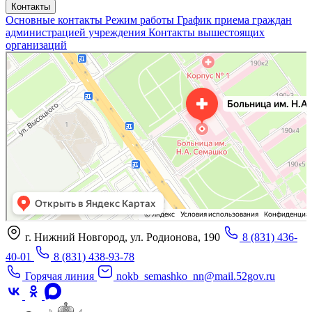
Контакты
Основные контакты
Режим работы
График приема граждан
администрацией учреждения
Контакты вышестоящих
организаций
«Нижегородская областная клиническая больница имени Н.А. Семашко»
Отделение больницы, госпиталя в Нижнем Новгороде
Больница для взрослых в Нижнем Новгороде
г. Нижний Новгород, ул. Родионова, 190
8 (831) 436-
40-01
8 (831) 438-93-78
Горячая линия
nokb_semashko_nn@mail.52gov.ru