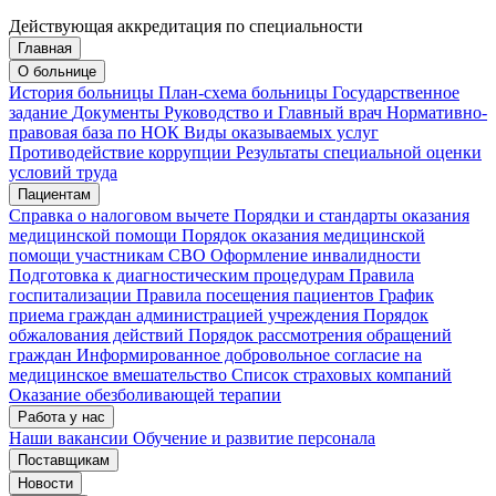
Действующая аккредитация по специальности
Главная
Запись на приём
Запись подтверждена
О больнице
История больницы
План-схема больницы
Государственное
задание
Документы
Руководство и Главный врач
Нормативно-
правовая база по НОК
Виды оказываемых услуг
Мои записи
Подтвердить запись
Отмена
Противодействие коррупции
Результаты специальной оценки
условий труда
Пациентам
Справка о налоговом вычете
Порядки и стандарты оказания
медицинской помощи
Порядок оказания медицинской
помощи участникам СВО
Оформление инвалидности
Подготовка к диагностическим процедурам
Правила
госпитализации
Правила посещения пациентов
График
приема граждан администрацией учреждения
Порядок
обжалования действий
Порядок рассмотрения обращений
граждан
Информированное добровольное согласие на
медицинское вмешательство
Список страховых компаний
Оказание обезболивающей терапии
Работа у нас
Наши вакансии
Обучение и развитие персонала
Поставщикам
Новости