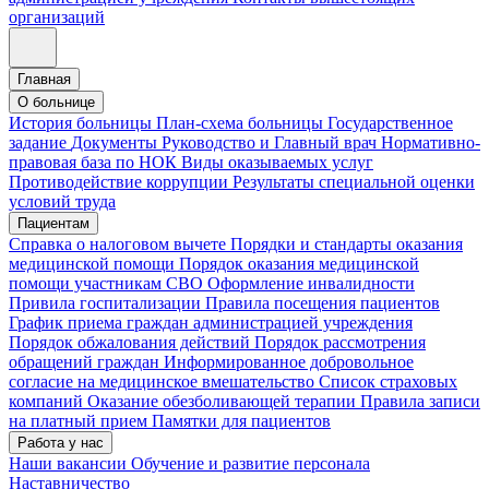
организаций
Главная
О больнице
История больницы
План-схема больницы
Государственное
задание
Документы
Руководство и Главный врач
Нормативно-
правовая база по НОК
Виды оказываемых услуг
Противодействие коррупции
Результаты специальной оценки
условий труда
Пациентам
Справка о налоговом вычете
Порядки и стандарты оказания
медицинской помощи
Порядок оказания медицинской
помощи участникам СВО
Оформление инвалидности
Привила госпитализации
Правила посещения пациентов
График приема граждан администрацией учреждения
Порядок обжалования действий
Порядок рассмотрения
обращений граждан
Информированное добровольное
согласие на медицинское вмешательство
Список страховых
компаний
Оказание обезболивающей терапии
Правила записи
на платный прием
Памятки для пациентов
Работа у нас
Наши вакансии
Обучение и развитие персонала
Наставничество