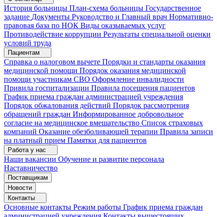
История больницы
План-схема больницы
Государственное
задание
Документы
Руководство и Главный врач
Нормативно-
правовая база по НОК
Виды оказываемых услуг
Противодействие коррупции
Результаты специальной оценки
условий труда
Пациентам
Справка о налоговом вычете
Порядки и стандарты оказания
медицинской помощи
Порядок оказания медицинской
помощи участникам СВО
Оформление инвалидности
Привила госпитализации
Правила посещения пациентов
График приема граждан администрацией учреждения
Порядок обжалования действий
Порядок рассмотрения
обращений граждан
Информированное добровольное
согласие на медицинское вмешательство
Список страховых
компаний
Оказание обезболивающей терапии
Правила записи
на платный прием
Памятки для пациентов
Работа у нас
Наши вакансии
Обучение и развитие персонала
Наставничество
Поставщикам
Новости
Контакты
Основные контакты
Режим работы
График приема граждан
администрацией учреждения
Контакты вышестоящих