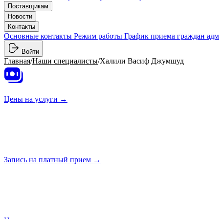
Поставщикам
Новости
Контакты
Основные контакты
Режим работы
График приема граждан ад
Войти
Главная
/
Наши специалисты
/
Халили Васиф Джумшуд
Цены на
услуги →
Запись на платный
прием →