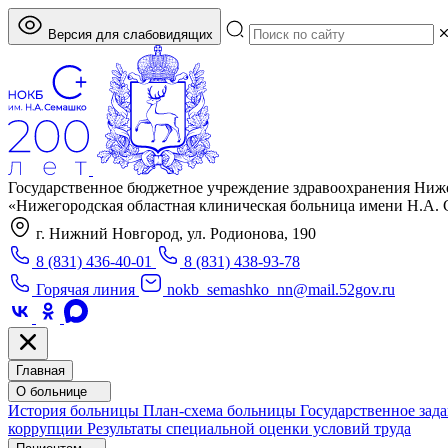
Версия для слабовидящих
Государственное бюджетное учреждение здравоохранения Ниж
«Нижегородская областная клиническая больница имени Н.А.
г. Нижний Новгород, ул. Родионова, 190
8 (831) 436-40-01
8 (831) 438-93-78
Горячая линия
nokb_semashko_nn@mail.52gov.ru
Главная
О больнице
История больницы
План-схема больницы
Государственное зад
коррупции
Результаты специальной оценки условий труда