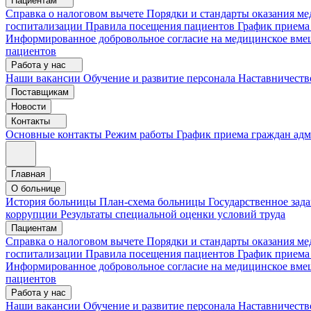
Пациентам
Справка о налоговом вычете
Порядки и стандарты оказания 
госпитализации
Правила посещения пациентов
График приема
Информированное добровольное согласие на медицинское вме
пациентов
Работа у нас
Наши вакансии
Обучение и развитие персонала
Наставничеств
Поставщикам
Новости
Контакты
Основные контакты
Режим работы
График приема граждан ад
Главная
О больнице
История больницы
План-схема больницы
Государственное зад
коррупции
Результаты специальной оценки условий труда
Пациентам
Справка о налоговом вычете
Порядки и стандарты оказания м
госпитализации
Правила посещения пациентов
График приема
Информированное добровольное согласие на медицинское вме
пациентов
Работа у нас
Наши вакансии
Обучение и развитие персонала
Наставничеств