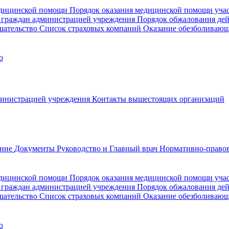
медицинской помощи
Порядок оказания медицинской помощи уч
 граждан администрацией учреждения
Порядок обжалования де
шательство
Список страховых компаний
Оказание обезболиваю
о
министрацией учреждения
Контакты вышестоящих организаций
ание
Документы
Руководство и Главный врач
Нормативно-правов
едицинской помощи
Порядок оказания медицинской помощи уч
 граждан администрацией учреждения
Порядок обжалования де
шательство
Список страховых компаний
Оказание обезболивающ
о