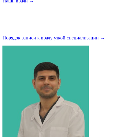
Наши
врачи →
Порядок записи к врачу узкой
специализации →