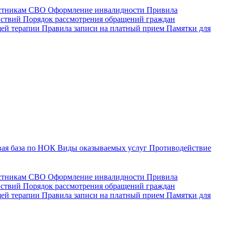
астникам СВО
Оформление инвалидности
Привила
йствий
Порядок рассмотрения обращений граждан
щей терапии
Правила записи на платный прием
Памятки для
ая база по НОК
Виды оказываемых услуг
Противодействие
астникам СВО
Оформление инвалидности
Привила
йствий
Порядок рассмотрения обращений граждан
ей терапии
Правила записи на платный прием
Памятки для