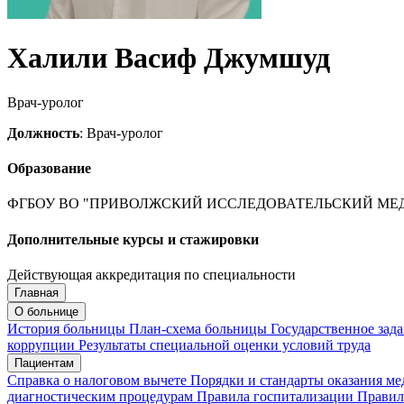
Халили Васиф Джумшуд
Врач-уролог
Должность
: Врач-уролог
Образование
ФГБОУ ВО "ПРИВОЛЖСКИЙ ИССЛЕДОВАТЕЛЬСКИЙ МЕД
Дополнительные курсы и стажировки
Действующая аккредитация по специальности
Главная
Запись на приём
Запись подтверждена
О больнице
История больницы
План-схема больницы
Государственное зад
коррупции
Результаты специальной оценки условий труда
Пациентам
Мои записи
Подтвердить запись
Отмена
Справка о налоговом вычете
Порядки и стандарты оказания м
диагностическим процедурам
Правила госпитализации
Правил