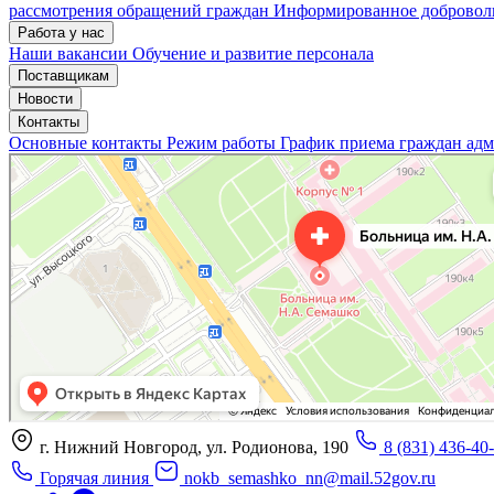
рассмотрения обращений граждан
Информированное доброволь
Работа у нас
Наши вакансии
Обучение и развитие персонала
Поставщикам
Новости
Контакты
Основные контакты
Режим работы
График приема граждан ад
«Нижегородская областная клиническая больница имени Н.А. Семашко»
Отделение больницы, госпиталя в Нижнем Новгороде
Больница для взрослых в Нижнем Новгороде
г. Нижний Новгород, ул. Родионова, 190
8 (831) 436-40
Горячая линия
nokb_semashko_nn@mail.52gov.ru