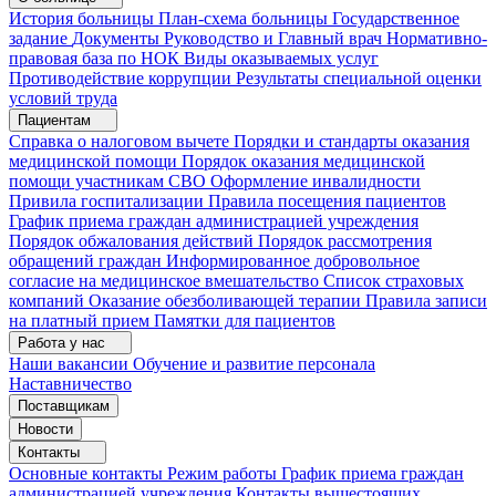
История больницы
План-схема больницы
Государственное
задание
Документы
Руководство и Главный врач
Нормативно-
правовая база по НОК
Виды оказываемых услуг
Противодействие коррупции
Результаты специальной оценки
условий труда
Пациентам
Справка о налоговом вычете
Порядки и стандарты оказания
медицинской помощи
Порядок оказания медицинской
помощи участникам СВО
Оформление инвалидности
Привила госпитализации
Правила посещения пациентов
График приема граждан администрацией учреждения
Порядок обжалования действий
Порядок рассмотрения
обращений граждан
Информированное добровольное
согласие на медицинское вмешательство
Список страховых
компаний
Оказание обезболивающей терапии
Правила записи
на платный прием
Памятки для пациентов
Работа у нас
Наши вакансии
Обучение и развитие персонала
Наставничество
Поставщикам
Новости
Контакты
Основные контакты
Режим работы
График приема граждан
администрацией учреждения
Контакты вышестоящих