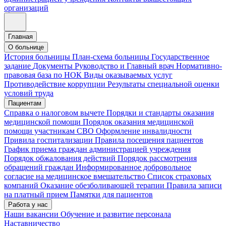
организаций
Главная
О больнице
История больницы
План-схема больницы
Государственное
задание
Документы
Руководство и Главный врач
Нормативно-
правовая база по НОК
Виды оказываемых услуг
Противодействие коррупции
Результаты специальной оценки
условий труда
Пациентам
Справка о налоговом вычете
Порядки и стандарты оказания
медицинской помощи
Порядок оказания медицинской
помощи участникам СВО
Оформление инвалидности
Привила госпитализации
Правила посещения пациентов
График приема граждан администрацией учреждения
Порядок обжалования действий
Порядок рассмотрения
обращений граждан
Информированное добровольное
согласие на медицинское вмешательство
Список страховых
компаний
Оказание обезболивающей терапии
Правила записи
на платный прием
Памятки для пациентов
Работа у нас
Наши вакансии
Обучение и развитие персонала
Наставничество