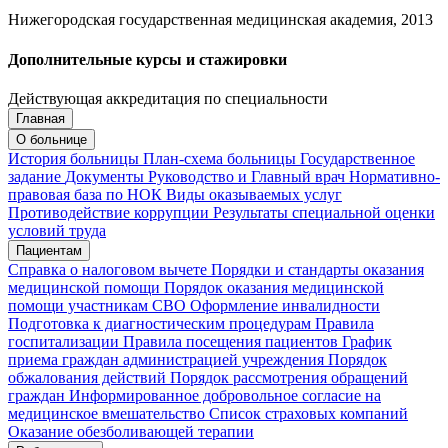
Нижегородская государственная медицинская академия, 2013
Дополнительные курсы и стажировки
Действующая аккредитация по специальности
Главная
Запись на приём
Запись подтверждена
О больнице
История больницы
План-схема больницы
Государственное
задание
Документы
Руководство и Главный врач
Нормативно-
правовая база по НОК
Виды оказываемых услуг
Мои записи
Подтвердить запись
Отмена
Противодействие коррупции
Результаты специальной оценки
условий труда
Пациентам
Справка о налоговом вычете
Порядки и стандарты оказания
медицинской помощи
Порядок оказания медицинской
помощи участникам СВО
Оформление инвалидности
Подготовка к диагностическим процедурам
Правила
госпитализации
Правила посещения пациентов
График
приема граждан администрацией учреждения
Порядок
обжалования действий
Порядок рассмотрения обращений
граждан
Информированное добровольное согласие на
медицинское вмешательство
Список страховых компаний
Оказание обезболивающей терапии