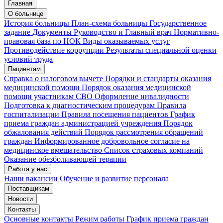
Главная
Запись на приём
Запись подтверждена
О больнице
История больницы
План-схема больницы
Государственное
задание
Документы
Руководство и Главный врач
Нормативно-
правовая база по НОК
Виды оказываемых услуг
Мои записи
Подтвердить запись
Отмена
Противодействие коррупции
Результаты специальной оценки
условий труда
Пациентам
Справка о налоговом вычете
Порядки и стандарты оказания
медицинской помощи
Порядок оказания медицинской
помощи участникам СВО
Оформление инвалидности
Подготовка к диагностическим процедурам
Правила
госпитализации
Правила посещения пациентов
График
приема граждан администрацией учреждения
Порядок
обжалования действий
Порядок рассмотрения обращений
граждан
Информированное добровольное согласие на
медицинское вмешательство
Список страховых компаний
Оказание обезболивающей терапии
Работа у нас
Наши вакансии
Обучение и развитие персонала
Поставщикам
Новости
Контакты
Основные контакты
Режим работы
График приема граждан