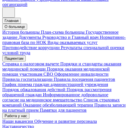
организаций
Главная
О больнице
История больницы
План-схема больницы
Государственное
задание
Документы
Руководство и Главный врач
Нормативно-
правовая база по НОК
Виды оказываемых услуг
Противодействие коррупции
Результаты специальной оценки
условий труда
Пациентам
Справка о налоговом вычете
Порядки и стандарты оказания
медицинской помощи
Порядок оказания медицинской
помощи участникам СВО
Оформление инвалидности
Привила госпитализации
Правила посещения пациентов
График приема граждан администрацией учреждения
Порядок обжалования действий
Порядок рассмотрения
обращений граждан
Информированное добровольное
согласие на медицинское вмешательство
Список страховых
компаний
Оказание обезболивающей терапии
Правила записи
на платный прием
Памятки для пациентов
Работа у нас
Наши вакансии
Обучение и развитие персонала
Наставничество