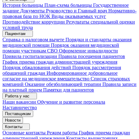
История больницы
План-схема больницы
Государственное
задание
Документы
Руководство и Главный врач
Нормативно-
правовая база по НОК
Виды оказываемых услуг
Противодействие коррупции
Результаты специальной оценки
условий труда
Пациентам
Справка о налоговом вычете
Порядки и стандарты оказания
медицинской помощи
Порядок оказания медицинской
помощи участникам СВО
Оформление инвалидности
Привила госпитализации
Правила посещения пациентов
График приема граждан администрацией учреждения
Порядок обжалования действий
Порядок рассмотрения
обращений граждан
Информированное добровольное
согласие на медицинское вмешательство
Список страховых
компаний
Оказание обезболивающей терапии
Правила записи
на платный прием
Памятки для пациентов
Работа у нас
Наши вакансии
Обучение и развитие персонала
Наставничество
Поставщикам
Новости
Контакты
Основные контакты
Режим работы
График приема граждан
администрацией учреждения
Контакты вышестоящих