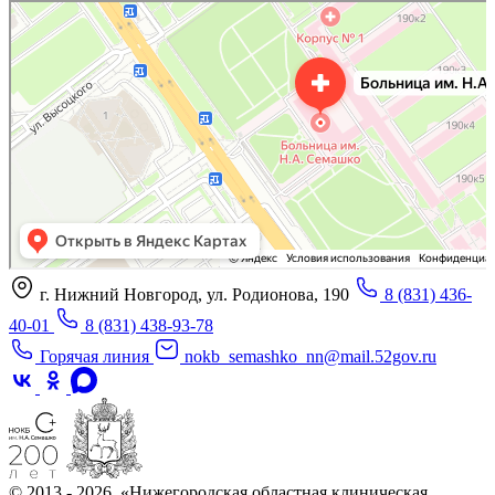
«Нижегородская областная клиническая больница имени Н.А. Семашко»
Отделение больницы, госпиталя в Нижнем Новгороде
Больница для взрослых в Нижнем Новгороде
г. Нижний Новгород, ул. Родионова, 190
8 (831) 436-
40-01
8 (831) 438-93-78
Горячая линия
nokb_semashko_nn@mail.52gov.ru
© 2013 - 2026, «Нижегородская областная клиническая