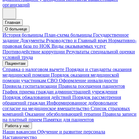
организаций
Главная
О больнице
История больницы
План-схема больницы
Государственное
задание
Документы
Руководство и Главный врач
Нормативно-
правовая база по НОК
Виды оказываемых услуг
Противодействие коррупции
Результаты специальной оценки
условий труда
Пациентам
Справка о налоговом вычете
Порядки и стандарты оказания
медицинской помощи
Порядок оказания медицинской
помощи участникам СВО
Оформление инвалидности
Привила госпитализации
Правила посещения пациентов
График приема граждан администрацией учреждения
Порядок обжалования действий
Порядок рассмотрения
обращений граждан
Информированное добровольное
согласие на медицинское вмешательство
Список страховых
компаний
Оказание обезболивающей терапии
Правила записи
на платный прием
Памятки для пациентов
Работа у нас
Наши вакансии
Обучение и развитие персонала
Наставничество