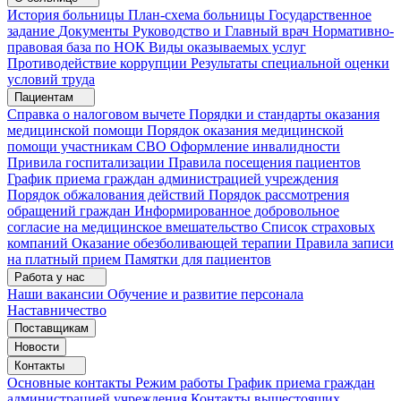
История больницы
План-схема больницы
Государственное
задание
Документы
Руководство и Главный врач
Нормативно-
правовая база по НОК
Виды оказываемых услуг
Противодействие коррупции
Результаты специальной оценки
условий труда
Пациентам
Справка о налоговом вычете
Порядки и стандарты оказания
медицинской помощи
Порядок оказания медицинской
помощи участникам СВО
Оформление инвалидности
Привила госпитализации
Правила посещения пациентов
График приема граждан администрацией учреждения
Порядок обжалования действий
Порядок рассмотрения
обращений граждан
Информированное добровольное
согласие на медицинское вмешательство
Список страховых
компаний
Оказание обезболивающей терапии
Правила записи
на платный прием
Памятки для пациентов
Работа у нас
Наши вакансии
Обучение и развитие персонала
Наставничество
Поставщикам
Новости
Контакты
Основные контакты
Режим работы
График приема граждан
администрацией учреждения
Контакты вышестоящих