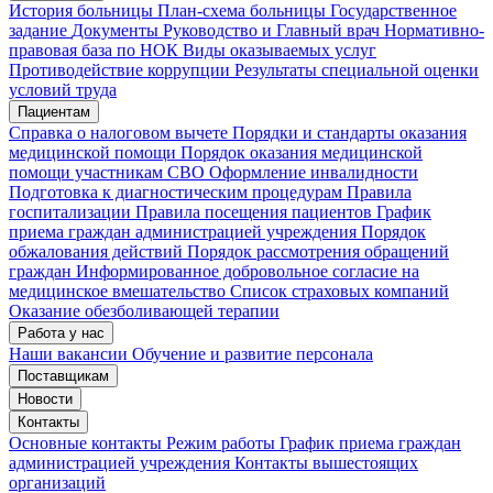
История больницы
План-схема больницы
Государственное
задание
Документы
Руководство и Главный врач
Нормативно-
правовая база по НОК
Виды оказываемых услуг
Мои записи
Подтвердить запись
Отмена
Противодействие коррупции
Результаты специальной оценки
условий труда
Пациентам
Справка о налоговом вычете
Порядки и стандарты оказания
медицинской помощи
Порядок оказания медицинской
помощи участникам СВО
Оформление инвалидности
Подготовка к диагностическим процедурам
Правила
госпитализации
Правила посещения пациентов
График
приема граждан администрацией учреждения
Порядок
обжалования действий
Порядок рассмотрения обращений
граждан
Информированное добровольное согласие на
медицинское вмешательство
Список страховых компаний
Оказание обезболивающей терапии
Работа у нас
Наши вакансии
Обучение и развитие персонала
Поставщикам
Новости
Контакты
Основные контакты
Режим работы
График приема граждан
администрацией учреждения
Контакты вышестоящих
организаций