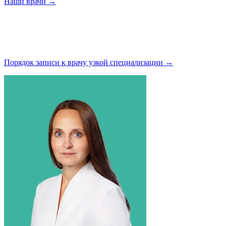
Наши
врачи →
Порядок записи к врачу узкой
специализации →