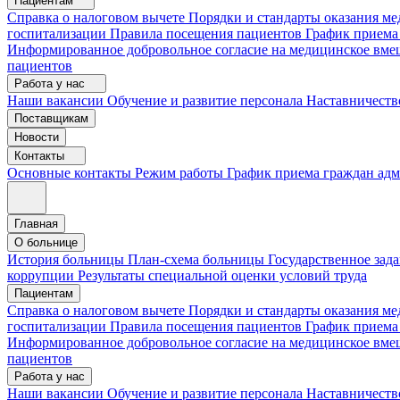
Пациентам
Справка о налоговом вычете
Порядки и стандарты оказания 
госпитализации
Правила посещения пациентов
График приема
Информированное добровольное согласие на медицинское вме
пациентов
Работа у нас
Наши вакансии
Обучение и развитие персонала
Наставничеств
Поставщикам
Новости
Контакты
Основные контакты
Режим работы
График приема граждан ад
Главная
О больнице
История больницы
План-схема больницы
Государственное зад
коррупции
Результаты специальной оценки условий труда
Пациентам
Справка о налоговом вычете
Порядки и стандарты оказания м
госпитализации
Правила посещения пациентов
График приема
Информированное добровольное согласие на медицинское вме
пациентов
Работа у нас
Наши вакансии
Обучение и развитие персонала
Наставничеств