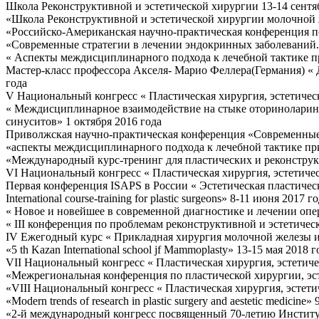
Школа Реконструктивной и эстетической хирургии 13-14 сентя
«Школа Реконструктивной и эстетической хирургии молочной ж
«Российско-Американская научно-практическая конференция п
«Современные стратегии в лечении эндокринных заболеваний. 
« Аспекты междисциплинарного подхода к лечебной тактике пр
Мастер-класс профессора Акселя- Марио Феллера(Германия) « Д
года
V Национальный конгресс « Пластическая хирургия, эстетическ
« Междисциплинарное взаимодействие на стыке оториноларин
синуситов» 1 октября 2016 года
Приволжская научно-практическая конференция «Современные 
«аспекты междисциплинарного подхода к лечебной тактике при
«Международный курс-тренинг для пластических и реконструк
VI Национальный конгресс « Пластическая хирургия, эстетичес
Первая конференция ISAPS в России « Эстетическая пластическ
International course-training for plastic surgeons» 8-11 июня 2017 г
« Новое и новейшее в современной диагностике и лечении оп
« III конференция по проблемам реконструктивной и эстетичес
IV Ежегодный курс « Прикладная хирургия молочной железы и
«5 th Kazan International school jf Mammoplasty» 13-15 мая 2018 г
VII Национальный конгресс « Пластическая хирургия, эстетиче
«Межрегиональная конференция по пластической хирургии, эст
«VIII Национальный конгресс « Пластическая хирургия, эстети
«Modern trends of research in plastic surgery and aestetic medicine
«2-й международный конгресс посвященный 70-летию Институт