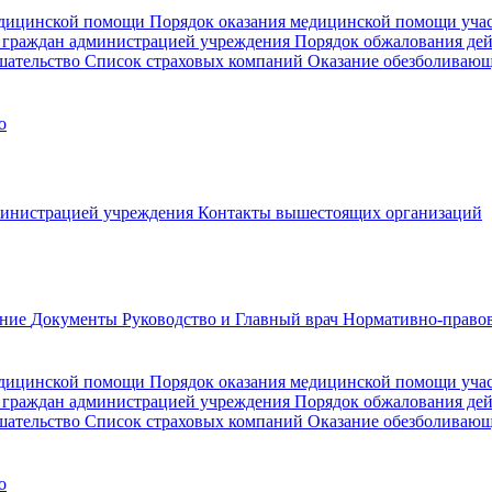
медицинской помощи
Порядок оказания медицинской помощи уч
 граждан администрацией учреждения
Порядок обжалования де
шательство
Список страховых компаний
Оказание обезболиваю
о
министрацией учреждения
Контакты вышестоящих организаций
ание
Документы
Руководство и Главный врач
Нормативно-правов
едицинской помощи
Порядок оказания медицинской помощи уч
 граждан администрацией учреждения
Порядок обжалования де
шательство
Список страховых компаний
Оказание обезболивающ
о