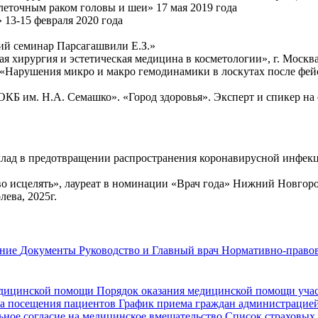
еточным раком головы и шеи» 17 мая 2019 года
 13-15 февраля 2020 года
ий семинар Парсагашвили Е.З.»
 хирургия и эстетическая медицина в косметологии», г. Москва
«Нарушения микро и макро гемодинамики в лоскутах после фейс-
КБ им. Н.А. Семашко». «Город здоровья». Эксперт и спикер на
ад в предотвращении распространения коронавирусной инфекц
исцелять», лауреат в номинации «Врач года» Нижний Новгород
ева, 2025г.
ание
Документы
Руководство и Главный врач
Нормативно-правов
едицинской помощи
Порядок оказания медицинской помощи уч
а посещения пациентов
График приема граждан администрацие
ное согласие на медицинское вмешательство
Список страховых