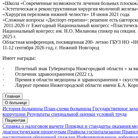
«Школа «Современные возможности лечения больных плоскокл
«Эстетическая и реконструктивная хирургия молочной железы»
«Хирургия переломов нижней челюсти» 18 июня 2021 года
«Сложные вопросы «Диспорт-терапии»: решение есть (авторск
2011-2026 гг Ежегодный Национальный конгресс «Пластическая
Национальный конгресс им. Н.О. Миланова спикер на секции. 
2025 г.
Областная конференция, посвященная 200- летию ГБУЗ НО «НО
11-12 сентября 2026 год, г. Нижний Новгород
Имеет награды:
· Почетный знак Губернатора Нижгородкой области « за вкл
· Отличник здравоохранения (2022 г.),
· Премия в области медицины и здравоохранения « скусство 
· Лауреат премии Нижегородской области имени Б.А. Корол
Главная
Запись на приём
Запись подтверждена
О больнице
История больницы
План-схема больницы
Государственное зад
коррупции
Результаты специальной оценки условий труда
Пациентам
Мои записи
Подтвердить запись
Отмена
Справка о налоговом вычете
Порядки и стандарты оказания м
диагностическим процедурам
Правила госпитализации
Правил
рассмотрения обращений граждан
Информированное доброволь