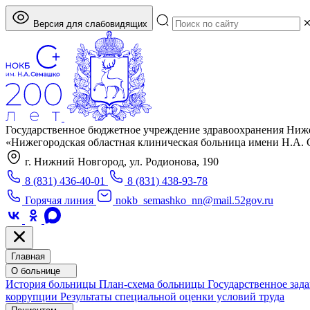
Версия для слабовидящих
Государственное бюджетное учреждение здравоохранения Ниж
«Нижегородская областная клиническая больница имени Н.А.
г. Нижний Новгород, ул. Родионова, 190
8 (831) 436-40-01
8 (831) 438-93-78
Горячая линия
nokb_semashko_nn@mail.52gov.ru
Главная
О больнице
История больницы
План-схема больницы
Государственное зад
коррупции
Результаты специальной оценки условий труда