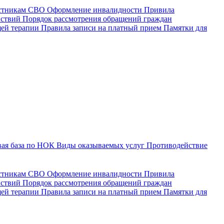
астникам СВО
Оформление инвалидности
Привила
йствий
Порядок рассмотрения обращений граждан
щей терапии
Правила записи на платный прием
Памятки для
ая база по НОК
Виды оказываемых услуг
Противодействие
астникам СВО
Оформление инвалидности
Привила
йствий
Порядок рассмотрения обращений граждан
ей терапии
Правила записи на платный прием
Памятки для