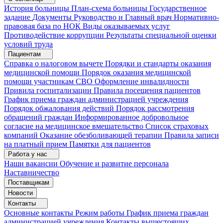
История больницы
План-схема больницы
Государственное
задание
Документы
Руководство и Главный врач
Нормативно-
правовая база по НОК
Виды оказываемых услуг
Противодействие коррупции
Результаты специальной оценки
условий труда
Пациентам
Справка о налоговом вычете
Порядки и стандарты оказания
медицинской помощи
Порядок оказания медицинской
помощи участникам СВО
Оформление инвалидности
Привила госпитализации
Правила посещения пациентов
График приема граждан администрацией учреждения
Порядок обжалования действий
Порядок рассмотрения
обращений граждан
Информированное добровольное
согласие на медицинское вмешательство
Список страховых
компаний
Оказание обезболивающей терапии
Правила записи
на платный прием
Памятки для пациентов
Работа у нас
Наши вакансии
Обучение и развитие персонала
Наставничество
Поставщикам
Новости
Контакты
Основные контакты
Режим работы
График приема граждан
администрацией учреждения
Контакты вышестоящих