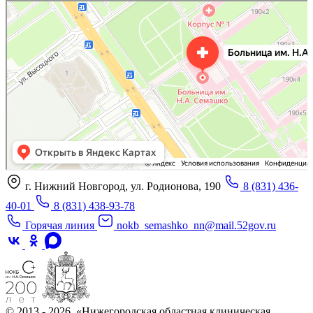
«Нижегородская областная клиническая больница имени Н.А. Семашко»
Отделение больницы, госпиталя в Нижнем Новгороде
Больница для взрослых в Нижнем Новгороде
г. Нижний Новгород, ул. Родионова, 190
8 (831) 436-
40-01
8 (831) 438-93-78
Горячая линия
nokb_semashko_nn@mail.52gov.ru
© 2013 - 2026, «Нижегородская областная клиническая