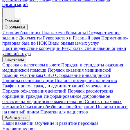
организаций
Главная
О больнице
История больницы
План-схема больницы
Государственное
задание
Документы
Руководство и Главный врач
Нормативно-
правовая база по НОК
Виды оказываемых услуг
Противодействие коррупции
Результаты специальной оценки
условий труда
Пациентам
Справка о налоговом вычете
Порядки и стандарты оказания
медицинской помощи
Порядок оказания медицинской
помощи участникам СВО
Оформление инвалидности
Привила госпитализации
Правила посещения пациентов
График приема граждан администрацией учреждения
Порядок обжалования действий
Порядок рассмотрения
обращений граждан
Информированное добровольное
согласие на медицинское вмешательство
Список страховых
компаний
Оказание обезболивающей терапии
Правила записи
на платный прием
Памятки для пациентов
Работа у нас
Наши вакансии
Обучение и развитие персонала
Наставничество