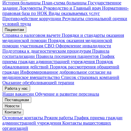
История больницы
План-схема больницы
Государственное
задание
Документы
Руководство и Главный врач
Нормативно-
правовая база по НОК
Виды оказываемых услуг
Мои записи
Подтвердить запись
Отмена
Противодействие коррупции
Результаты специальной оценки
условий труда
Пациентам
Справка о налоговом вычете
Порядки и стандарты оказания
медицинской помощи
Порядок оказания медицинской
помощи участникам СВО
Оформление инвалидности
Подготовка к диагностическим процедурам
Правила
госпитализации
Правила посещения пациентов
График
приема граждан администрацией учреждения
Порядок
обжалования действий
Порядок рассмотрения обращений
граждан
Информированное добровольное согласие на
медицинское вмешательство
Список страховых компаний
Оказание обезболивающей терапии
Работа у нас
Наши вакансии
Обучение и развитие персонала
Поставщикам
Новости
Контакты
Основные контакты
Режим работы
График приема граждан
администрацией учреждения
Контакты вышестоящих
организаций