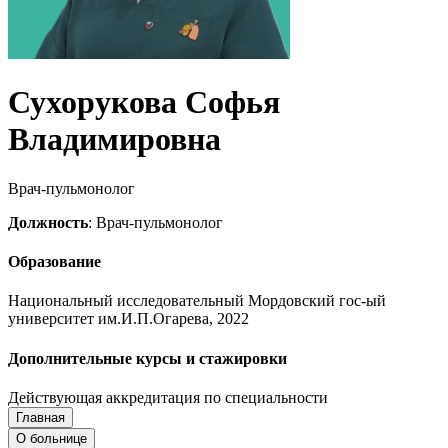
Сухорукова Софья
Владимировна
Врач-пульмонолог
Должность
: Врач-пульмонолог
Образование
Национальный исследовательный Мордовский гос-ый
университет им.И.П.Огарева, 2022
Дополнительные курсы и стажировки
Действующая аккредитация по специальности
Главная
Запись на приём
Запись подтверждена
О больнице