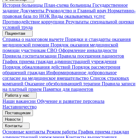
История больницы
План-схема больницы
Государственное
задание
Документы
Руководство и Главный врач
Нормативно-
правовая база по НОК
Виды оказываемых услуг
Противодействие коррупции
Результаты специальной оценки
условий труда
Пациентам
Справка о налоговом вычете
Порядки и стандарты оказания
медицинской помощи
Порядок оказания медицинской
помощи участникам СВО
Оформление инвалидности
Привила госпитализации
Правила посещения пациентов
График приема граждан администрацией учреждения
Порядок обжалования действий
Порядок рассмотрения
обращений граждан
Информированное добровольное
согласие на медицинское вмешательство
Список страховых
компаний
Оказание обезболивающей терапии
Правила записи
на платный прием
Памятки для пациентов
Работа у нас
Наши вакансии
Обучение и развитие персонала
Наставничество
Поставщикам
Новости
Контакты
Основные контакты
Режим работы
График приема граждан
администрацией учреждения
Контакты вышестоящих