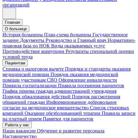
организаций
Главная
О больнице
История больницы
План-схема больницы
Государственное
задание
Документы
Руководство и Главный врач
Нормативно-
правовая база по НОК
Виды оказываемых услуг
Противодействие коррупции
Результаты специальной оценки
условий труда
Пациентам
Справка о налоговом вычете
Порядки и стандарты оказания
медицинской помощи
Порядок оказания медицинской
помощи участникам СВО
Оформление инвалидности
Привила госпитализации
Правила посещения пациентов
График приема граждан администрацией учреждения
Порядок обжалования действий
Порядок рассмотрения
обращений граждан
Информированное добровольное
согласие на медицинское вмешательство
Список страховых
компаний
Оказание обезболивающей терапии
Правила записи
на платный прием
Памятки для пациентов
Работа у нас
Наши вакансии
Обучение и развитие персонала
Наставничество