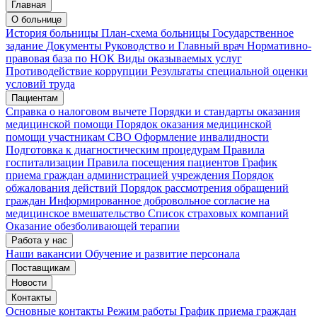
Главная
Запись на приём
Запись подтверждена
О больнице
История больницы
План-схема больницы
Государственное
задание
Документы
Руководство и Главный врач
Нормативно-
правовая база по НОК
Виды оказываемых услуг
Мои записи
Подтвердить запись
Отмена
Противодействие коррупции
Результаты специальной оценки
условий труда
Пациентам
Справка о налоговом вычете
Порядки и стандарты оказания
медицинской помощи
Порядок оказания медицинской
помощи участникам СВО
Оформление инвалидности
Подготовка к диагностическим процедурам
Правила
госпитализации
Правила посещения пациентов
График
приема граждан администрацией учреждения
Порядок
обжалования действий
Порядок рассмотрения обращений
граждан
Информированное добровольное согласие на
медицинское вмешательство
Список страховых компаний
Оказание обезболивающей терапии
Работа у нас
Наши вакансии
Обучение и развитие персонала
Поставщикам
Новости
Контакты
Основные контакты
Режим работы
График приема граждан