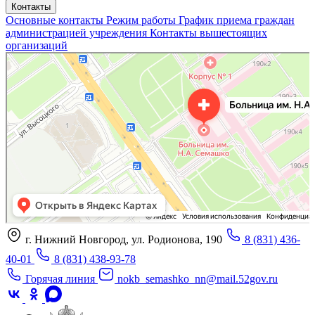
Контакты
Основные контакты
Режим работы
График приема граждан
администрацией учреждения
Контакты вышестоящих
организаций
«Нижегородская областная клиническая больница имени Н.А. Семашко»
Отделение больницы, госпиталя в Нижнем Новгороде
Больница для взрослых в Нижнем Новгороде
г. Нижний Новгород, ул. Родионова, 190
8 (831) 436-
40-01
8 (831) 438-93-78
Горячая линия
nokb_semashko_nn@mail.52gov.ru