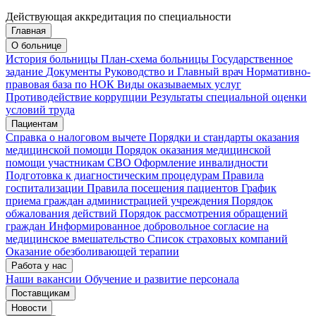
Действующая аккредитация по специальности
Главная
Запись на приём
Запись подтверждена
О больнице
История больницы
План-схема больницы
Государственное
задание
Документы
Руководство и Главный врач
Нормативно-
правовая база по НОК
Виды оказываемых услуг
Мои записи
Подтвердить запись
Отмена
Противодействие коррупции
Результаты специальной оценки
условий труда
Пациентам
Справка о налоговом вычете
Порядки и стандарты оказания
медицинской помощи
Порядок оказания медицинской
помощи участникам СВО
Оформление инвалидности
Подготовка к диагностическим процедурам
Правила
госпитализации
Правила посещения пациентов
График
приема граждан администрацией учреждения
Порядок
обжалования действий
Порядок рассмотрения обращений
граждан
Информированное добровольное согласие на
медицинское вмешательство
Список страховых компаний
Оказание обезболивающей терапии
Работа у нас
Наши вакансии
Обучение и развитие персонала
Поставщикам
Новости