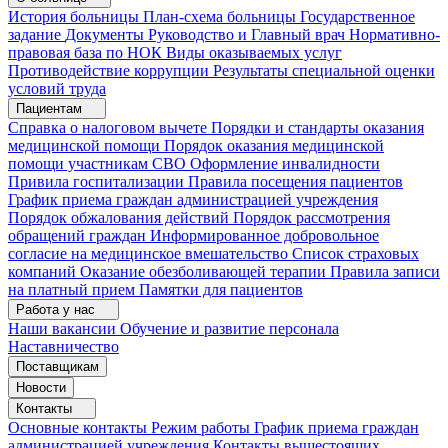
История больницы
План-схема больницы
Государственное
задание
Документы
Руководство и Главный врач
Нормативно-
правовая база по НОК
Виды оказываемых услуг
Противодействие коррупции
Результаты специальной оценки
условий труда
Пациентам
Справка о налоговом вычете
Порядки и стандарты оказания
медицинской помощи
Порядок оказания медицинской
помощи участникам СВО
Оформление инвалидности
Привила госпитализации
Правила посещения пациентов
График приема граждан администрацией учреждения
Порядок обжалования действий
Порядок рассмотрения
обращений граждан
Информированное добровольное
согласие на медицинское вмешательство
Список страховых
компаний
Оказание обезболивающей терапии
Правила записи
на платный прием
Памятки для пациентов
Работа у нас
Наши вакансии
Обучение и развитие персонала
Наставничество
Поставщикам
Новости
Контакты
Основные контакты
Режим работы
График приема граждан
администрацией учреждения
Контакты вышестоящих