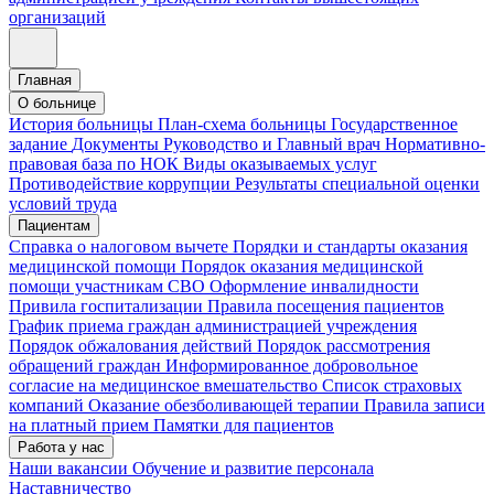
организаций
Главная
О больнице
История больницы
План-схема больницы
Государственное
задание
Документы
Руководство и Главный врач
Нормативно-
правовая база по НОК
Виды оказываемых услуг
Противодействие коррупции
Результаты специальной оценки
условий труда
Пациентам
Справка о налоговом вычете
Порядки и стандарты оказания
медицинской помощи
Порядок оказания медицинской
помощи участникам СВО
Оформление инвалидности
Привила госпитализации
Правила посещения пациентов
График приема граждан администрацией учреждения
Порядок обжалования действий
Порядок рассмотрения
обращений граждан
Информированное добровольное
согласие на медицинское вмешательство
Список страховых
компаний
Оказание обезболивающей терапии
Правила записи
на платный прием
Памятки для пациентов
Работа у нас
Наши вакансии
Обучение и развитие персонала
Наставничество