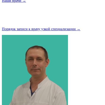
Наши
врачи →
Порядок записи к врачу узкой
специализации →