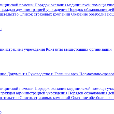
медицинской помощи
Порядок оказания медицинской помощи уч
 граждан администрацией учреждения
Порядок обжалования де
шательство
Список страховых компаний
Оказание обезболиваю
о
министрацией учреждения
Контакты вышестоящих организаций
ание
Документы
Руководство и Главный врач
Нормативно-правов
едицинской помощи
Порядок оказания медицинской помощи уч
 граждан администрацией учреждения
Порядок обжалования де
шательство
Список страховых компаний
Оказание обезболивающ
о