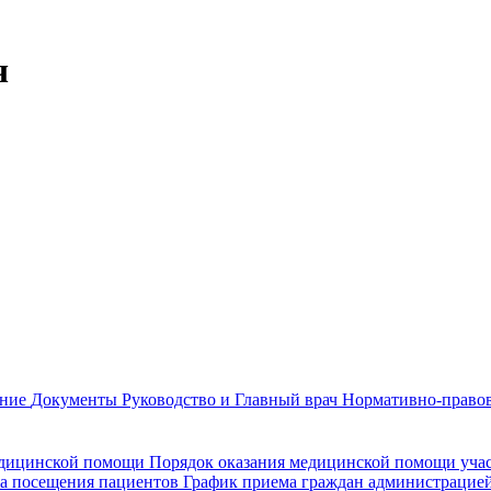
ч
ание
Документы
Руководство и Главный врач
Нормативно-правов
едицинской помощи
Порядок оказания медицинской помощи уч
а посещения пациентов
График приема граждан администрацие