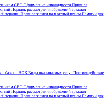
астникам СВО
Оформление инвалидности
Привила
йствий
Порядок рассмотрения обращений граждан
щей терапии
Правила записи на платный прием
Памятки для
ая база по НОК
Виды оказываемых услуг
Противодействие
астникам СВО
Оформление инвалидности
Привила
йствий
Порядок рассмотрения обращений граждан
ей терапии
Правила записи на платный прием
Памятки для