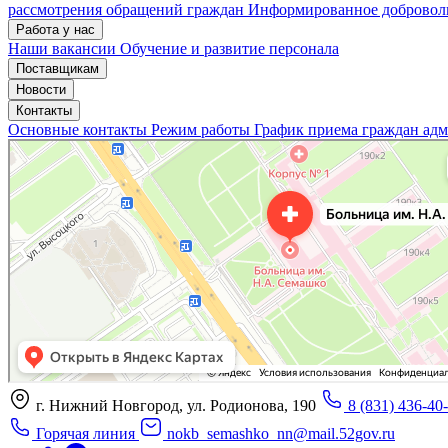
рассмотрения обращений граждан
Информированное доброволь
Работа у нас
Наши вакансии
Обучение и развитие персонала
Поставщикам
Новости
Контакты
Основные контакты
Режим работы
График приема граждан ад
«Нижегородская областная клиническая больница имени Н.А. Семашко»
Отделение больницы, госпиталя в Нижнем Новгороде
Больница для взрослых в Нижнем Новгороде
г. Нижний Новгород, ул. Родионова, 190
8 (831) 436-40
Горячая линия
nokb_semashko_nn@mail.52gov.ru