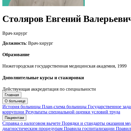
Столяров Евгений Валерьеви
Врач-хирург
Должность
: Врач-хирург
Образование
Нижегородская государственная медицинская академия, 1999
Дополнительные курсы и стажировки
Действующая аккредитация по специальности
Главная
Запись на приём
Запись подтверждена
О больнице
История больницы
План-схема больницы
Государственное зад
коррупции
Результаты специальной оценки условий труда
Пациентам
Мои записи
Подтвердить запись
Отмена
Справка о налоговом вычете
Порядки и стандарты оказания м
диагностическим процедурам
Правила госпитализации
Правил