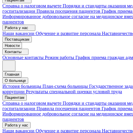
Пациентам
Справка о налоговом вычете
Порядки и стандарты оказания 
госпитализации
Правила посещения пациентов
График приема
Информированное добровольное согласие на медицинское вме
пациентов
Работа у нас
Наши вакансии
Обучение и развитие персонала
Наставничеств
Поставщикам
Новости
Контакты
Основные контакты
Режим работы
График приема граждан ад
Главная
О больнице
История больницы
План-схема больницы
Государственное зад
коррупции
Результаты специальной оценки условий труда
Пациентам
Справка о налоговом вычете
Порядки и стандарты оказания м
госпитализации
Правила посещения пациентов
График приема
Информированное добровольное согласие на медицинское вме
пациентов
Работа у нас
Наши вакансии
Обучение и развитие персонала
Наставничеств