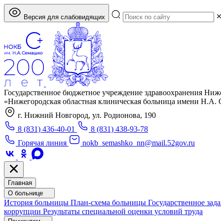
Версия для слабовидящих
Государственное бюджетное учреждение здравоохранения Ниж
«Нижегородская областная клиническая больница имени Н.А.
г. Нижний Новгород, ул. Родионова, 190
8 (831) 436-40-01
8 (831) 438-93-78
Горячая линия
nokb_semashko_nn@mail.52gov.ru
Главная
О больнице
История больницы
План-схема больницы
Государственное зад
коррупции
Результаты специальной оценки условий труда