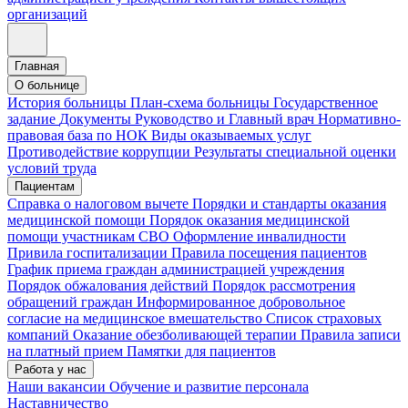
организаций
Главная
О больнице
История больницы
План-схема больницы
Государственное
задание
Документы
Руководство и Главный врач
Нормативно-
правовая база по НОК
Виды оказываемых услуг
Противодействие коррупции
Результаты специальной оценки
условий труда
Пациентам
Справка о налоговом вычете
Порядки и стандарты оказания
медицинской помощи
Порядок оказания медицинской
помощи участникам СВО
Оформление инвалидности
Привила госпитализации
Правила посещения пациентов
График приема граждан администрацией учреждения
Порядок обжалования действий
Порядок рассмотрения
обращений граждан
Информированное добровольное
согласие на медицинское вмешательство
Список страховых
компаний
Оказание обезболивающей терапии
Правила записи
на платный прием
Памятки для пациентов
Работа у нас
Наши вакансии
Обучение и развитие персонала
Наставничество