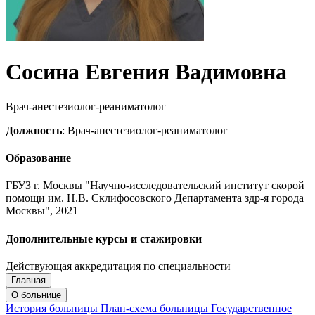
Сосина Евгения Вадимовна
Врач-анестезиолог-реаниматолог
Должность
: Врач-анестезиолог-реаниматолог
Образование
ГБУЗ г. Москвы "Научно-исследовательский институт скорой
помощи им. Н.В. Склифосовского Департамента здр-я города
Москвы", 2021
Дополнительные курсы и стажировки
Действующая аккредитация по специальности
Главная
Запись на приём
Запись подтверждена
О больнице
История больницы
План-схема больницы
Государственное