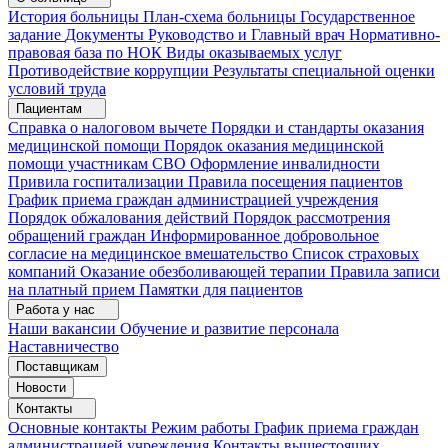
История больницы
План-схема больницы
Государственное
задание
Документы
Руководство и Главный врач
Нормативно-
правовая база по НОК
Виды оказываемых услуг
Противодействие коррупции
Результаты специальной оценки
условий труда
Пациентам
Справка о налоговом вычете
Порядки и стандарты оказания
медицинской помощи
Порядок оказания медицинской
помощи участникам СВО
Оформление инвалидности
Привила госпитализации
Правила посещения пациентов
График приема граждан администрацией учреждения
Порядок обжалования действий
Порядок рассмотрения
обращений граждан
Информированное добровольное
согласие на медицинское вмешательство
Список страховых
компаний
Оказание обезболивающей терапии
Правила записи
на платный прием
Памятки для пациентов
Работа у нас
Наши вакансии
Обучение и развитие персонала
Наставничество
Поставщикам
Новости
Контакты
Основные контакты
Режим работы
График приема граждан
администрацией учреждения
Контакты вышестоящих