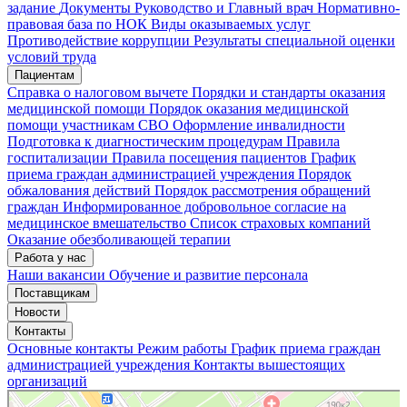
задание
Документы
Руководство и Главный врач
Нормативно-
правовая база по НОК
Виды оказываемых услуг
Мои записи
Подтвердить запись
Отмена
Противодействие коррупции
Результаты специальной оценки
условий труда
Пациентам
Справка о налоговом вычете
Порядки и стандарты оказания
медицинской помощи
Порядок оказания медицинской
помощи участникам СВО
Оформление инвалидности
Подготовка к диагностическим процедурам
Правила
госпитализации
Правила посещения пациентов
График
приема граждан администрацией учреждения
Порядок
обжалования действий
Порядок рассмотрения обращений
граждан
Информированное добровольное согласие на
медицинское вмешательство
Список страховых компаний
Оказание обезболивающей терапии
Работа у нас
Наши вакансии
Обучение и развитие персонала
Поставщикам
Новости
Контакты
Основные контакты
Режим работы
График приема граждан
администрацией учреждения
Контакты вышестоящих
организаций
«Нижегородская областная клиническая больница имени Н.А. Семашко»