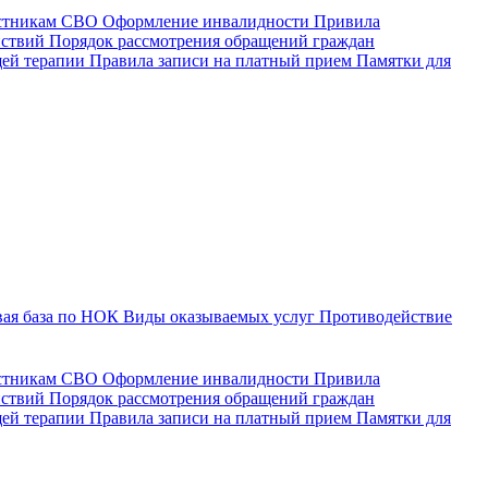
астникам СВО
Оформление инвалидности
Привила
йствий
Порядок рассмотрения обращений граждан
щей терапии
Правила записи на платный прием
Памятки для
ая база по НОК
Виды оказываемых услуг
Противодействие
астникам СВО
Оформление инвалидности
Привила
йствий
Порядок рассмотрения обращений граждан
ей терапии
Правила записи на платный прием
Памятки для