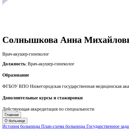
Солнышкова Анна Михайлов
Врач-акушер-гинеколог
Должность
: Врач-акушер-гинеколог
Образование
ФГБОУ ВПО Нижегородская государственная медицинская ака
Дополнительные курсы и стажировки
Действующая аккредитация по специальности
Главная
Запись на приём
Запись подтверждена
О больнице
История больницы
План-схема больницы
Государственное зад