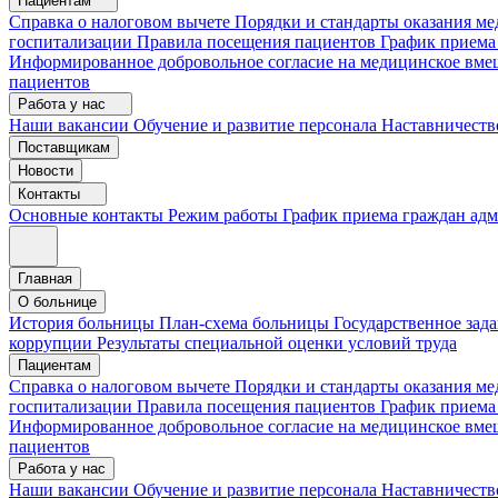
Пациентам
Справка о налоговом вычете
Порядки и стандарты оказания 
госпитализации
Правила посещения пациентов
График приема
Информированное добровольное согласие на медицинское вме
пациентов
Работа у нас
Наши вакансии
Обучение и развитие персонала
Наставничеств
Поставщикам
Новости
Контакты
Основные контакты
Режим работы
График приема граждан ад
Главная
О больнице
История больницы
План-схема больницы
Государственное зад
коррупции
Результаты специальной оценки условий труда
Пациентам
Справка о налоговом вычете
Порядки и стандарты оказания м
госпитализации
Правила посещения пациентов
График приема
Информированное добровольное согласие на медицинское вме
пациентов
Работа у нас
Наши вакансии
Обучение и развитие персонала
Наставничеств