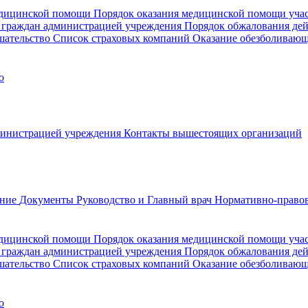
медицинской помощи
Порядок оказания медицинской помощи уч
 граждан администрацией учреждения
Порядок обжалования де
шательство
Список страховых компаний
Оказание обезболиваю
о
министрацией учреждения
Контакты вышестоящих организаций
ание
Документы
Руководство и Главный врач
Нормативно-правов
едицинской помощи
Порядок оказания медицинской помощи уч
 граждан администрацией учреждения
Порядок обжалования де
шательство
Список страховых компаний
Оказание обезболивающ
о