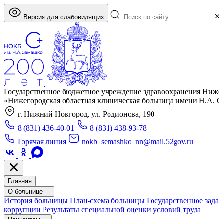
Версия для слабовидящих
Государственное бюджетное учреждение здравоохранения Ниж
«Нижегородская областная клиническая больница имени Н.А.
г. Нижний Новгород, ул. Родионова, 190
8 (831) 436-40-01
8 (831) 438-93-78
Горячая линия
nokb_semashko_nn@mail.52gov.ru
Главная
О больнице
История больницы
План-схема больницы
Государственное зад
коррупции
Результаты специальной оценки условий труда