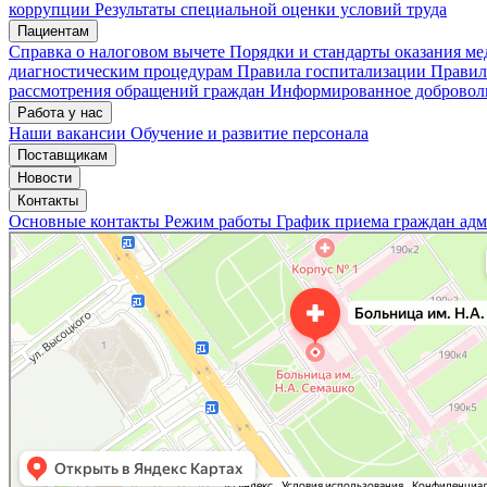
коррупции
Результаты специальной оценки условий труда
Пациентам
Мои записи
Подтвердить запись
Отмена
Справка о налоговом вычете
Порядки и стандарты оказания м
диагностическим процедурам
Правила госпитализации
Правил
рассмотрения обращений граждан
Информированное доброволь
Работа у нас
Наши вакансии
Обучение и развитие персонала
Поставщикам
Новости
Контакты
Основные контакты
Режим работы
График приема граждан ад
«Нижегородская областная клиническая больница имени Н.А. Семашко»
Отделение больницы, госпиталя в Нижнем Новгороде
Больница для взрослых в Нижнем Новгороде