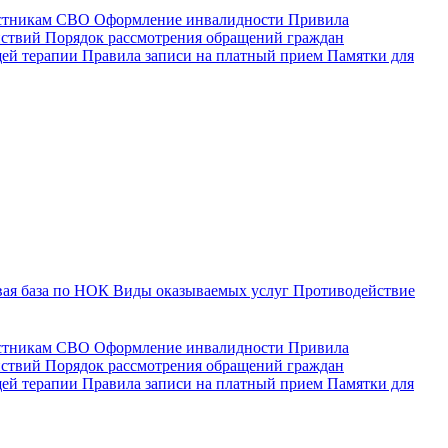
астникам СВО
Оформление инвалидности
Привила
йствий
Порядок рассмотрения обращений граждан
щей терапии
Правила записи на платный прием
Памятки для
ая база по НОК
Виды оказываемых услуг
Противодействие
астникам СВО
Оформление инвалидности
Привила
йствий
Порядок рассмотрения обращений граждан
ей терапии
Правила записи на платный прием
Памятки для