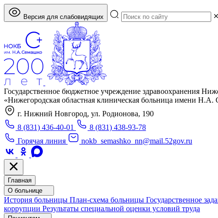
Версия для слабовидящих
Государственное бюджетное учреждение здравоохранения Ниж
«Нижегородская областная клиническая больница имени Н.А.
г. Нижний Новгород, ул. Родионова, 190
8 (831) 436-40-01
8 (831) 438-93-78
Горячая линия
nokb_semashko_nn@mail.52gov.ru
Главная
О больнице
История больницы
План-схема больницы
Государственное зад
коррупции
Результаты специальной оценки условий труда