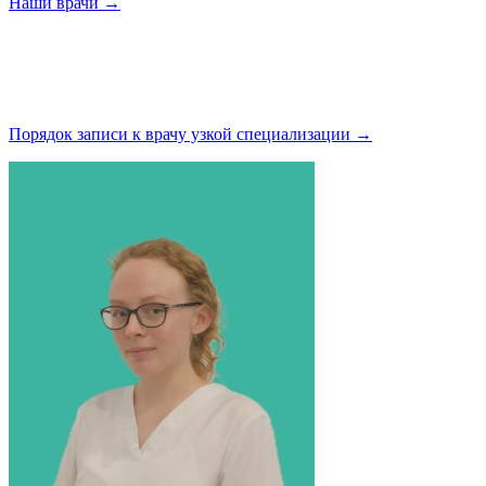
Наши
врачи →
Порядок записи к врачу узкой
специализации →