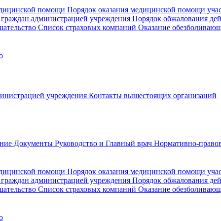
медицинской помощи
Порядок оказания медицинской помощи уч
 граждан администрацией учреждения
Порядок обжалования де
шательство
Список страховых компаний
Оказание обезболиваю
о
министрацией учреждения
Контакты вышестоящих организаций
ание
Документы
Руководство и Главный врач
Нормативно-правов
едицинской помощи
Порядок оказания медицинской помощи уч
 граждан администрацией учреждения
Порядок обжалования де
шательство
Список страховых компаний
Оказание обезболивающ
о