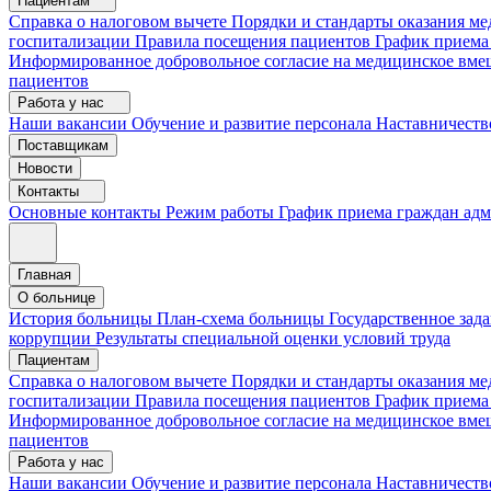
Пациентам
Справка о налоговом вычете
Порядки и стандарты оказания 
госпитализации
Правила посещения пациентов
График приема
Информированное добровольное согласие на медицинское вме
пациентов
Работа у нас
Наши вакансии
Обучение и развитие персонала
Наставничеств
Поставщикам
Новости
Контакты
Основные контакты
Режим работы
График приема граждан ад
Главная
О больнице
История больницы
План-схема больницы
Государственное зад
коррупции
Результаты специальной оценки условий труда
Пациентам
Справка о налоговом вычете
Порядки и стандарты оказания м
госпитализации
Правила посещения пациентов
График приема
Информированное добровольное согласие на медицинское вме
пациентов
Работа у нас
Наши вакансии
Обучение и развитие персонала
Наставничеств