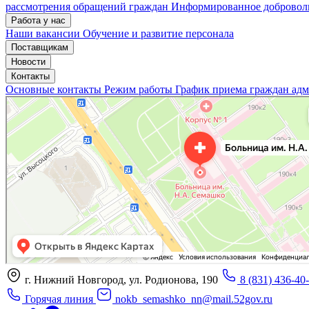
рассмотрения обращений граждан
Информированное доброволь
Работа у нас
Наши вакансии
Обучение и развитие персонала
Поставщикам
Новости
Контакты
Основные контакты
Режим работы
График приема граждан ад
«Нижегородская областная клиническая больница имени Н.А. Семашко»
Отделение больницы, госпиталя в Нижнем Новгороде
Больница для взрослых в Нижнем Новгороде
г. Нижний Новгород, ул. Родионова, 190
8 (831) 436-40
Горячая линия
nokb_semashko_nn@mail.52gov.ru