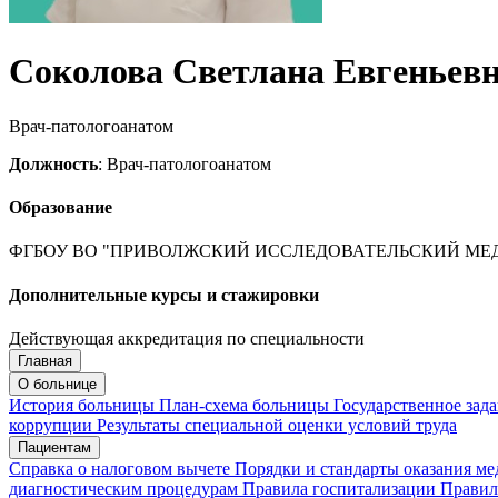
Соколова Светлана Евгеньев
Врач-патологоанатом
Должность
: Врач-патологоанатом
Образование
ФГБОУ ВО "ПРИВОЛЖСКИЙ ИССЛЕДОВАТЕЛЬСКИЙ МЕД
Дополнительные курсы и стажировки
Действующая аккредитация по специальности
Главная
Запись на приём
Запись подтверждена
О больнице
История больницы
План-схема больницы
Государственное зад
коррупции
Результаты специальной оценки условий труда
Пациентам
Мои записи
Подтвердить запись
Отмена
Справка о налоговом вычете
Порядки и стандарты оказания м
диагностическим процедурам
Правила госпитализации
Правил