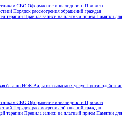
астникам СВО
Оформление инвалидности
Привила
йствий
Порядок рассмотрения обращений граждан
щей терапии
Правила записи на платный прием
Памятки для
ая база по НОК
Виды оказываемых услуг
Противодействие
астникам СВО
Оформление инвалидности
Привила
йствий
Порядок рассмотрения обращений граждан
ей терапии
Правила записи на платный прием
Памятки для