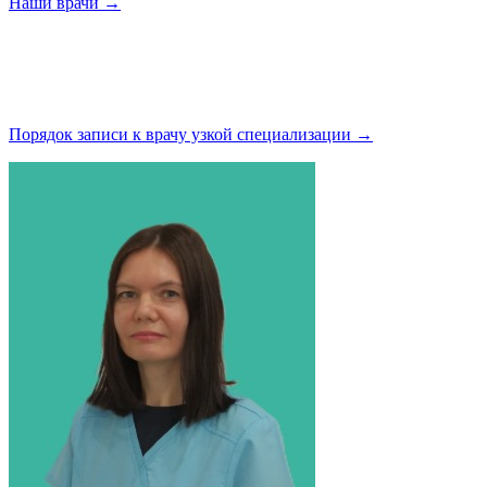
Наши
врачи →
Порядок записи к врачу узкой
специализации →