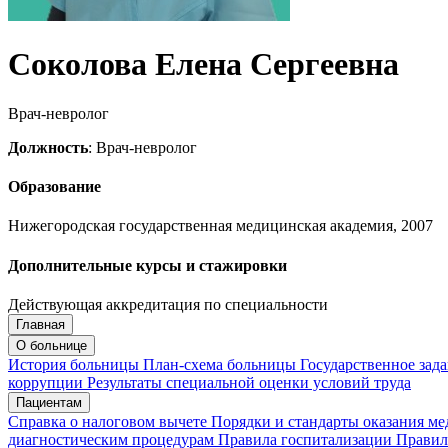
Соколова Елена Сергеевна
Врач-невролог
Должность
: Врач-невролог
Образование
Нижегородская государственная медицинская академия, 2007
Дополнительные курсы и стажировки
Действующая аккредитация по специальности
Главная
Запись на приём
Запись подтверждена
О больнице
История больницы
План-схема больницы
Государственное зад
коррупции
Результаты специальной оценки условий труда
Пациентам
Мои записи
Подтвердить запись
Отмена
Справка о налоговом вычете
Порядки и стандарты оказания м
диагностическим процедурам
Правила госпитализации
Правил