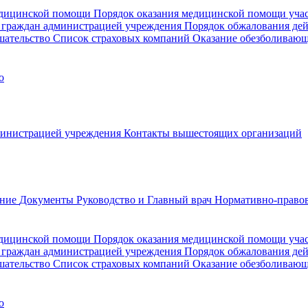
медицинской помощи
Порядок оказания медицинской помощи уч
 граждан администрацией учреждения
Порядок обжалования де
шательство
Список страховых компаний
Оказание обезболиваю
о
министрацией учреждения
Контакты вышестоящих организаций
ание
Документы
Руководство и Главный врач
Нормативно-правов
едицинской помощи
Порядок оказания медицинской помощи уч
 граждан администрацией учреждения
Порядок обжалования де
шательство
Список страховых компаний
Оказание обезболивающ
о