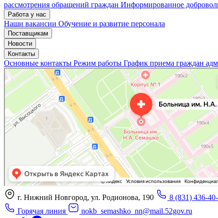
рассмотрения обращений граждан
Информированное доброволь
Работа у нас
Наши вакансии
Обучение и развитие персонала
Поставщикам
Новости
Контакты
Основные контакты
Режим работы
График приема граждан ад
«Нижегородская областная клиническая больница имени Н.А. Семашко»
Отделение больницы, госпиталя в Нижнем Новгороде
Больница для взрослых в Нижнем Новгороде
г. Нижний Новгород, ул. Родионова, 190
8 (831) 436-40
Горячая линия
nokb_semashko_nn@mail.52gov.ru