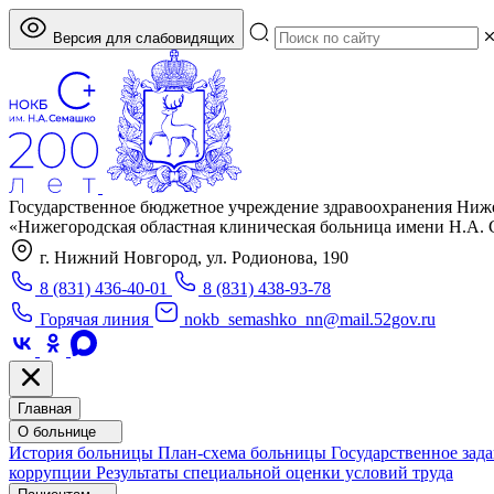
Версия для слабовидящих
Государственное бюджетное учреждение здравоохранения Ниж
«Нижегородская областная клиническая больница имени Н.А.
г. Нижний Новгород, ул. Родионова, 190
8 (831) 436-40-01
8 (831) 438-93-78
Горячая линия
nokb_semashko_nn@mail.52gov.ru
Главная
О больнице
История больницы
План-схема больницы
Государственное зад
коррупции
Результаты специальной оценки условий труда