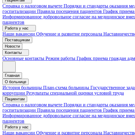
Пациентам
Справка о налоговом вычете
Порядки и стандарты оказания 
госпитализации
Правила посещения пациентов
График приема
Информированное добровольное согласие на медицинское вме
пациентов
Работа у нас
Наши вакансии
Обучение и развитие персонала
Наставничеств
Поставщикам
Новости
Контакты
Основные контакты
Режим работы
График приема граждан ад
Главная
О больнице
История больницы
План-схема больницы
Государственное зад
коррупции
Результаты специальной оценки условий труда
Пациентам
Справка о налоговом вычете
Порядки и стандарты оказания м
госпитализации
Правила посещения пациентов
График приема
Информированное добровольное согласие на медицинское вме
пациентов
Работа у нас
Наши вакансии
Обучение и развитие персонала
Наставничеств