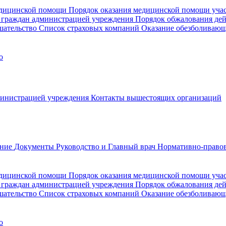
медицинской помощи
Порядок оказания медицинской помощи уч
 граждан администрацией учреждения
Порядок обжалования де
шательство
Список страховых компаний
Оказание обезболиваю
о
министрацией учреждения
Контакты вышестоящих организаций
ание
Документы
Руководство и Главный врач
Нормативно-правов
едицинской помощи
Порядок оказания медицинской помощи уч
 граждан администрацией учреждения
Порядок обжалования де
шательство
Список страховых компаний
Оказание обезболивающ
о