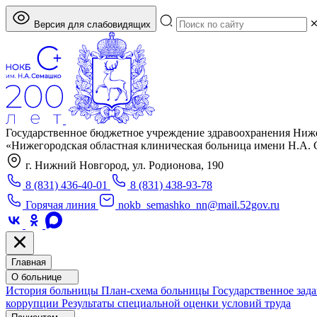
Версия для слабовидящих
Государственное бюджетное учреждение здравоохранения Ниж
«Нижегородская областная клиническая больница имени Н.А.
г. Нижний Новгород, ул. Родионова, 190
8 (831) 436-40-01
8 (831) 438-93-78
Горячая линия
nokb_semashko_nn@mail.52gov.ru
Главная
О больнице
История больницы
План-схема больницы
Государственное зад
коррупции
Результаты специальной оценки условий труда