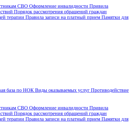
астникам СВО
Оформление инвалидности
Привила
йствий
Порядок рассмотрения обращений граждан
щей терапии
Правила записи на платный прием
Памятки для
ая база по НОК
Виды оказываемых услуг
Противодействие
астникам СВО
Оформление инвалидности
Привила
йствий
Порядок рассмотрения обращений граждан
ей терапии
Правила записи на платный прием
Памятки для