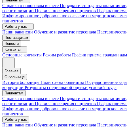
Пациентам
Справка о налоговом вычете
Порядки и стандарты оказания 
госпитализации
Правила посещения пациентов
График приема
Информированное добровольное согласие на медицинское вме
пациентов
Работа у нас
Наши вакансии
Обучение и развитие персонала
Наставничеств
Поставщикам
Новости
Контакты
Основные контакты
Режим работы
График приема граждан ад
Главная
О больнице
История больницы
План-схема больницы
Государственное зад
коррупции
Результаты специальной оценки условий труда
Пациентам
Справка о налоговом вычете
Порядки и стандарты оказания м
госпитализации
Правила посещения пациентов
График приема
Информированное добровольное согласие на медицинское вме
пациентов
Работа у нас
Наши вакансии
Обучение и развитие персонала
Наставничеств