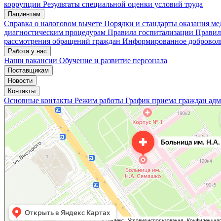
коррупции
Результаты специальной оценки условий труда
Пациентам
Мои записи
Подтвердить запись
Отмена
Справка о налоговом вычете
Порядки и стандарты оказания м
диагностическим процедурам
Правила госпитализации
Правил
рассмотрения обращений граждан
Информированное доброволь
Работа у нас
Наши вакансии
Обучение и развитие персонала
Поставщикам
Новости
Контакты
Основные контакты
Режим работы
График приема граждан ад
«Нижегородская областная клиническая больница имени Н.А. Семашко»
Отделение больницы, госпиталя в Нижнем Новгороде
Больница для взрослых в Нижнем Новгороде