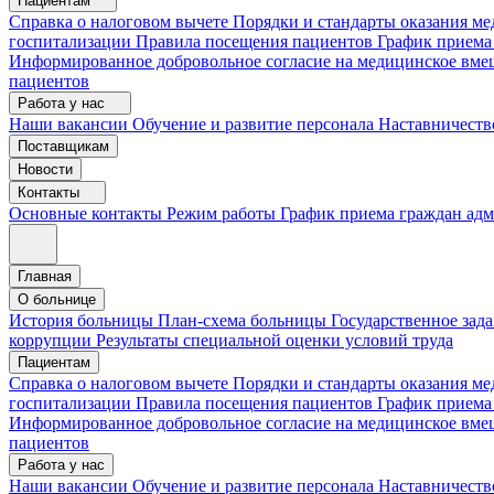
Пациентам
Справка о налоговом вычете
Порядки и стандарты оказания 
госпитализации
Правила посещения пациентов
График приема
Информированное добровольное согласие на медицинское вме
пациентов
Работа у нас
Наши вакансии
Обучение и развитие персонала
Наставничеств
Поставщикам
Новости
Контакты
Основные контакты
Режим работы
График приема граждан ад
Главная
О больнице
История больницы
План-схема больницы
Государственное зад
коррупции
Результаты специальной оценки условий труда
Пациентам
Справка о налоговом вычете
Порядки и стандарты оказания м
госпитализации
Правила посещения пациентов
График приема
Информированное добровольное согласие на медицинское вме
пациентов
Работа у нас
Наши вакансии
Обучение и развитие персонала
Наставничеств