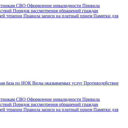
астникам СВО
Оформление инвалидности
Привила
йствий
Порядок рассмотрения обращений граждан
щей терапии
Правила записи на платный прием
Памятки для
ая база по НОК
Виды оказываемых услуг
Противодействие
астникам СВО
Оформление инвалидности
Привила
йствий
Порядок рассмотрения обращений граждан
ей терапии
Правила записи на платный прием
Памятки для