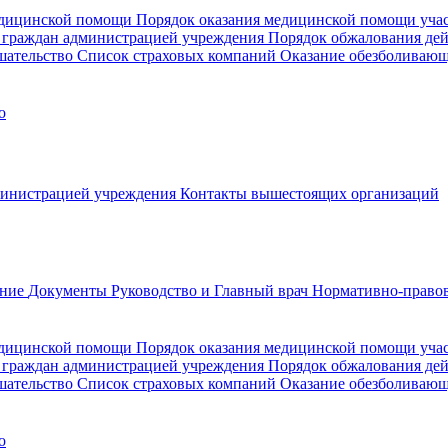
медицинской помощи
Порядок оказания медицинской помощи уч
 граждан администрацией учреждения
Порядок обжалования де
шательство
Список страховых компаний
Оказание обезболиваю
о
министрацией учреждения
Контакты вышестоящих организаций
ание
Документы
Руководство и Главный врач
Нормативно-правов
едицинской помощи
Порядок оказания медицинской помощи уч
 граждан администрацией учреждения
Порядок обжалования де
шательство
Список страховых компаний
Оказание обезболивающ
о