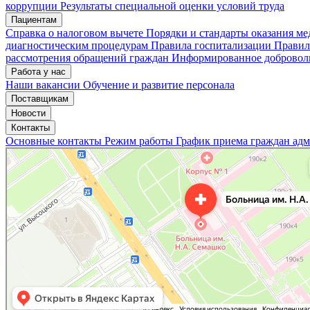
коррупции
Результаты специальной оценки условий труда
Пациентам
Мои записи
Подтвердить запись
Отмена
Справка о налоговом вычете
Порядки и стандарты оказания м
диагностическим процедурам
Правила госпитализации
Правил
рассмотрения обращений граждан
Информированное доброволь
Работа у нас
Наши вакансии
Обучение и развитие персонала
Поставщикам
Новости
Контакты
Основные контакты
Режим работы
График приема граждан ад
«Нижегородская областная клиническая больница имени Н.А. Семашко»
Отделение больницы, госпиталя в Нижнем Новгороде
Больница для взрослых в Нижнем Новгороде