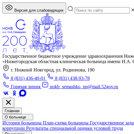
Версия для слабовидящих
Государственное бюджетное учреждение здравоохранения Ниж
«Нижегородская областная клиническая больница имени Н.А.
г. Нижний Новгород, ул. Родионова, 190
8 (831) 436-40-01
8 (831) 438-93-78
Горячая линия
nokb_semashko_nn@mail.52gov.ru
Главная
О больнице
История больницы
План-схема больницы
Государственное зад
коррупции
Результаты специальной оценки условий труда