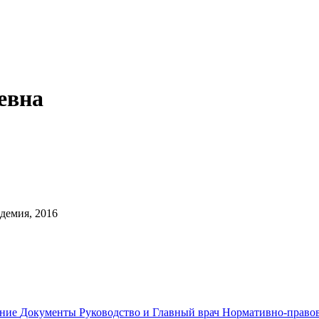
евна
демия, 2016
ание
Документы
Руководство и Главный врач
Нормативно-правов