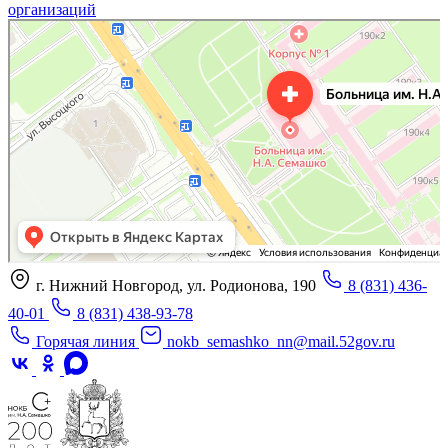
организаций
«Нижегородская областная клиническая больница имени Н.А. Семашко»
Отделение больницы, госпиталя в Нижнем Новгороде
Больница для взрослых в Нижнем Новгороде
г. Нижний Новгород, ул. Родионова, 190
8 (831) 436-
40-01
8 (831) 438-93-78
Горячая линия
nokb_semashko_nn@mail.52gov.ru