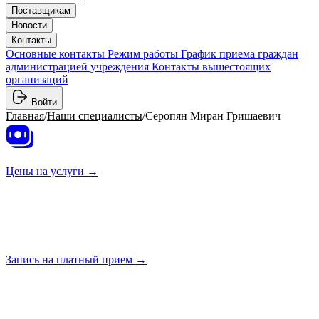
Поставщикам
Новости
Контакты
Основные контакты
Режим работы
График приема граждан
администрацией учреждения
Контакты вышестоящих
организаций
Войти
Главная
/
Наши специалисты
/
Серопян Миран Гришаевич
Цены на
услуги →
Запись на платный
прием →