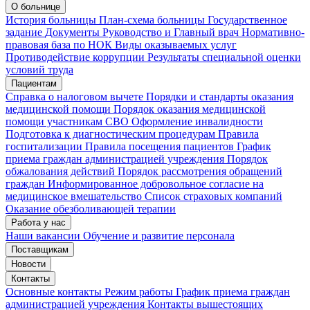
Запись на приём
Запись подтверждена
О больнице
История больницы
План-схема больницы
Государственное
задание
Документы
Руководство и Главный врач
Нормативно-
правовая база по НОК
Виды оказываемых услуг
Мои записи
Подтвердить запись
Отмена
Противодействие коррупции
Результаты специальной оценки
условий труда
Пациентам
Справка о налоговом вычете
Порядки и стандарты оказания
медицинской помощи
Порядок оказания медицинской
помощи участникам СВО
Оформление инвалидности
Подготовка к диагностическим процедурам
Правила
госпитализации
Правила посещения пациентов
График
приема граждан администрацией учреждения
Порядок
обжалования действий
Порядок рассмотрения обращений
граждан
Информированное добровольное согласие на
медицинское вмешательство
Список страховых компаний
Оказание обезболивающей терапии
Работа у нас
Наши вакансии
Обучение и развитие персонала
Поставщикам
Новости
Контакты
Основные контакты
Режим работы
График приема граждан
администрацией учреждения
Контакты вышестоящих