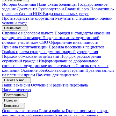
История больницы
План-схема больницы
Государственное
задание
Документы
Руководство и Главный врач
Нормативно-
правовая база по НОК
Виды оказываемых услуг
Противодействие коррупции
Результаты специальной оценки
условий труда
Пациентам
Справка о налоговом вычете
Порядки и стандарты оказания
медицинской помощи
Порядок оказания медицинской
помощи участникам СВО
Оформление инвалидности
Привила госпитализации
Правила посещения пациентов
График приема граждан администрацией учреждения
Порядок обжалования действий
Порядок рассмотрения
обращений граждан
Информированное добровольное
согласие на медицинское вмешательство
Список страховых
компаний
Оказание обезболивающей терапии
Правила записи
на платный прием
Памятки для пациентов
Работа у нас
Наши вакансии
Обучение и развитие персонала
Наставничество
Поставщикам
Новости
Контакты
Основные контакты
Режим работы
График приема граждан
администрацией учреждения
Контакты вышестоящих