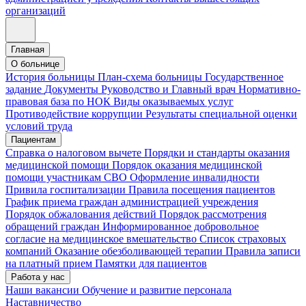
организаций
Главная
О больнице
История больницы
План-схема больницы
Государственное
задание
Документы
Руководство и Главный врач
Нормативно-
правовая база по НОК
Виды оказываемых услуг
Противодействие коррупции
Результаты специальной оценки
условий труда
Пациентам
Справка о налоговом вычете
Порядки и стандарты оказания
медицинской помощи
Порядок оказания медицинской
помощи участникам СВО
Оформление инвалидности
Привила госпитализации
Правила посещения пациентов
График приема граждан администрацией учреждения
Порядок обжалования действий
Порядок рассмотрения
обращений граждан
Информированное добровольное
согласие на медицинское вмешательство
Список страховых
компаний
Оказание обезболивающей терапии
Правила записи
на платный прием
Памятки для пациентов
Работа у нас
Наши вакансии
Обучение и развитие персонала
Наставничество