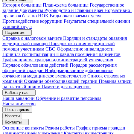
История больницы
План-схема больницы
Государственное
задание
Документы
Руководство и Главный врач
Нормативно-
правовая база по НОК
Виды оказываемых услуг
Противодействие коррупции
Результаты специальной оценки
условий труда
Пациентам
Справка о налоговом вычете
Порядки и стандарты оказания
медицинской помощи
Порядок оказания медицинской
помощи участникам СВО
Оформление инвалидности
Привила госпитализации
Правила посещения пациентов
График приема граждан администрацией учреждения
Порядок обжалования действий
Порядок рассмотрения
обращений граждан
Информированное добровольное
согласие на медицинское вмешательство
Список страховых
компаний
Оказание обезболивающей терапии
Правила записи
на платный прием
Памятки для пациентов
Работа у нас
Наши вакансии
Обучение и развитие персонала
Наставничество
Поставщикам
Новости
Контакты
Основные контакты
Режим работы
График приема граждан
администрацией учреждения
Контакты вышестоящих