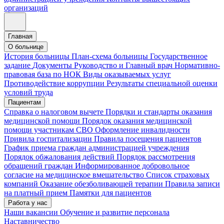
организаций
Главная
О больнице
История больницы
План-схема больницы
Государственное
задание
Документы
Руководство и Главный врач
Нормативно-
правовая база по НОК
Виды оказываемых услуг
Противодействие коррупции
Результаты специальной оценки
условий труда
Пациентам
Справка о налоговом вычете
Порядки и стандарты оказания
медицинской помощи
Порядок оказания медицинской
помощи участникам СВО
Оформление инвалидности
Привила госпитализации
Правила посещения пациентов
График приема граждан администрацией учреждения
Порядок обжалования действий
Порядок рассмотрения
обращений граждан
Информированное добровольное
согласие на медицинское вмешательство
Список страховых
компаний
Оказание обезболивающей терапии
Правила записи
на платный прием
Памятки для пациентов
Работа у нас
Наши вакансии
Обучение и развитие персонала
Наставничество