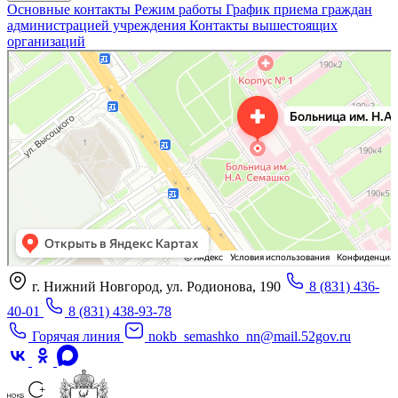
Основные контакты
Режим работы
График приема граждан
администрацией учреждения
Контакты вышестоящих
организаций
«Нижегородская областная клиническая больница имени Н.А. Семашко»
Отделение больницы, госпиталя в Нижнем Новгороде
Больница для взрослых в Нижнем Новгороде
г. Нижний Новгород, ул. Родионова, 190
8 (831) 436-
40-01
8 (831) 438-93-78
Горячая линия
nokb_semashko_nn@mail.52gov.ru