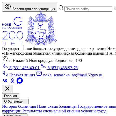
Версия для слабовидящих
Государственное бюджетное учреждение здравоохранения Ниж
«Нижегородская областная клиническая больница имени Н.А.
г. Нижний Новгород, ул. Родионова, 190
8 (831) 436-40-01
8 (831) 438-93-78
Горячая линия
nokb_semashko_nn@mail.52gov.ru
Главная
О больнице
История больницы
План-схема больницы
Государственное зад
коррупции
Результаты специальной оценки условий труда