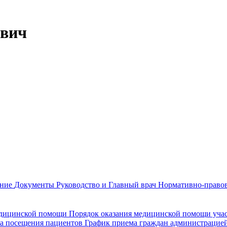
ович
ание
Документы
Руководство и Главный врач
Нормативно-правов
едицинской помощи
Порядок оказания медицинской помощи уч
а посещения пациентов
График приема граждан администрацие