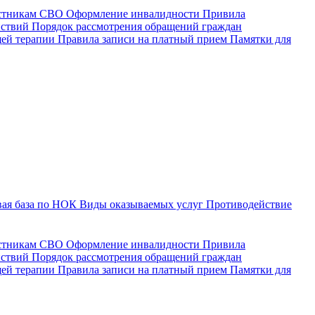
астникам СВО
Оформление инвалидности
Привила
йствий
Порядок рассмотрения обращений граждан
щей терапии
Правила записи на платный прием
Памятки для
ая база по НОК
Виды оказываемых услуг
Противодействие
астникам СВО
Оформление инвалидности
Привила
йствий
Порядок рассмотрения обращений граждан
ей терапии
Правила записи на платный прием
Памятки для