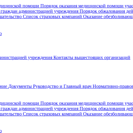
медицинской помощи
Порядок оказания медицинской помощи уч
 граждан администрацией учреждения
Порядок обжалования де
шательство
Список страховых компаний
Оказание обезболиваю
о
министрацией учреждения
Контакты вышестоящих организаций
ание
Документы
Руководство и Главный врач
Нормативно-правов
едицинской помощи
Порядок оказания медицинской помощи уч
 граждан администрацией учреждения
Порядок обжалования де
шательство
Список страховых компаний
Оказание обезболивающ
о