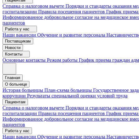
Пациентам
Справка о налоговом вычете
Порядки и стандарты оказания 
госпитализации
Правила посещения пациентов
График приема
Информированное добровольное согласие на медицинское вме
пациентов
Работа у нас
Наши вакансии
Обучение и развитие персонала
Наставничеств
Поставщикам
Новости
Контакты
Основные контакты
Режим работы
График приема граждан ад
Главная
О больнице
История больницы
План-схема больницы
Государственное зад
коррупции
Результаты специальной оценки условий труда
Пациентам
Справка о налоговом вычете
Порядки и стандарты оказания м
госпитализации
Правила посещения пациентов
График приема
Информированное добровольное согласие на медицинское вме
пациентов
Работа у нас
Наши вакансии
Обучение и развитие персонала
Наставничеств