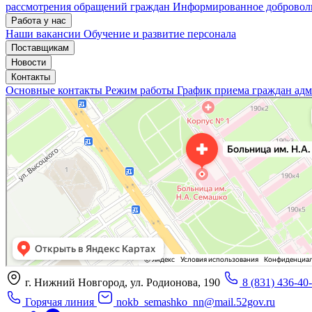
рассмотрения обращений граждан
Информированное доброволь
Работа у нас
Наши вакансии
Обучение и развитие персонала
Поставщикам
Новости
Контакты
Основные контакты
Режим работы
График приема граждан ад
«Нижегородская областная клиническая больница имени Н.А. Семашко»
Отделение больницы, госпиталя в Нижнем Новгороде
Больница для взрослых в Нижнем Новгороде
г. Нижний Новгород, ул. Родионова, 190
8 (831) 436-40
Горячая линия
nokb_semashko_nn@mail.52gov.ru