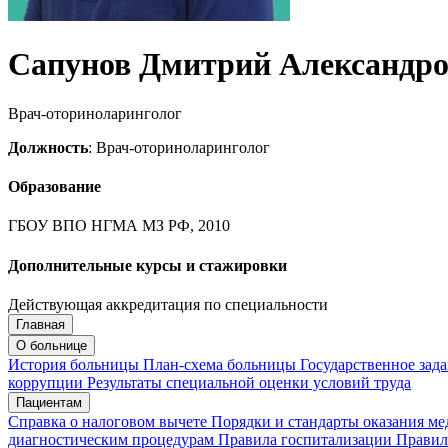
Сапунов Дмитрий Александр
Врач-оториноларинголог
Должность
: Врач-оториноларинголог
Образование
ГБОУ ВПО НГМА МЗ РФ, 2010
Дополнительные курсы и стажировки
Действующая аккредитация по специальности
Главная
Запись на приём
Запись подтверждена
О больнице
История больницы
План-схема больницы
Государственное зад
коррупции
Результаты специальной оценки условий труда
Пациентам
Мои записи
Подтвердить запись
Отмена
Справка о налоговом вычете
Порядки и стандарты оказания м
диагностическим процедурам
Правила госпитализации
Правил