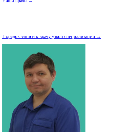
Наши
врачи →
Порядок записи к врачу узкой
специализации →