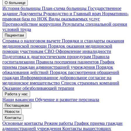
Запись на приём
Запись подтверждена
О больнице
История больницы
План-схема больницы
Государственное
задание
Документы
Руководство и Главный врач
Нормативно-
правовая база по НОК
Виды оказываемых услуг
Мои записи
Подтвердить запись
Отмена
Противодействие коррупции
Результаты специальной оценки
условий труда
Пациентам
Справка о налоговом вычете
Порядки и стандарты оказания
медицинской помощи
Порядок оказания медицинской
помощи участникам СВО
Оформление инвалидности
Подготовка к диагностическим процедурам
Правила
госпитализации
Правила посещения пациентов
График
приема граждан администрацией учреждения
Порядок
обжалования действий
Порядок рассмотрения обращений
граждан
Информированное добровольное согласие на
медицинское вмешательство
Список страховых компаний
Оказание обезболивающей терапии
Работа у нас
Наши вакансии
Обучение и развитие персонала
Поставщикам
Новости
Контакты
Основные контакты
Режим работы
График приема граждан
администрацией учреждения
Контакты вышестоящих