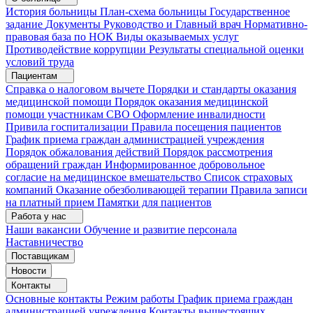
История больницы
План-схема больницы
Государственное
задание
Документы
Руководство и Главный врач
Нормативно-
правовая база по НОК
Виды оказываемых услуг
Противодействие коррупции
Результаты специальной оценки
условий труда
Пациентам
Справка о налоговом вычете
Порядки и стандарты оказания
медицинской помощи
Порядок оказания медицинской
помощи участникам СВО
Оформление инвалидности
Привила госпитализации
Правила посещения пациентов
График приема граждан администрацией учреждения
Порядок обжалования действий
Порядок рассмотрения
обращений граждан
Информированное добровольное
согласие на медицинское вмешательство
Список страховых
компаний
Оказание обезболивающей терапии
Правила записи
на платный прием
Памятки для пациентов
Работа у нас
Наши вакансии
Обучение и развитие персонала
Наставничество
Поставщикам
Новости
Контакты
Основные контакты
Режим работы
График приема граждан
администрацией учреждения
Контакты вышестоящих