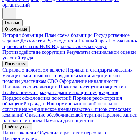
организаций
Главная
О больнице
История больницы
План-схема больницы
Государственное
задание
Документы
Руководство и Главный врач
Нормативно-
правовая база по НОК
Виды оказываемых услуг
Противодействие коррупции
Результаты специальной оценки
условий труда
Пациентам
Справка о налоговом вычете
Порядки и стандарты оказания
медицинской помощи
Порядок оказания медицинской
помощи участникам СВО
Оформление инвалидности
Привила госпитализации
Правила посещения пациентов
График приема граждан администрацией учреждения
Порядок обжалования действий
Порядок рассмотрения
обращений граждан
Информированное добровольное
согласие на медицинское вмешательство
Список страховых
компаний
Оказание обезболивающей терапии
Правила записи
на платный прием
Памятки для пациентов
Работа у нас
Наши вакансии
Обучение и развитие персонала
Наставничество