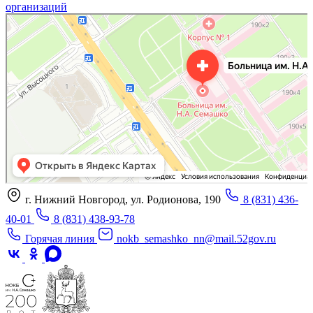
организаций
«Нижегородская областная клиническая больница имени Н.А. Семашко»
Отделение больницы, госпиталя в Нижнем Новгороде
Больница для взрослых в Нижнем Новгороде
г. Нижний Новгород, ул. Родионова, 190
8 (831) 436-
40-01
8 (831) 438-93-78
Горячая линия
nokb_semashko_nn@mail.52gov.ru