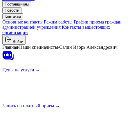
Поставщикам
Новости
Контакты
Основные контакты
Режим работы
График приема граждан
администрацией учреждения
Контакты вышестоящих
организаций
Войти
Главная
/
Наши специалисты
/
Салин Игорь Александрович
Цены на
услуги →
Запись на платный
прием →