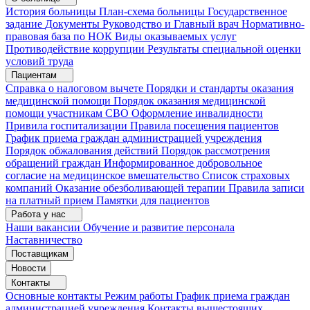
История больницы
План-схема больницы
Государственное
задание
Документы
Руководство и Главный врач
Нормативно-
правовая база по НОК
Виды оказываемых услуг
Противодействие коррупции
Результаты специальной оценки
условий труда
Пациентам
Справка о налоговом вычете
Порядки и стандарты оказания
медицинской помощи
Порядок оказания медицинской
помощи участникам СВО
Оформление инвалидности
Привила госпитализации
Правила посещения пациентов
График приема граждан администрацией учреждения
Порядок обжалования действий
Порядок рассмотрения
обращений граждан
Информированное добровольное
согласие на медицинское вмешательство
Список страховых
компаний
Оказание обезболивающей терапии
Правила записи
на платный прием
Памятки для пациентов
Работа у нас
Наши вакансии
Обучение и развитие персонала
Наставничество
Поставщикам
Новости
Контакты
Основные контакты
Режим работы
График приема граждан
администрацией учреждения
Контакты вышестоящих