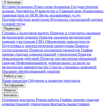
Запись на приём
Запись подтверждена
О больнице
История больницы
План-схема больницы
Государственное
задание
Документы
Руководство и Главный врач
Нормативно-
правовая база по НОК
Виды оказываемых услуг
Мои записи
Подтвердить запись
Отмена
Противодействие коррупции
Результаты специальной оценки
условий труда
Пациентам
Справка о налоговом вычете
Порядки и стандарты оказания
медицинской помощи
Порядок оказания медицинской
помощи участникам СВО
Оформление инвалидности
Подготовка к диагностическим процедурам
Правила
госпитализации
Правила посещения пациентов
График
приема граждан администрацией учреждения
Порядок
обжалования действий
Порядок рассмотрения обращений
граждан
Информированное добровольное согласие на
медицинское вмешательство
Список страховых компаний
Оказание обезболивающей терапии
Работа у нас
Наши вакансии
Обучение и развитие персонала
Поставщикам
Новости
Контакты
Основные контакты
Режим работы
График приема граждан
администрацией учреждения
Контакты вышестоящих