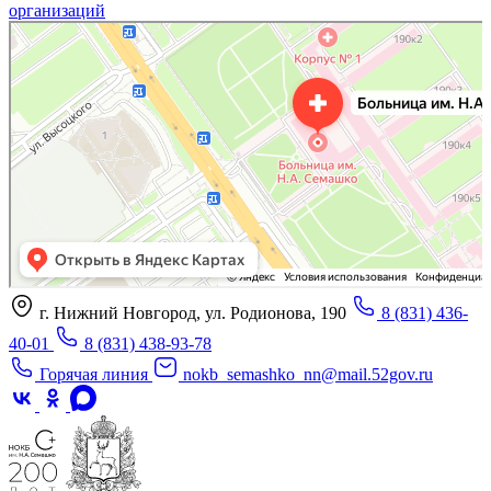
организаций
«Нижегородская областная клиническая больница имени Н.А. Семашко»
Отделение больницы, госпиталя в Нижнем Новгороде
Больница для взрослых в Нижнем Новгороде
г. Нижний Новгород, ул. Родионова, 190
8 (831) 436-
40-01
8 (831) 438-93-78
Горячая линия
nokb_semashko_nn@mail.52gov.ru