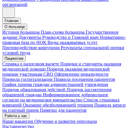
организаций
Главная
О больнице
История больницы
План-схема больницы
Государственное
задание
Документы
Руководство и Главный врач
Нормативно-
правовая база по НОК
Виды оказываемых услуг
Противодействие коррупции
Результаты специальной оценки
условий труда
Пациентам
Справка о налоговом вычете
Порядки и стандарты оказания
медицинской помощи
Порядок оказания медицинской
помощи участникам СВО
Оформление инвалидности
Привила госпитализации
Правила посещения пациентов
График приема граждан администрацией учреждения
Порядок обжалования действий
Порядок рассмотрения
обращений граждан
Информированное добровольное
согласие на медицинское вмешательство
Список страховых
компаний
Оказание обезболивающей терапии
Правила записи
на платный прием
Памятки для пациентов
Работа у нас
Наши вакансии
Обучение и развитие персонала
Наставничество