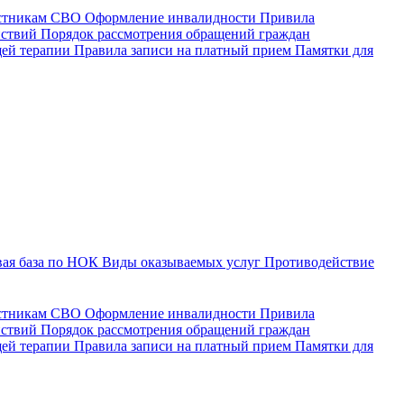
астникам СВО
Оформление инвалидности
Привила
йствий
Порядок рассмотрения обращений граждан
щей терапии
Правила записи на платный прием
Памятки для
ая база по НОК
Виды оказываемых услуг
Противодействие
астникам СВО
Оформление инвалидности
Привила
йствий
Порядок рассмотрения обращений граждан
ей терапии
Правила записи на платный прием
Памятки для