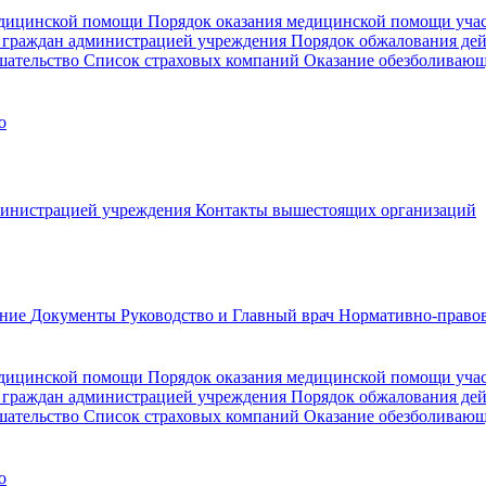
медицинской помощи
Порядок оказания медицинской помощи уч
 граждан администрацией учреждения
Порядок обжалования де
шательство
Список страховых компаний
Оказание обезболиваю
о
министрацией учреждения
Контакты вышестоящих организаций
ание
Документы
Руководство и Главный врач
Нормативно-правов
едицинской помощи
Порядок оказания медицинской помощи уч
 граждан администрацией учреждения
Порядок обжалования де
шательство
Список страховых компаний
Оказание обезболивающ
о