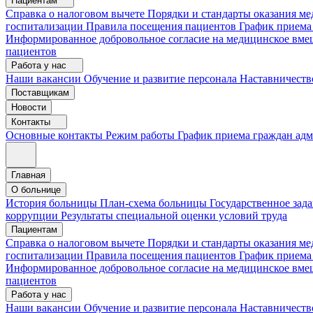
Пациентам
Справка о налоговом вычете
Порядки и стандарты оказания 
госпитализации
Правила посещения пациентов
График приема
Информированное добровольное согласие на медицинское вме
пациентов
Работа у нас
Наши вакансии
Обучение и развитие персонала
Наставничеств
Поставщикам
Новости
Контакты
Основные контакты
Режим работы
График приема граждан ад
Главная
О больнице
История больницы
План-схема больницы
Государственное зад
коррупции
Результаты специальной оценки условий труда
Пациентам
Справка о налоговом вычете
Порядки и стандарты оказания м
госпитализации
Правила посещения пациентов
График приема
Информированное добровольное согласие на медицинское вме
пациентов
Работа у нас
Наши вакансии
Обучение и развитие персонала
Наставничеств