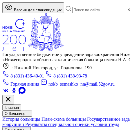
Версия для слабовидящих
Государственное бюджетное учреждение здравоохранения Ниж
«Нижегородская областная клиническая больница имени Н.А.
г. Нижний Новгород, ул. Родионова, 190
8 (831) 436-40-01
8 (831) 438-93-78
Горячая линия
nokb_semashko_nn@mail.52gov.ru
Главная
О больнице
История больницы
План-схема больницы
Государственное зад
коррупции
Результаты специальной оценки условий труда