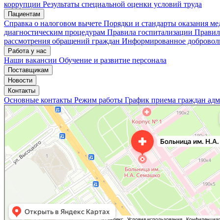
коррупции
Результаты специальной оценки условий труда
Пациентам
Мои записи
Подтвердить запись
Отмена
Справка о налоговом вычете
Порядки и стандарты оказания м
диагностическим процедурам
Правила госпитализации
Правил
рассмотрения обращений граждан
Информированное доброволь
Работа у нас
Наши вакансии
Обучение и развитие персонала
Поставщикам
Новости
Контакты
Основные контакты
Режим работы
График приема граждан ад
«Нижегородская областная клиническая больница имени Н.А. Семашко»
Отделение больницы, госпиталя в Нижнем Новгороде
Больница для взрослых в Нижнем Новгороде