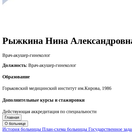
Рыжкина Нина Александровн
Врач-акушер-гинеколог
Должность
: Врач-акушер-гинеколог
Образование
Горьковский медицинский институт им.Кирова, 1986
Дополнительные курсы и стажировки
Действующая аккредитация по специальности
Главная
Запись на приём
Запись подтверждена
О больнице
История больницы
План-схема больницы
Государственное зад