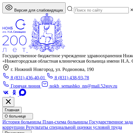
Версия для слабовидящих
Государственное бюджетное учреждение здравоохранения Ниж
«Нижегородская областная клиническая больница имени Н.А.
г. Нижний Новгород, ул. Родионова, 190
8 (831) 436-40-01
8 (831) 438-93-78
Горячая линия
nokb_semashko_nn@mail.52gov.ru
Главная
О больнице
История больницы
План-схема больницы
Государственное зад
коррупции
Результаты специальной оценки условий труда