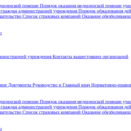
медицинской помощи
Порядок оказания медицинской помощи уч
 граждан администрацией учреждения
Порядок обжалования де
шательство
Список страховых компаний
Оказание обезболиваю
о
министрацией учреждения
Контакты вышестоящих организаций
ание
Документы
Руководство и Главный врач
Нормативно-правов
едицинской помощи
Порядок оказания медицинской помощи уч
 граждан администрацией учреждения
Порядок обжалования де
шательство
Список страховых компаний
Оказание обезболивающ
о