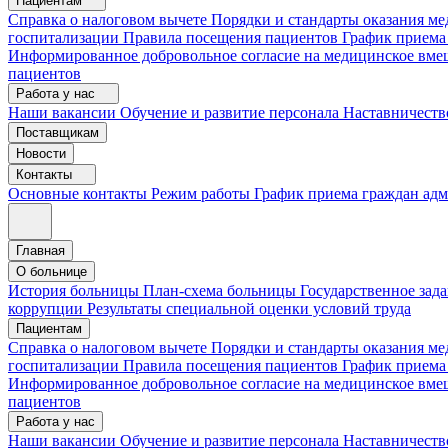
Пациентам
Справка о налоговом вычете
Порядки и стандарты оказания 
госпитализации
Правила посещения пациентов
График приема
Информированное добровольное согласие на медицинское вме
пациентов
Работа у нас
Наши вакансии
Обучение и развитие персонала
Наставничеств
Поставщикам
Новости
Контакты
Основные контакты
Режим работы
График приема граждан ад
Главная
О больнице
История больницы
План-схема больницы
Государственное зад
коррупции
Результаты специальной оценки условий труда
Пациентам
Справка о налоговом вычете
Порядки и стандарты оказания м
госпитализации
Правила посещения пациентов
График приема
Информированное добровольное согласие на медицинское вме
пациентов
Работа у нас
Наши вакансии
Обучение и развитие персонала
Наставничеств