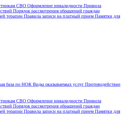
астникам СВО
Оформление инвалидности
Привила
йствий
Порядок рассмотрения обращений граждан
щей терапии
Правила записи на платный прием
Памятки для
ая база по НОК
Виды оказываемых услуг
Противодействие
астникам СВО
Оформление инвалидности
Привила
йствий
Порядок рассмотрения обращений граждан
ей терапии
Правила записи на платный прием
Памятки для