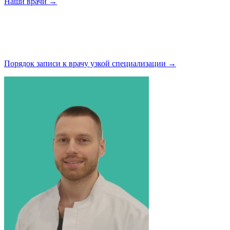
Наши
врачи →
Порядок записи к врачу узкой
специализации →