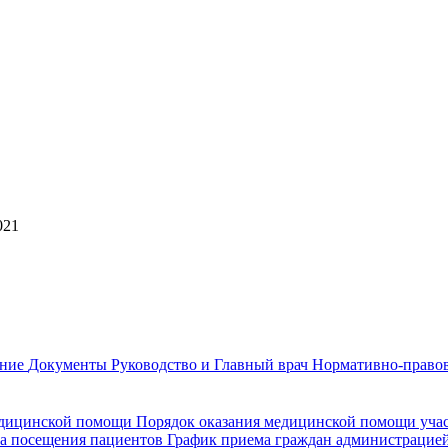
021
ание
Документы
Руководство и Главный врач
Нормативно-правов
едицинской помощи
Порядок оказания медицинской помощи уч
а посещения пациентов
График приема граждан администрацие