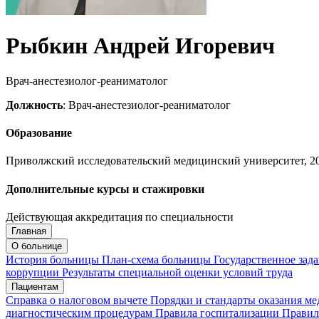
Рыбкин Андрей Игоревич
Врач-анестезиолог-реаниматолог
Должность
: Врач-анестезиолог-реаниматолог
Образование
Приволжский исследовательский медицинский университет, 2
Дополнительные курсы и стажировки
Действующая аккредитация по специальности
Главная
Запись на приём
Запись подтверждена
О больнице
История больницы
План-схема больницы
Государственное зад
коррупции
Результаты специальной оценки условий труда
Пациентам
Мои записи
Подтвердить запись
Отмена
Справка о налоговом вычете
Порядки и стандарты оказания м
диагностическим процедурам
Правила госпитализации
Правил