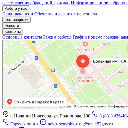
рассмотрения обращений граждан
Информированное доброволь
Работа у нас
Наши вакансии
Обучение и развитие персонала
Поставщикам
Новости
Контакты
Основные контакты
Режим работы
График приема граждан ад
«Нижегородская областная клиническая больница имени Н.А. Семашко»
Отделение больницы, госпиталя в Нижнем Новгороде
Больница для взрослых в Нижнем Новгороде
г. Нижний Новгород, ул. Родионова, 190
8 (831) 436-40
Горячая линия
nokb_semashko_nn@mail.52gov.ru