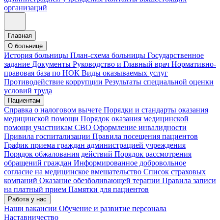
организаций
Главная
О больнице
История больницы
План-схема больницы
Государственное
задание
Документы
Руководство и Главный врач
Нормативно-
правовая база по НОК
Виды оказываемых услуг
Противодействие коррупции
Результаты специальной оценки
условий труда
Пациентам
Справка о налоговом вычете
Порядки и стандарты оказания
медицинской помощи
Порядок оказания медицинской
помощи участникам СВО
Оформление инвалидности
Привила госпитализации
Правила посещения пациентов
График приема граждан администрацией учреждения
Порядок обжалования действий
Порядок рассмотрения
обращений граждан
Информированное добровольное
согласие на медицинское вмешательство
Список страховых
компаний
Оказание обезболивающей терапии
Правила записи
на платный прием
Памятки для пациентов
Работа у нас
Наши вакансии
Обучение и развитие персонала
Наставничество