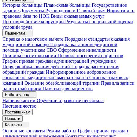
История больницы
План-схема больницы
Государственное
задание
Документы
Руководство и Главный врач
Нормативно-
правовая база по НОК
Виды оказываемых услуг
Противодействие коррупции
Результаты специальной оценки
условий труда
Пациентам
Справка о налоговом вычете
Порядки и стандарты оказания
медицинской помощи
Порядок оказания медицинской
помощи участникам СВО
Оформление инвалидности
Привила госпитализации
Правила посещения пациентов
График приема граждан администрацией учреждения
Порядок обжалования действий
Порядок рассмотрения
обращений граждан
Информированное добровольное
согласие на медицинское вмешательство
Список страховых
компаний
Оказание обезболивающей терапии
Правила записи
на платный прием
Памятки для пациентов
Работа у нас
Наши вакансии
Обучение и развитие персонала
Наставничество
Поставщикам
Новости
Контакты
Основные контакты
Режим работы
График приема граждан
администрацией учреждения
Контакты вышестоящих