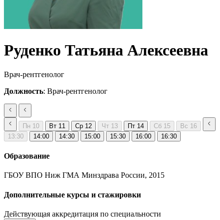
Руденко Татьяна Алексеевна
Врач-рентгенолог
Должность
: Врач-рентгенолог
Пн
10
Вт
11
Ср
12
Чт
13
Пт
14
Сб
15
Вс
16
13:30
14:00
14:30
15:00
15:30
16:00
16:30
Образование
ГБОУ ВПО Ниж ГМА Минздрава России, 2015
Дополнительные курсы и стажировки
Действующая аккредитация по специальности