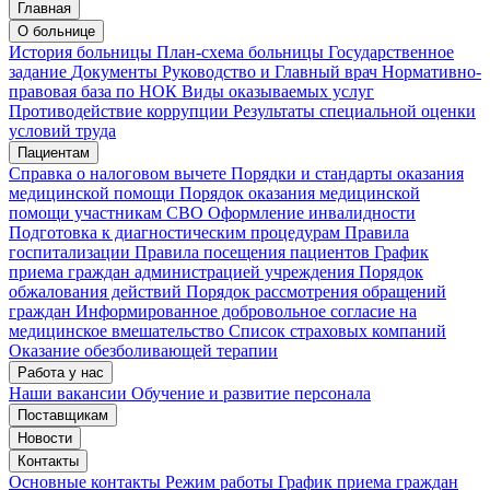
Главная
Запись на приём
Запись подтверждена
О больнице
История больницы
План-схема больницы
Государственное
задание
Документы
Руководство и Главный врач
Нормативно-
правовая база по НОК
Виды оказываемых услуг
Мои записи
Подтвердить запись
Отмена
Противодействие коррупции
Результаты специальной оценки
условий труда
Пациентам
Справка о налоговом вычете
Порядки и стандарты оказания
медицинской помощи
Порядок оказания медицинской
помощи участникам СВО
Оформление инвалидности
Подготовка к диагностическим процедурам
Правила
госпитализации
Правила посещения пациентов
График
приема граждан администрацией учреждения
Порядок
обжалования действий
Порядок рассмотрения обращений
граждан
Информированное добровольное согласие на
медицинское вмешательство
Список страховых компаний
Оказание обезболивающей терапии
Работа у нас
Наши вакансии
Обучение и развитие персонала
Поставщикам
Новости
Контакты
Основные контакты
Режим работы
График приема граждан