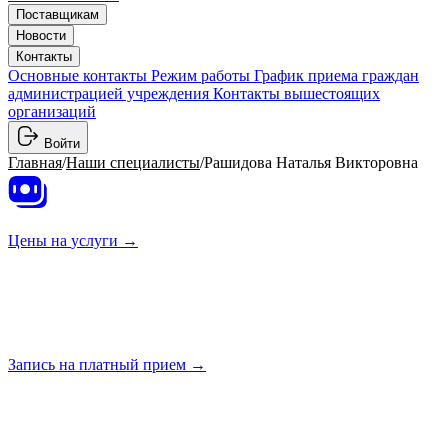
Поставщикам
Новости
Контакты
Основные контакты
Режим работы
График приема граждан
администрацией учреждения
Контакты вышестоящих
организаций
Войти
Главная
/
Наши специалисты
/
Рашидова Наталья Викторовна
Цены на
услуги →
Запись на платный
прием →