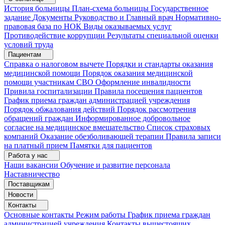
История больницы
План-схема больницы
Государственное
задание
Документы
Руководство и Главный врач
Нормативно-
правовая база по НОК
Виды оказываемых услуг
Противодействие коррупции
Результаты специальной оценки
условий труда
Пациентам
Справка о налоговом вычете
Порядки и стандарты оказания
медицинской помощи
Порядок оказания медицинской
помощи участникам СВО
Оформление инвалидности
Привила госпитализации
Правила посещения пациентов
График приема граждан администрацией учреждения
Порядок обжалования действий
Порядок рассмотрения
обращений граждан
Информированное добровольное
согласие на медицинское вмешательство
Список страховых
компаний
Оказание обезболивающей терапии
Правила записи
на платный прием
Памятки для пациентов
Работа у нас
Наши вакансии
Обучение и развитие персонала
Наставничество
Поставщикам
Новости
Контакты
Основные контакты
Режим работы
График приема граждан
администрацией учреждения
Контакты вышестоящих