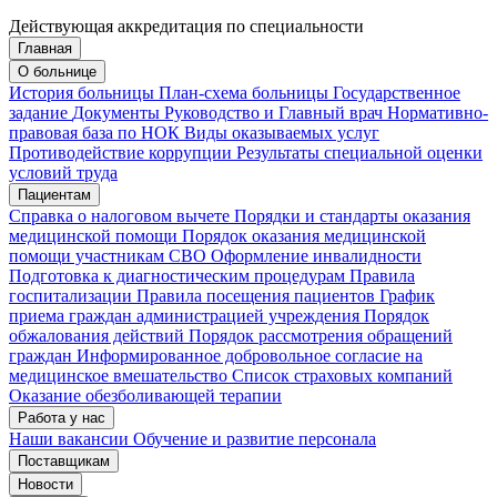
Действующая аккредитация по специальности
Главная
Запись на приём
Запись подтверждена
О больнице
История больницы
План-схема больницы
Государственное
задание
Документы
Руководство и Главный врач
Нормативно-
правовая база по НОК
Виды оказываемых услуг
Мои записи
Подтвердить запись
Отмена
Противодействие коррупции
Результаты специальной оценки
условий труда
Пациентам
Справка о налоговом вычете
Порядки и стандарты оказания
медицинской помощи
Порядок оказания медицинской
помощи участникам СВО
Оформление инвалидности
Подготовка к диагностическим процедурам
Правила
госпитализации
Правила посещения пациентов
График
приема граждан администрацией учреждения
Порядок
обжалования действий
Порядок рассмотрения обращений
граждан
Информированное добровольное согласие на
медицинское вмешательство
Список страховых компаний
Оказание обезболивающей терапии
Работа у нас
Наши вакансии
Обучение и развитие персонала
Поставщикам
Новости