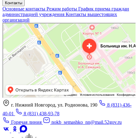
Контакты
Основные контакты
Режим работы
График приема граждан
администрацией учреждения
Контакты вышестоящих
организаций
«Нижегородская областная клиническая больница имени Н.А. Семашко»
Отделение больницы, госпиталя в Нижнем Новгороде
Больница для взрослых в Нижнем Новгороде
г. Нижний Новгород, ул. Родионова, 190
8 (831) 436-
40-01
8 (831) 438-93-78
Горячая линия
nokb_semashko_nn@mail.52gov.ru