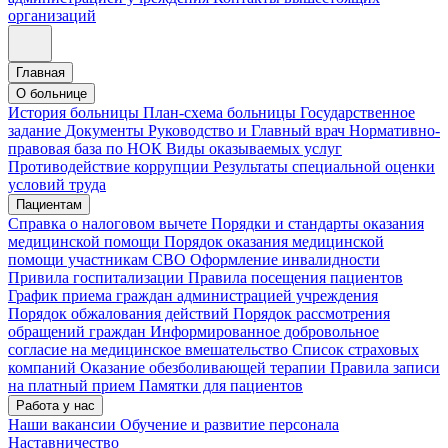
организаций
Главная
О больнице
История больницы
План-схема больницы
Государственное
задание
Документы
Руководство и Главный врач
Нормативно-
правовая база по НОК
Виды оказываемых услуг
Противодействие коррупции
Результаты специальной оценки
условий труда
Пациентам
Справка о налоговом вычете
Порядки и стандарты оказания
медицинской помощи
Порядок оказания медицинской
помощи участникам СВО
Оформление инвалидности
Привила госпитализации
Правила посещения пациентов
График приема граждан администрацией учреждения
Порядок обжалования действий
Порядок рассмотрения
обращений граждан
Информированное добровольное
согласие на медицинское вмешательство
Список страховых
компаний
Оказание обезболивающей терапии
Правила записи
на платный прием
Памятки для пациентов
Работа у нас
Наши вакансии
Обучение и развитие персонала
Наставничество