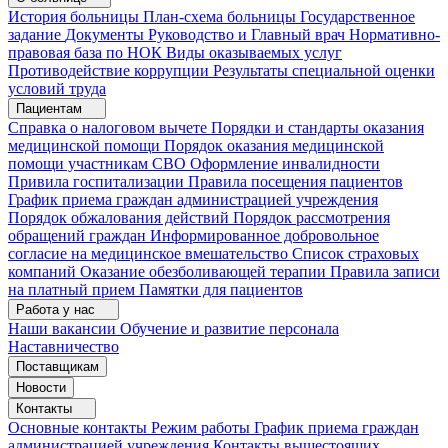
История больницы
План-схема больницы
Государственное
задание
Документы
Руководство и Главный врач
Нормативно-
правовая база по НОК
Виды оказываемых услуг
Противодействие коррупции
Результаты специальной оценки
условий труда
Пациентам
Справка о налоговом вычете
Порядки и стандарты оказания
медицинской помощи
Порядок оказания медицинской
помощи участникам СВО
Оформление инвалидности
Привила госпитализации
Правила посещения пациентов
График приема граждан администрацией учреждения
Порядок обжалования действий
Порядок рассмотрения
обращений граждан
Информированное добровольное
согласие на медицинское вмешательство
Список страховых
компаний
Оказание обезболивающей терапии
Правила записи
на платный прием
Памятки для пациентов
Работа у нас
Наши вакансии
Обучение и развитие персонала
Наставничество
Поставщикам
Новости
Контакты
Основные контакты
Режим работы
График приема граждан
администрацией учреждения
Контакты вышестоящих