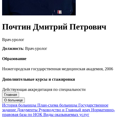
Почтин Дмитрий Петрович
Врач-уролог
Должность
: Врач-уролог
Образование
Нижегородская государственная медицинская академия, 2006
Дополнительные курсы и стажировки
Действующая аккредитация по специальности
Главная
Запись на приём
Запись подтверждена
О больнице
История больницы
План-схема больницы
Государственное
задание
Документы
Руководство и Главный врач
Нормативно-
правовая база по НОК
Виды оказываемых услуг