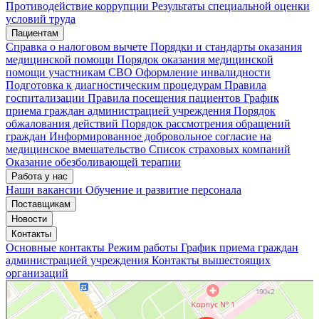
Мои записи
Подтвердить запись
Отмена
Противодействие коррупции
Результаты специальной оценки
условий труда
Пациентам
Справка о налоговом вычете
Порядки и стандарты оказания
медицинской помощи
Порядок оказания медицинской
помощи участникам СВО
Оформление инвалидности
Подготовка к диагностическим процедурам
Правила
госпитализации
Правила посещения пациентов
График
приема граждан администрацией учреждения
Порядок
обжалования действий
Порядок рассмотрения обращений
граждан
Информированное добровольное согласие на
медицинское вмешательство
Список страховых компаний
Оказание обезболивающей терапии
Работа у нас
Наши вакансии
Обучение и развитие персонала
Поставщикам
Новости
Контакты
Основные контакты
Режим работы
График приема граждан
администрацией учреждения
Контакты вышестоящих
организаций
«Нижегородская областная клиническая больница имени Н.А. Семашко»
Отделение больницы, госпиталя в Нижнем Новгороде
Больница для взрослых в Нижнем Новгороде