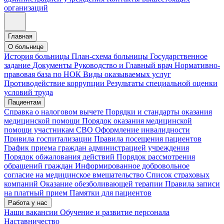
организаций
Главная
О больнице
История больницы
План-схема больницы
Государственное
задание
Документы
Руководство и Главный врач
Нормативно-
правовая база по НОК
Виды оказываемых услуг
Противодействие коррупции
Результаты специальной оценки
условий труда
Пациентам
Справка о налоговом вычете
Порядки и стандарты оказания
медицинской помощи
Порядок оказания медицинской
помощи участникам СВО
Оформление инвалидности
Привила госпитализации
Правила посещения пациентов
График приема граждан администрацией учреждения
Порядок обжалования действий
Порядок рассмотрения
обращений граждан
Информированное добровольное
согласие на медицинское вмешательство
Список страховых
компаний
Оказание обезболивающей терапии
Правила записи
на платный прием
Памятки для пациентов
Работа у нас
Наши вакансии
Обучение и развитие персонала
Наставничество