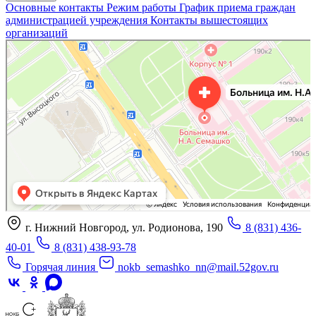
Основные контакты
Режим работы
График приема граждан
администрацией учреждения
Контакты вышестоящих
организаций
«Нижегородская областная клиническая больница имени Н.А. Семашко»
Отделение больницы, госпиталя в Нижнем Новгороде
Больница для взрослых в Нижнем Новгороде
г. Нижний Новгород, ул. Родионова, 190
8 (831) 436-
40-01
8 (831) 438-93-78
Горячая линия
nokb_semashko_nn@mail.52gov.ru