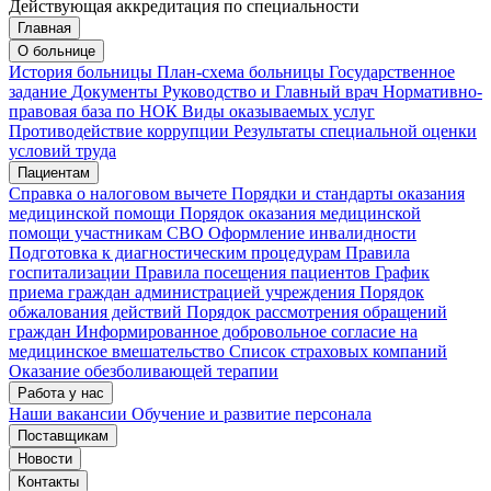
Действующая аккредитация по специальности
Главная
Запись на приём
Запись подтверждена
О больнице
История больницы
План-схема больницы
Государственное
задание
Документы
Руководство и Главный врач
Нормативно-
правовая база по НОК
Виды оказываемых услуг
Мои записи
Подтвердить запись
Отмена
Противодействие коррупции
Результаты специальной оценки
условий труда
Пациентам
Справка о налоговом вычете
Порядки и стандарты оказания
медицинской помощи
Порядок оказания медицинской
помощи участникам СВО
Оформление инвалидности
Подготовка к диагностическим процедурам
Правила
госпитализации
Правила посещения пациентов
График
приема граждан администрацией учреждения
Порядок
обжалования действий
Порядок рассмотрения обращений
граждан
Информированное добровольное согласие на
медицинское вмешательство
Список страховых компаний
Оказание обезболивающей терапии
Работа у нас
Наши вакансии
Обучение и развитие персонала
Поставщикам
Новости
Контакты