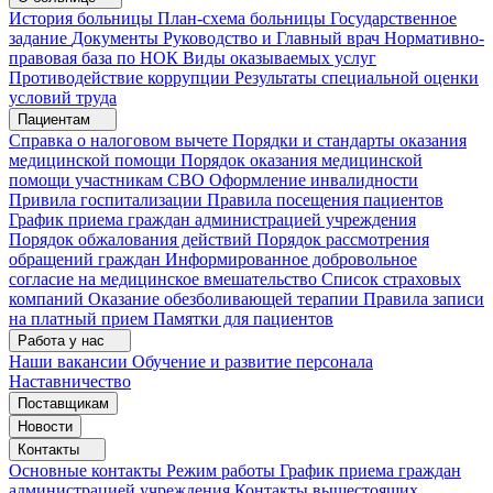
История больницы
План-схема больницы
Государственное
задание
Документы
Руководство и Главный врач
Нормативно-
правовая база по НОК
Виды оказываемых услуг
Противодействие коррупции
Результаты специальной оценки
условий труда
Пациентам
Справка о налоговом вычете
Порядки и стандарты оказания
медицинской помощи
Порядок оказания медицинской
помощи участникам СВО
Оформление инвалидности
Привила госпитализации
Правила посещения пациентов
График приема граждан администрацией учреждения
Порядок обжалования действий
Порядок рассмотрения
обращений граждан
Информированное добровольное
согласие на медицинское вмешательство
Список страховых
компаний
Оказание обезболивающей терапии
Правила записи
на платный прием
Памятки для пациентов
Работа у нас
Наши вакансии
Обучение и развитие персонала
Наставничество
Поставщикам
Новости
Контакты
Основные контакты
Режим работы
График приема граждан
администрацией учреждения
Контакты вышестоящих