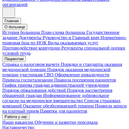
организаций
Главная
О больнице
История больницы
План-схема больницы
Государственное
задание
Документы
Руководство и Главный врач
Нормативно-
правовая база по НОК
Виды оказываемых услуг
Противодействие коррупции
Результаты специальной оценки
условий труда
Пациентам
Справка о налоговом вычете
Порядки и стандарты оказания
медицинской помощи
Порядок оказания медицинской
помощи участникам СВО
Оформление инвалидности
Привила госпитализации
Правила посещения пациентов
График приема граждан администрацией учреждения
Порядок обжалования действий
Порядок рассмотрения
обращений граждан
Информированное добровольное
согласие на медицинское вмешательство
Список страховых
компаний
Оказание обезболивающей терапии
Правила записи
на платный прием
Памятки для пациентов
Работа у нас
Наши вакансии
Обучение и развитие персонала
Наставничество