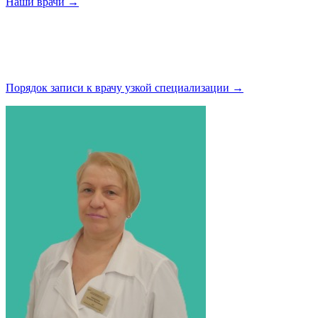
Наши
врачи →
Порядок записи к врачу узкой
специализации →