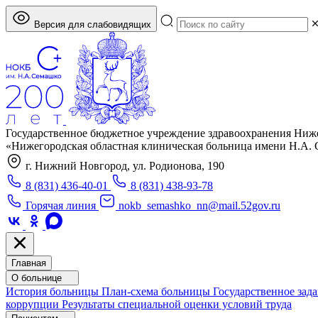
Версия для слабовидящих
Государственное бюджетное учреждение здравоохранения Ниж
«Нижегородская областная клиническая больница имени Н.А.
г. Нижний Новгород, ул. Родионова, 190
8 (831) 436-40-01
8 (831) 438-93-78
Горячая линия
nokb_semashko_nn@mail.52gov.ru
Главная
О больнице
История больницы
План-схема больницы
Государственное зад
коррупции
Результаты специальной оценки условий труда