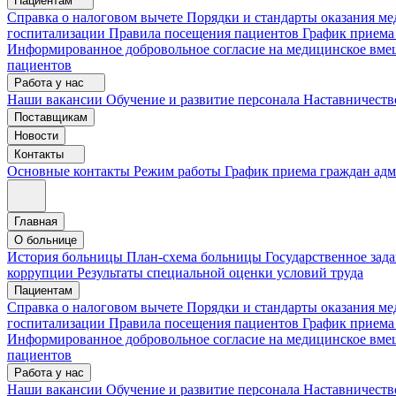
Пациентам
Справка о налоговом вычете
Порядки и стандарты оказания 
госпитализации
Правила посещения пациентов
График приема
Информированное добровольное согласие на медицинское вме
пациентов
Работа у нас
Наши вакансии
Обучение и развитие персонала
Наставничеств
Поставщикам
Новости
Контакты
Основные контакты
Режим работы
График приема граждан ад
Главная
О больнице
История больницы
План-схема больницы
Государственное зад
коррупции
Результаты специальной оценки условий труда
Пациентам
Справка о налоговом вычете
Порядки и стандарты оказания м
госпитализации
Правила посещения пациентов
График приема
Информированное добровольное согласие на медицинское вме
пациентов
Работа у нас
Наши вакансии
Обучение и развитие персонала
Наставничеств