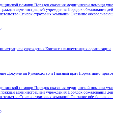
медицинской помощи
Порядок оказания медицинской помощи уч
 граждан администрацией учреждения
Порядок обжалования де
шательство
Список страховых компаний
Оказание обезболиваю
о
министрацией учреждения
Контакты вышестоящих организаций
ание
Документы
Руководство и Главный врач
Нормативно-правов
едицинской помощи
Порядок оказания медицинской помощи уч
 граждан администрацией учреждения
Порядок обжалования де
шательство
Список страховых компаний
Оказание обезболивающ
о