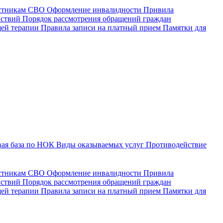
астникам СВО
Оформление инвалидности
Привила
йствий
Порядок рассмотрения обращений граждан
щей терапии
Правила записи на платный прием
Памятки для
ая база по НОК
Виды оказываемых услуг
Противодействие
астникам СВО
Оформление инвалидности
Привила
йствий
Порядок рассмотрения обращений граждан
ей терапии
Правила записи на платный прием
Памятки для