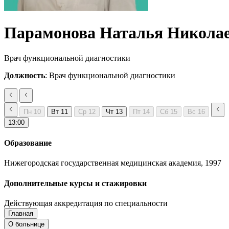
Парамонова Наталья Никола
Врач функциональной диагностики
Должность
: Врач функциональной диагностики
Пн
10
Вт
11
Ср
12
Чт
13
Пт
14
Сб
15
Вс
16
13:00
Образование
Нижегородская государственная медицинская академия, 1997
Дополнительные курсы и стажировки
Действующая аккредитация по специальности
Главная
Запись на приём
Запись подтверждена
О больнице