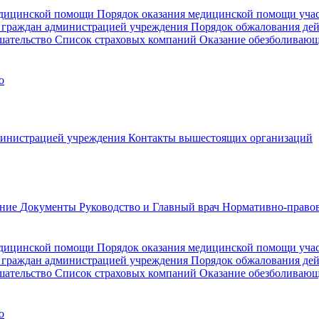
медицинской помощи
Порядок оказания медицинской помощи уч
 граждан администрацией учреждения
Порядок обжалования де
шательство
Список страховых компаний
Оказание обезболиваю
о
министрацией учреждения
Контакты вышестоящих организаций
ание
Документы
Руководство и Главный врач
Нормативно-правов
едицинской помощи
Порядок оказания медицинской помощи уч
 граждан администрацией учреждения
Порядок обжалования де
шательство
Список страховых компаний
Оказание обезболивающ
о