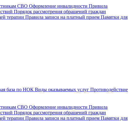
астникам СВО
Оформление инвалидности
Привила
йствий
Порядок рассмотрения обращений граждан
щей терапии
Правила записи на платный прием
Памятки для
ая база по НОК
Виды оказываемых услуг
Противодействие
астникам СВО
Оформление инвалидности
Привила
йствий
Порядок рассмотрения обращений граждан
ей терапии
Правила записи на платный прием
Памятки для