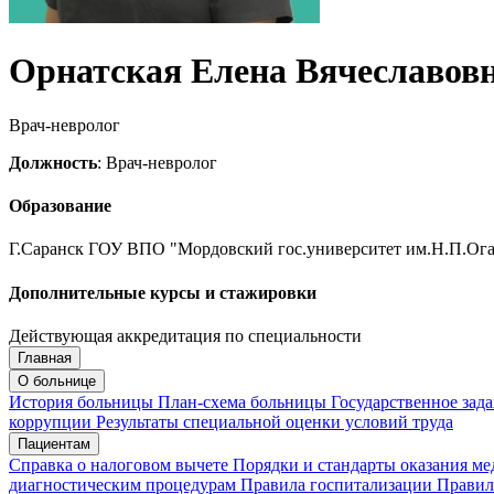
Орнатская Елена Вячеславов
Врач-невролог
Должность
: Врач-невролог
Образование
Г.Саранск ГОУ ВПО "Мордовский гос.университет им.Н.П.Ога
Дополнительные курсы и стажировки
Действующая аккредитация по специальности
Главная
Запись на приём
Запись подтверждена
О больнице
История больницы
План-схема больницы
Государственное зад
коррупции
Результаты специальной оценки условий труда
Пациентам
Мои записи
Подтвердить запись
Отмена
Справка о налоговом вычете
Порядки и стандарты оказания м
диагностическим процедурам
Правила госпитализации
Правил