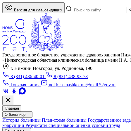
Версия для слабовидящих
Государственное бюджетное учреждение здравоохранения Ниж
«Нижегородская областная клиническая больница имени Н.А.
г. Нижний Новгород, ул. Родионова, 190
8 (831) 436-40-01
8 (831) 438-93-78
Горячая линия
nokb_semashko_nn@mail.52gov.ru
Главная
О больнице
История больницы
План-схема больницы
Государственное зад
коррупции
Результаты специальной оценки условий труда