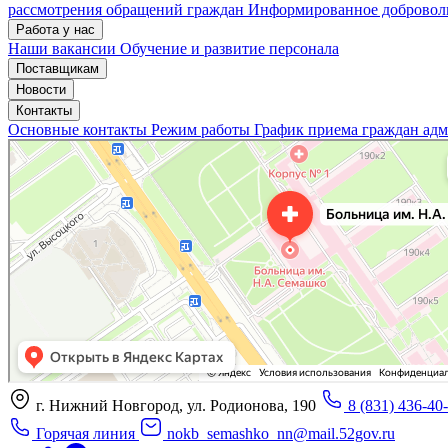
рассмотрения обращений граждан
Информированное доброволь
Работа у нас
Наши вакансии
Обучение и развитие персонала
Поставщикам
Новости
Контакты
Основные контакты
Режим работы
График приема граждан ад
«Нижегородская областная клиническая больница имени Н.А. Семашко»
Отделение больницы, госпиталя в Нижнем Новгороде
Больница для взрослых в Нижнем Новгороде
г. Нижний Новгород, ул. Родионова, 190
8 (831) 436-40
Горячая линия
nokb_semashko_nn@mail.52gov.ru