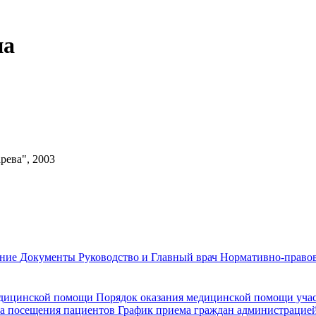
на
рева", 2003
ание
Документы
Руководство и Главный врач
Нормативно-правов
едицинской помощи
Порядок оказания медицинской помощи уч
а посещения пациентов
График приема граждан администрацие