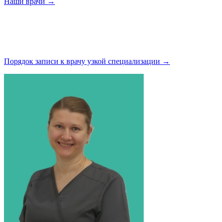
Наши
врачи →
Порядок записи к врачу узкой
специализации →