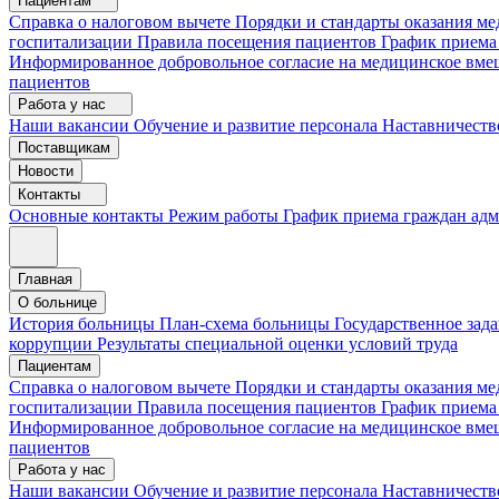
Пациентам
Справка о налоговом вычете
Порядки и стандарты оказания 
госпитализации
Правила посещения пациентов
График приема
Информированное добровольное согласие на медицинское вме
пациентов
Работа у нас
Наши вакансии
Обучение и развитие персонала
Наставничеств
Поставщикам
Новости
Контакты
Основные контакты
Режим работы
График приема граждан ад
Главная
О больнице
История больницы
План-схема больницы
Государственное зад
коррупции
Результаты специальной оценки условий труда
Пациентам
Справка о налоговом вычете
Порядки и стандарты оказания м
госпитализации
Правила посещения пациентов
График приема
Информированное добровольное согласие на медицинское вме
пациентов
Работа у нас
Наши вакансии
Обучение и развитие персонала
Наставничеств