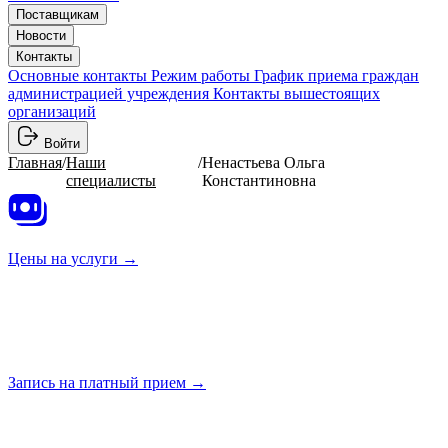
Поставщикам
Новости
Контакты
Основные контакты
Режим работы
График приема граждан
администрацией учреждения
Контакты вышестоящих
организаций
Войти
Главная
/
Наши
/
Ненастьева Ольга
специалисты
Константиновна
Цены на
услуги →
Запись на платный
прием →