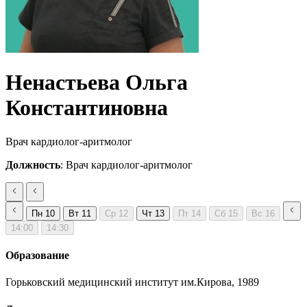
Ненастьева Ольга
Константиновна
Врач кардиолог-аритмолог
Должность
: Врач кардиолог-аритмолог
Пн
10
Вт
11
Ср
12
Чт
13
Пт
14
Сб
15
Вс
16
14:00
14:30
Образование
Горьковский медицинский институт им.Кирова, 1989