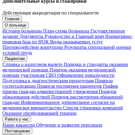
Дополнительные курсы и стажировки
Действующая аккредитация по специальности
Главная
Запись на приём
Запись подтверждена
О больнице
История больницы
План-схема больницы
Государственное
задание
Документы
Руководство и Главный врач
Нормативно-
правовая база по НОК
Виды оказываемых услуг
Мои записи
Подтвердить запись
Отмена
Противодействие коррупции
Результаты специальной оценки
условий труда
Пациентам
Справка о налоговом вычете
Порядки и стандарты оказания
медицинской помощи
Порядок оказания медицинской
помощи участникам СВО
Оформление инвалидности
Подготовка к диагностическим процедурам
Правила
госпитализации
Правила посещения пациентов
График
приема граждан администрацией учреждения
Порядок
обжалования действий
Порядок рассмотрения обращений
граждан
Информированное добровольное согласие на
медицинское вмешательство
Список страховых компаний
Оказание обезболивающей терапии
Работа у нас
Наши вакансии
Обучение и развитие персонала
Поставщикам