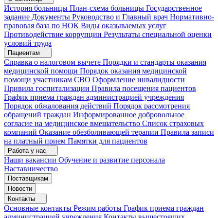
История больницы
План-схема больницы
Государственное
задание
Документы
Руководство и Главный врач
Нормативно-
правовая база по НОК
Виды оказываемых услуг
Противодействие коррупции
Результаты специальной оценки
условий труда
Пациентам
Справка о налоговом вычете
Порядки и стандарты оказания
медицинской помощи
Порядок оказания медицинской
помощи участникам СВО
Оформление инвалидности
Привила госпитализации
Правила посещения пациентов
График приема граждан администрацией учреждения
Порядок обжалования действий
Порядок рассмотрения
обращений граждан
Информированное добровольное
согласие на медицинское вмешательство
Список страховых
компаний
Оказание обезболивающей терапии
Правила записи
на платный прием
Памятки для пациентов
Работа у нас
Наши вакансии
Обучение и развитие персонала
Наставничество
Поставщикам
Новости
Контакты
Основные контакты
Режим работы
График приема граждан
администрацией учреждения
Контакты вышестоящих