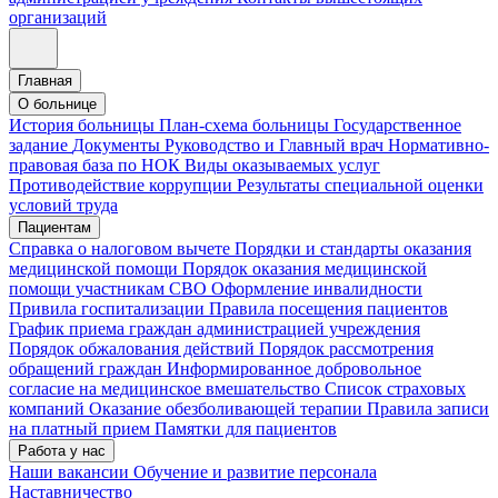
организаций
Главная
О больнице
История больницы
План-схема больницы
Государственное
задание
Документы
Руководство и Главный врач
Нормативно-
правовая база по НОК
Виды оказываемых услуг
Противодействие коррупции
Результаты специальной оценки
условий труда
Пациентам
Справка о налоговом вычете
Порядки и стандарты оказания
медицинской помощи
Порядок оказания медицинской
помощи участникам СВО
Оформление инвалидности
Привила госпитализации
Правила посещения пациентов
График приема граждан администрацией учреждения
Порядок обжалования действий
Порядок рассмотрения
обращений граждан
Информированное добровольное
согласие на медицинское вмешательство
Список страховых
компаний
Оказание обезболивающей терапии
Правила записи
на платный прием
Памятки для пациентов
Работа у нас
Наши вакансии
Обучение и развитие персонала
Наставничество