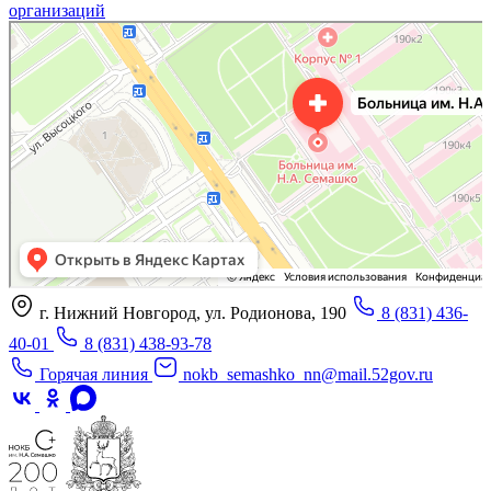
организаций
«Нижегородская областная клиническая больница имени Н.А. Семашко»
Отделение больницы, госпиталя в Нижнем Новгороде
Больница для взрослых в Нижнем Новгороде
г. Нижний Новгород, ул. Родионова, 190
8 (831) 436-
40-01
8 (831) 438-93-78
Горячая линия
nokb_semashko_nn@mail.52gov.ru