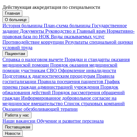
Действующая аккредитация по специальности
Главная
Запись на приём
Запись подтверждена
О больнице
История больницы
План-схема больницы
Государственное
задание
Документы
Руководство и Главный врач
Нормативно-
правовая база по НОК
Виды оказываемых услуг
Мои записи
Подтвердить запись
Отмена
Противодействие коррупции
Результаты специальной оценки
условий труда
Пациентам
Справка о налоговом вычете
Порядки и стандарты оказания
медицинской помощи
Порядок оказания медицинской
помощи участникам СВО
Оформление инвалидности
Подготовка к диагностическим процедурам
Правила
госпитализации
Правила посещения пациентов
График
приема граждан администрацией учреждения
Порядок
обжалования действий
Порядок рассмотрения обращений
граждан
Информированное добровольное согласие на
медицинское вмешательство
Список страховых компаний
Оказание обезболивающей терапии
Работа у нас
Наши вакансии
Обучение и развитие персонала
Поставщикам
Новости