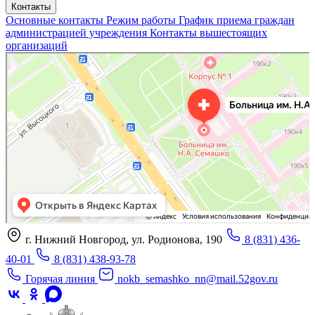
Контакты
Основные контакты
Режим работы
График приема граждан
администрацией учреждения
Контакты вышестоящих
организаций
«Нижегородская областная клиническая больница имени Н.А. Семашко»
Отделение больницы, госпиталя в Нижнем Новгороде
Больница для взрослых в Нижнем Новгороде
г. Нижний Новгород, ул. Родионова, 190
8 (831) 436-
40-01
8 (831) 438-93-78
Горячая линия
nokb_semashko_nn@mail.52gov.ru