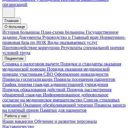
организаций
Главная
О больнице
История больницы
План-схема больницы
Государственное
задание
Документы
Руководство и Главный врач
Нормативно-
правовая база по НОК
Виды оказываемых услуг
Противодействие коррупции
Результаты специальной оценки
условий труда
Пациентам
Справка о налоговом вычете
Порядки и стандарты оказания
медицинской помощи
Порядок оказания медицинской
помощи участникам СВО
Оформление инвалидности
Привила госпитализации
Правила посещения пациентов
График приема граждан администрацией учреждения
Порядок обжалования действий
Порядок рассмотрения
обращений граждан
Информированное добровольное
согласие на медицинское вмешательство
Список страховых
компаний
Оказание обезболивающей терапии
Правила записи
на платный прием
Памятки для пациентов
Работа у нас
Наши вакансии
Обучение и развитие персонала
Наставничество