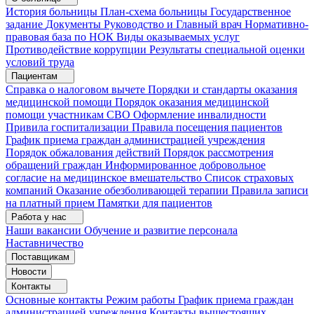
История больницы
План-схема больницы
Государственное
задание
Документы
Руководство и Главный врач
Нормативно-
правовая база по НОК
Виды оказываемых услуг
Противодействие коррупции
Результаты специальной оценки
условий труда
Пациентам
Справка о налоговом вычете
Порядки и стандарты оказания
медицинской помощи
Порядок оказания медицинской
помощи участникам СВО
Оформление инвалидности
Привила госпитализации
Правила посещения пациентов
График приема граждан администрацией учреждения
Порядок обжалования действий
Порядок рассмотрения
обращений граждан
Информированное добровольное
согласие на медицинское вмешательство
Список страховых
компаний
Оказание обезболивающей терапии
Правила записи
на платный прием
Памятки для пациентов
Работа у нас
Наши вакансии
Обучение и развитие персонала
Наставничество
Поставщикам
Новости
Контакты
Основные контакты
Режим работы
График приема граждан
администрацией учреждения
Контакты вышестоящих