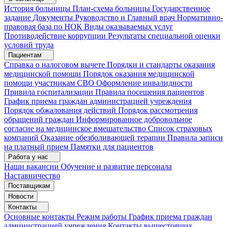
История больницы
План-схема больницы
Государственное
задание
Документы
Руководство и Главный врач
Нормативно-
правовая база по НОК
Виды оказываемых услуг
Противодействие коррупции
Результаты специальной оценки
условий труда
Пациентам
Справка о налоговом вычете
Порядки и стандарты оказания
медицинской помощи
Порядок оказания медицинской
помощи участникам СВО
Оформление инвалидности
Привила госпитализации
Правила посещения пациентов
График приема граждан администрацией учреждения
Порядок обжалования действий
Порядок рассмотрения
обращений граждан
Информированное добровольное
согласие на медицинское вмешательство
Список страховых
компаний
Оказание обезболивающей терапии
Правила записи
на платный прием
Памятки для пациентов
Работа у нас
Наши вакансии
Обучение и развитие персонала
Наставничество
Поставщикам
Новости
Контакты
Основные контакты
Режим работы
График приема граждан
администрацией учреждения
Контакты вышестоящих