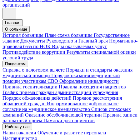
организаций
Главная
О больнице
История больницы
План-схема больницы
Государственное
задание
Документы
Руководство и Главный врач
Нормативно-
правовая база по НОК
Виды оказываемых услуг
Противодействие коррупции
Результаты специальной оценки
условий труда
Пациентам
Справка о налоговом вычете
Порядки и стандарты оказания
медицинской помощи
Порядок оказания медицинской
помощи участникам СВО
Оформление инвалидности
Привила госпитализации
Правила посещения пациентов
График приема граждан администрацией учреждения
Порядок обжалования действий
Порядок рассмотрения
обращений граждан
Информированное добровольное
согласие на медицинское вмешательство
Список страховых
компаний
Оказание обезболивающей терапии
Правила записи
на платный прием
Памятки для пациентов
Работа у нас
Наши вакансии
Обучение и развитие персонала
Наставничество