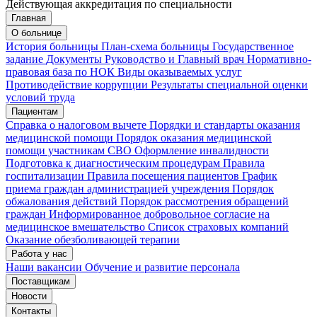
Действующая аккредитация по специальности
Главная
Запись на приём
Запись подтверждена
О больнице
История больницы
План-схема больницы
Государственное
задание
Документы
Руководство и Главный врач
Нормативно-
правовая база по НОК
Виды оказываемых услуг
Мои записи
Подтвердить запись
Отмена
Противодействие коррупции
Результаты специальной оценки
условий труда
Пациентам
Справка о налоговом вычете
Порядки и стандарты оказания
медицинской помощи
Порядок оказания медицинской
помощи участникам СВО
Оформление инвалидности
Подготовка к диагностическим процедурам
Правила
госпитализации
Правила посещения пациентов
График
приема граждан администрацией учреждения
Порядок
обжалования действий
Порядок рассмотрения обращений
граждан
Информированное добровольное согласие на
медицинское вмешательство
Список страховых компаний
Оказание обезболивающей терапии
Работа у нас
Наши вакансии
Обучение и развитие персонала
Поставщикам
Новости
Контакты