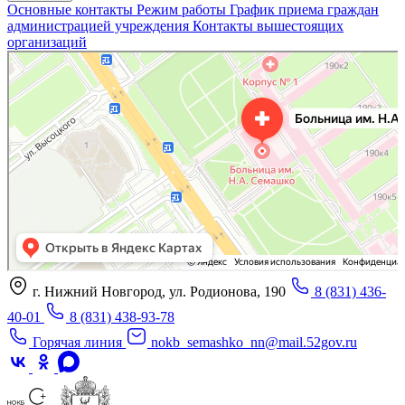
Основные контакты
Режим работы
График приема граждан
администрацией учреждения
Контакты вышестоящих
организаций
«Нижегородская областная клиническая больница имени Н.А. Семашко»
Отделение больницы, госпиталя в Нижнем Новгороде
Больница для взрослых в Нижнем Новгороде
г. Нижний Новгород, ул. Родионова, 190
8 (831) 436-
40-01
8 (831) 438-93-78
Горячая линия
nokb_semashko_nn@mail.52gov.ru