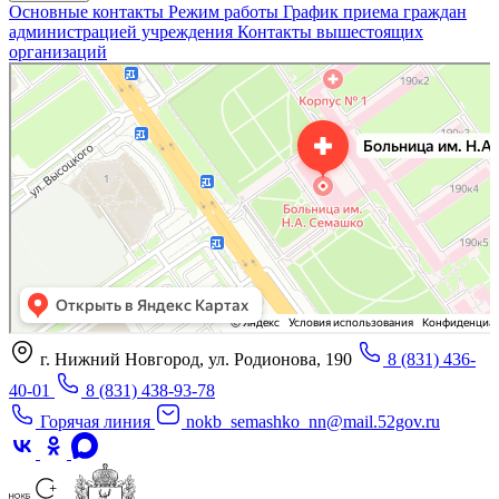
Основные контакты
Режим работы
График приема граждан
администрацией учреждения
Контакты вышестоящих
организаций
«Нижегородская областная клиническая больница имени Н.А. Семашко»
Отделение больницы, госпиталя в Нижнем Новгороде
Больница для взрослых в Нижнем Новгороде
г. Нижний Новгород, ул. Родионова, 190
8 (831) 436-
40-01
8 (831) 438-93-78
Горячая линия
nokb_semashko_nn@mail.52gov.ru