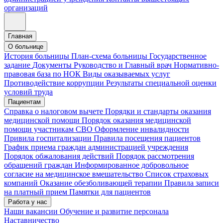
организаций
Главная
О больнице
История больницы
План-схема больницы
Государственное
задание
Документы
Руководство и Главный врач
Нормативно-
правовая база по НОК
Виды оказываемых услуг
Противодействие коррупции
Результаты специальной оценки
условий труда
Пациентам
Справка о налоговом вычете
Порядки и стандарты оказания
медицинской помощи
Порядок оказания медицинской
помощи участникам СВО
Оформление инвалидности
Привила госпитализации
Правила посещения пациентов
График приема граждан администрацией учреждения
Порядок обжалования действий
Порядок рассмотрения
обращений граждан
Информированное добровольное
согласие на медицинское вмешательство
Список страховых
компаний
Оказание обезболивающей терапии
Правила записи
на платный прием
Памятки для пациентов
Работа у нас
Наши вакансии
Обучение и развитие персонала
Наставничество