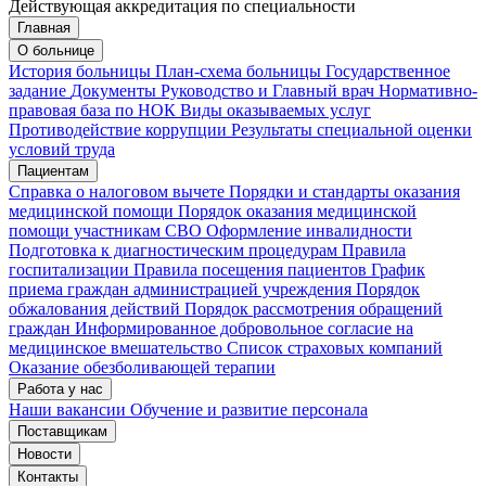
Действующая аккредитация по специальности
Главная
Запись на приём
Запись подтверждена
О больнице
История больницы
План-схема больницы
Государственное
задание
Документы
Руководство и Главный врач
Нормативно-
правовая база по НОК
Виды оказываемых услуг
Мои записи
Подтвердить запись
Отмена
Противодействие коррупции
Результаты специальной оценки
условий труда
Пациентам
Справка о налоговом вычете
Порядки и стандарты оказания
медицинской помощи
Порядок оказания медицинской
помощи участникам СВО
Оформление инвалидности
Подготовка к диагностическим процедурам
Правила
госпитализации
Правила посещения пациентов
График
приема граждан администрацией учреждения
Порядок
обжалования действий
Порядок рассмотрения обращений
граждан
Информированное добровольное согласие на
медицинское вмешательство
Список страховых компаний
Оказание обезболивающей терапии
Работа у нас
Наши вакансии
Обучение и развитие персонала
Поставщикам
Новости
Контакты