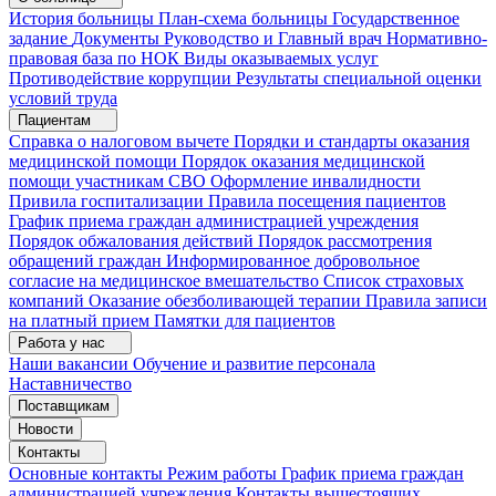
История больницы
План-схема больницы
Государственное
задание
Документы
Руководство и Главный врач
Нормативно-
правовая база по НОК
Виды оказываемых услуг
Противодействие коррупции
Результаты специальной оценки
условий труда
Пациентам
Справка о налоговом вычете
Порядки и стандарты оказания
медицинской помощи
Порядок оказания медицинской
помощи участникам СВО
Оформление инвалидности
Привила госпитализации
Правила посещения пациентов
График приема граждан администрацией учреждения
Порядок обжалования действий
Порядок рассмотрения
обращений граждан
Информированное добровольное
согласие на медицинское вмешательство
Список страховых
компаний
Оказание обезболивающей терапии
Правила записи
на платный прием
Памятки для пациентов
Работа у нас
Наши вакансии
Обучение и развитие персонала
Наставничество
Поставщикам
Новости
Контакты
Основные контакты
Режим работы
График приема граждан
администрацией учреждения
Контакты вышестоящих