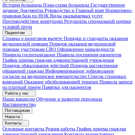
История больницы
План-схема больницы
Государственное
задание
Документы
Руководство и Главный врач
Нормативно-
правовая база по НОК
Виды оказываемых услуг
Противодействие коррупции
Результаты специальной оценки
условий труда
Пациентам
Справка о налоговом вычете
Порядки и стандарты оказания
медицинской помощи
Порядок оказания медицинской
помощи участникам СВО
Оформление инвалидности
Привила госпитализации
Правила посещения пациентов
График приема граждан администрацией учреждения
Порядок обжалования действий
Порядок рассмотрения
обращений граждан
Информированное добровольное
согласие на медицинское вмешательство
Список страховых
компаний
Оказание обезболивающей терапии
Правила записи
на платный прием
Памятки для пациентов
Работа у нас
Наши вакансии
Обучение и развитие персонала
Наставничество
Поставщикам
Новости
Контакты
Основные контакты
Режим работы
График приема граждан
администрацией учреждения
Контакты вышестоящих