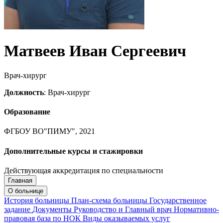
Матвеев Иван Сергеевич
Врач-хирург
Должность
: Врач-хирург
Образование
ФГБОУ ВО"ПИМУ", 2021
Дополнительные курсы и стажировки
Действующая аккредитация по специальности
Главная
Запись на приём
Запись подтверждена
О больнице
История больницы
План-схема больницы
Государственное
задание
Документы
Руководство и Главный врач
Нормативно-
правовая база по НОК
Виды оказываемых услуг