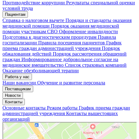
Мои записи
Подтвердить запись
Отмена
Противодействие коррупции
Результаты специальной оценки
условий труда
Пациентам
Справка о налоговом вычете
Порядки и стандарты оказания
медицинской помощи
Порядок оказания медицинской
помощи участникам СВО
Оформление инвалидности
Подготовка к диагностическим процедурам
Правила
госпитализации
Правила посещения пациентов
График
приема граждан администрацией учреждения
Порядок
обжалования действий
Порядок рассмотрения обращений
граждан
Информированное добровольное согласие на
медицинское вмешательство
Список страховых компаний
Оказание обезболивающей терапии
Работа у нас
Наши вакансии
Обучение и развитие персонала
Поставщикам
Новости
Контакты
Основные контакты
Режим работы
График приема граждан
администрацией учреждения
Контакты вышестоящих
организаций
«Нижегородская областная клиническая больница имени Н.А. Семашко»
Отделение больницы, госпиталя в Нижнем Новгороде
Больница для взрослых в Нижнем Новгороде