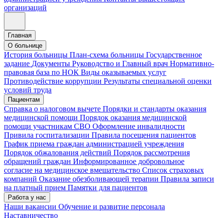
организаций
Главная
О больнице
История больницы
План-схема больницы
Государственное
задание
Документы
Руководство и Главный врач
Нормативно-
правовая база по НОК
Виды оказываемых услуг
Противодействие коррупции
Результаты специальной оценки
условий труда
Пациентам
Справка о налоговом вычете
Порядки и стандарты оказания
медицинской помощи
Порядок оказания медицинской
помощи участникам СВО
Оформление инвалидности
Привила госпитализации
Правила посещения пациентов
График приема граждан администрацией учреждения
Порядок обжалования действий
Порядок рассмотрения
обращений граждан
Информированное добровольное
согласие на медицинское вмешательство
Список страховых
компаний
Оказание обезболивающей терапии
Правила записи
на платный прием
Памятки для пациентов
Работа у нас
Наши вакансии
Обучение и развитие персонала
Наставничество