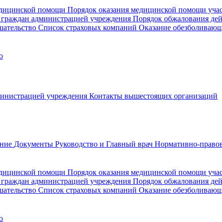
медицинской помощи
Порядок оказания медицинской помощи уч
 граждан администрацией учреждения
Порядок обжалования де
шательство
Список страховых компаний
Оказание обезболиваю
о
министрацией учреждения
Контакты вышестоящих организаций
ание
Документы
Руководство и Главный врач
Нормативно-правов
едицинской помощи
Порядок оказания медицинской помощи уч
 граждан администрацией учреждения
Порядок обжалования де
шательство
Список страховых компаний
Оказание обезболивающ
о