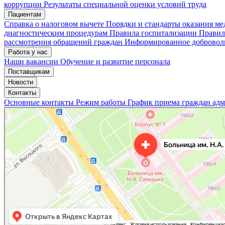
коррупции
Результаты специальной оценки условий труда
Пациентам
Мои записи
Подтвердить запись
Отмена
Справка о налоговом вычете
Порядки и стандарты оказания м
диагностическим процедурам
Правила госпитализации
Правил
рассмотрения обращений граждан
Информированное доброволь
Работа у нас
Наши вакансии
Обучение и развитие персонала
Поставщикам
Новости
Контакты
Основные контакты
Режим работы
График приема граждан ад
«Нижегородская областная клиническая больница имени Н.А. Семашко»
Отделение больницы, госпиталя в Нижнем Новгороде
Больница для взрослых в Нижнем Новгороде