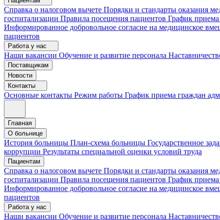
Пациентам
Справка о налоговом вычете
Порядки и стандарты оказания 
госпитализации
Правила посещения пациентов
График приема
Информированное добровольное согласие на медицинское вме
пациентов
Работа у нас
Наши вакансии
Обучение и развитие персонала
Наставничеств
Поставщикам
Новости
Контакты
Основные контакты
Режим работы
График приема граждан ад
Главная
О больнице
История больницы
План-схема больницы
Государственное зад
коррупции
Результаты специальной оценки условий труда
Пациентам
Справка о налоговом вычете
Порядки и стандарты оказания м
госпитализации
Правила посещения пациентов
График приема
Информированное добровольное согласие на медицинское вме
пациентов
Работа у нас
Наши вакансии
Обучение и развитие персонала
Наставничеств