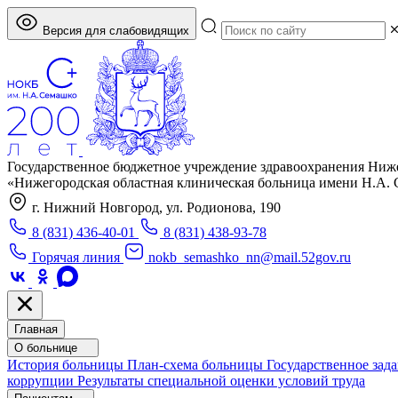
Версия для слабовидящих
Государственное бюджетное учреждение здравоохранения Ниж
«Нижегородская областная клиническая больница имени Н.А.
г. Нижний Новгород, ул. Родионова, 190
8 (831) 436-40-01
8 (831) 438-93-78
Горячая линия
nokb_semashko_nn@mail.52gov.ru
Главная
О больнице
История больницы
План-схема больницы
Государственное зад
коррупции
Результаты специальной оценки условий труда