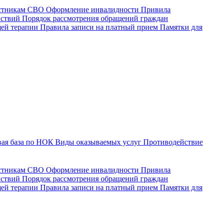
астникам СВО
Оформление инвалидности
Привила
йствий
Порядок рассмотрения обращений граждан
щей терапии
Правила записи на платный прием
Памятки для
ая база по НОК
Виды оказываемых услуг
Противодействие
астникам СВО
Оформление инвалидности
Привила
йствий
Порядок рассмотрения обращений граждан
ей терапии
Правила записи на платный прием
Памятки для