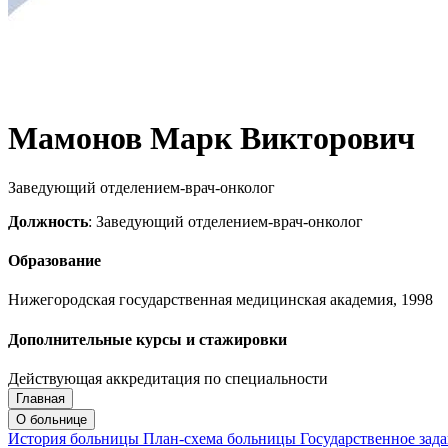
Мамонов Марк Викторович
Заведующий отделением-врач-онколог
Должность
: Заведующий отделением-врач-онколог
Образование
Нижегородская государственная медицинская академия, 1998
Дополнительные курсы и стажировки
Действующая аккредитация по специальности
Главная
Запись на приём
Запись подтверждена
О больнице
История больницы
План-схема больницы
Государственное зад