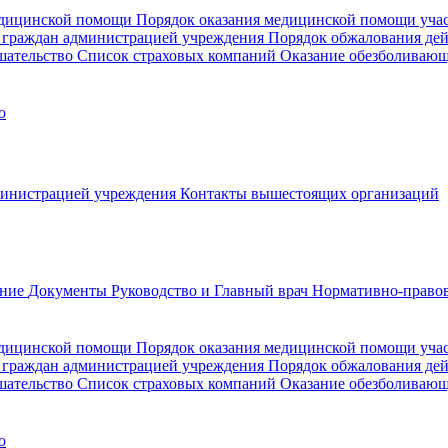
медицинской помощи
Порядок оказания медицинской помощи уч
 граждан администрацией учреждения
Порядок обжалования де
шательство
Список страховых компаний
Оказание обезболиваю
о
министрацией учреждения
Контакты вышестоящих организаций
ание
Документы
Руководство и Главный врач
Нормативно-правов
едицинской помощи
Порядок оказания медицинской помощи уч
 граждан администрацией учреждения
Порядок обжалования де
шательство
Список страховых компаний
Оказание обезболивающ
о