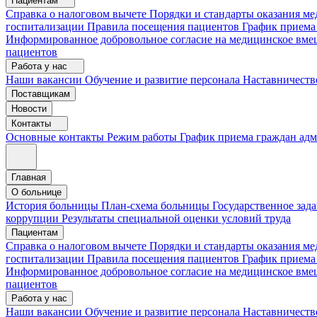
Пациентам
Справка о налоговом вычете
Порядки и стандарты оказания 
госпитализации
Правила посещения пациентов
График приема
Информированное добровольное согласие на медицинское вме
пациентов
Работа у нас
Наши вакансии
Обучение и развитие персонала
Наставничеств
Поставщикам
Новости
Контакты
Основные контакты
Режим работы
График приема граждан ад
Главная
О больнице
История больницы
План-схема больницы
Государственное зад
коррупции
Результаты специальной оценки условий труда
Пациентам
Справка о налоговом вычете
Порядки и стандарты оказания м
госпитализации
Правила посещения пациентов
График приема
Информированное добровольное согласие на медицинское вме
пациентов
Работа у нас
Наши вакансии
Обучение и развитие персонала
Наставничеств