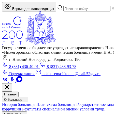
Версия для слабовидящих
Государственное бюджетное учреждение здравоохранения Ниж
«Нижегородская областная клиническая больница имени Н.А.
г. Нижний Новгород, ул. Родионова, 190
8 (831) 436-40-01
8 (831) 438-93-78
Горячая линия
nokb_semashko_nn@mail.52gov.ru
Главная
О больнице
История больницы
План-схема больницы
Государственное зад
коррупции
Результаты специальной оценки условий труда