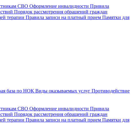
астникам СВО
Оформление инвалидности
Привила
йствий
Порядок рассмотрения обращений граждан
щей терапии
Правила записи на платный прием
Памятки для
ая база по НОК
Виды оказываемых услуг
Противодействие
астникам СВО
Оформление инвалидности
Привила
йствий
Порядок рассмотрения обращений граждан
ей терапии
Правила записи на платный прием
Памятки для