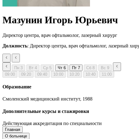
Мазунин Игорь Юрьевич
Директор центра, врач офтальмолог, лазерный хирург
Должность
: Директор центра, врач офтальмолог, лазерный хир
Пн
3
Вт
4
Ср
5
Чт
6
Пт
7
Сб
8
Вс
9
09:00
09:20
09:40
10:00
10:20
10:40
11:00
Образование
Смоленский медицинский институт, 1988
Дополнительные курсы и стажировки
Действующая аккредитация по специальности
Главная
Запись на приём
Запись подтверждена
О больнице