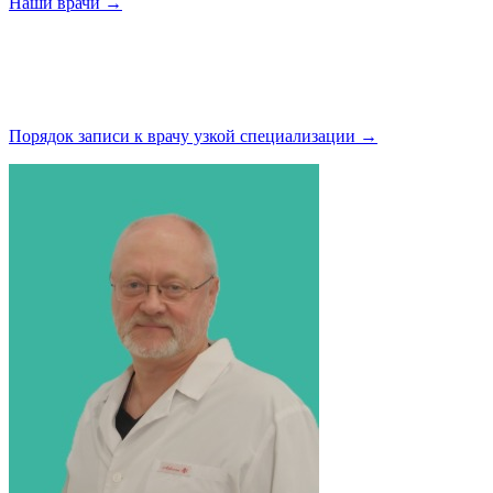
Наши
врачи →
Порядок записи к врачу узкой
специализации →