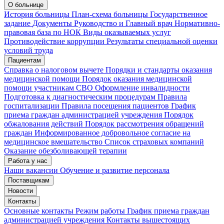
Запись на приём
Запись подтверждена
О больнице
История больницы
План-схема больницы
Государственное
задание
Документы
Руководство и Главный врач
Нормативно-
правовая база по НОК
Виды оказываемых услуг
Мои записи
Подтвердить запись
Отмена
Противодействие коррупции
Результаты специальной оценки
условий труда
Пациентам
Справка о налоговом вычете
Порядки и стандарты оказания
медицинской помощи
Порядок оказания медицинской
помощи участникам СВО
Оформление инвалидности
Подготовка к диагностическим процедурам
Правила
госпитализации
Правила посещения пациентов
График
приема граждан администрацией учреждения
Порядок
обжалования действий
Порядок рассмотрения обращений
граждан
Информированное добровольное согласие на
медицинское вмешательство
Список страховых компаний
Оказание обезболивающей терапии
Работа у нас
Наши вакансии
Обучение и развитие персонала
Поставщикам
Новости
Контакты
Основные контакты
Режим работы
График приема граждан
администрацией учреждения
Контакты вышестоящих