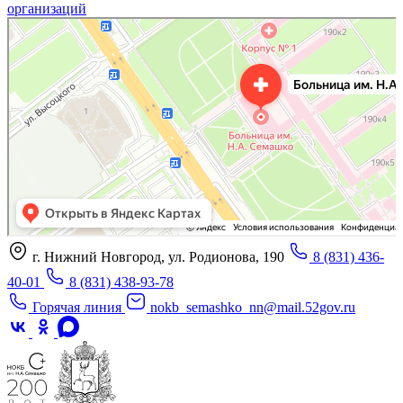
организаций
«Нижегородская областная клиническая больница имени Н.А. Семашко»
Отделение больницы, госпиталя в Нижнем Новгороде
Больница для взрослых в Нижнем Новгороде
г. Нижний Новгород, ул. Родионова, 190
8 (831) 436-
40-01
8 (831) 438-93-78
Горячая линия
nokb_semashko_nn@mail.52gov.ru