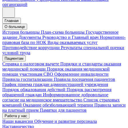
организаций
Главная
О больнице
История больницы
План-схема больницы
Государственное
задание
Документы
Руководство и Главный врач
Нормативно-
правовая база по НОК
Виды оказываемых услуг
Противодействие коррупции
Результаты специальной оценки
условий труда
Пациентам
Справка о налоговом вычете
Порядки и стандарты оказания
медицинской помощи
Порядок оказания медицинской
помощи участникам СВО
Оформление инвалидности
Привила госпитализации
Правила посещения пациентов
График приема граждан администрацией учреждения
Порядок обжалования действий
Порядок рассмотрения
обращений граждан
Информированное добровольное
согласие на медицинское вмешательство
Список страховых
компаний
Оказание обезболивающей терапии
Правила записи
на платный прием
Памятки для пациентов
Работа у нас
Наши вакансии
Обучение и развитие персонала
Наставничество