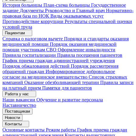
История больницы
План-схема больницы
Государственное
задание
Документы
Руководство и Главный врач
Нормативно-
правовая база по НОК
Виды оказываемых услуг
Противодействие коррупции
Результаты специальной оценки
условий труда
Пациентам
Справка о налоговом вычете
Порядки и стандарты оказания
медицинской помощи
Порядок оказания медицинской
помощи участникам СВО
Оформление инвалидности
Привила госпитализации
Правила посещения пациентов
График приема граждан администрацией учреждения
Порядок обжалования действий
Порядок рассмотрения
обращений граждан
Информированное добровольное
согласие на медицинское вмешательство
Список страховых
компаний
Оказание обезболивающей терапии
Правила записи
на платный прием
Памятки для пациентов
Работа у нас
Наши вакансии
Обучение и развитие персонала
Наставничество
Поставщикам
Новости
Контакты
Основные контакты
Режим работы
График приема граждан
администрацией учреждения
Контакты вышестоящих