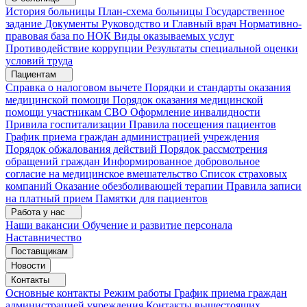
История больницы
План-схема больницы
Государственное
задание
Документы
Руководство и Главный врач
Нормативно-
правовая база по НОК
Виды оказываемых услуг
Противодействие коррупции
Результаты специальной оценки
условий труда
Пациентам
Справка о налоговом вычете
Порядки и стандарты оказания
медицинской помощи
Порядок оказания медицинской
помощи участникам СВО
Оформление инвалидности
Привила госпитализации
Правила посещения пациентов
График приема граждан администрацией учреждения
Порядок обжалования действий
Порядок рассмотрения
обращений граждан
Информированное добровольное
согласие на медицинское вмешательство
Список страховых
компаний
Оказание обезболивающей терапии
Правила записи
на платный прием
Памятки для пациентов
Работа у нас
Наши вакансии
Обучение и развитие персонала
Наставничество
Поставщикам
Новости
Контакты
Основные контакты
Режим работы
График приема граждан
администрацией учреждения
Контакты вышестоящих