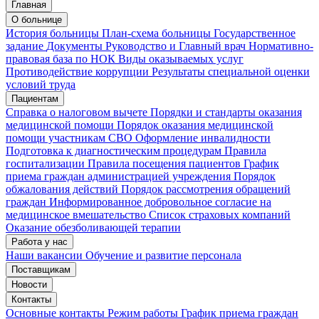
Главная
Запись на приём
Запись подтверждена
О больнице
История больницы
План-схема больницы
Государственное
задание
Документы
Руководство и Главный врач
Нормативно-
правовая база по НОК
Виды оказываемых услуг
Мои записи
Подтвердить запись
Отмена
Противодействие коррупции
Результаты специальной оценки
условий труда
Пациентам
Справка о налоговом вычете
Порядки и стандарты оказания
медицинской помощи
Порядок оказания медицинской
помощи участникам СВО
Оформление инвалидности
Подготовка к диагностическим процедурам
Правила
госпитализации
Правила посещения пациентов
График
приема граждан администрацией учреждения
Порядок
обжалования действий
Порядок рассмотрения обращений
граждан
Информированное добровольное согласие на
медицинское вмешательство
Список страховых компаний
Оказание обезболивающей терапии
Работа у нас
Наши вакансии
Обучение и развитие персонала
Поставщикам
Новости
Контакты
Основные контакты
Режим работы
График приема граждан