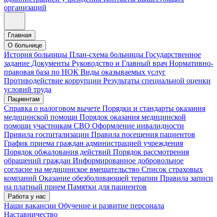
организаций
Главная
О больнице
История больницы
План-схема больницы
Государственное
задание
Документы
Руководство и Главный врач
Нормативно-
правовая база по НОК
Виды оказываемых услуг
Противодействие коррупции
Результаты специальной оценки
условий труда
Пациентам
Справка о налоговом вычете
Порядки и стандарты оказания
медицинской помощи
Порядок оказания медицинской
помощи участникам СВО
Оформление инвалидности
Привила госпитализации
Правила посещения пациентов
График приема граждан администрацией учреждения
Порядок обжалования действий
Порядок рассмотрения
обращений граждан
Информированное добровольное
согласие на медицинское вмешательство
Список страховых
компаний
Оказание обезболивающей терапии
Правила записи
на платный прием
Памятки для пациентов
Работа у нас
Наши вакансии
Обучение и развитие персонала
Наставничество