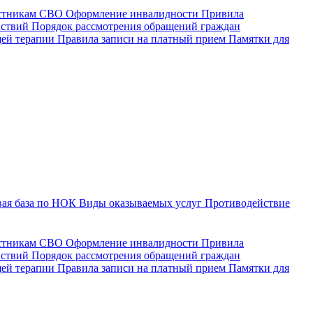
астникам СВО
Оформление инвалидности
Привила
йствий
Порядок рассмотрения обращений граждан
щей терапии
Правила записи на платный прием
Памятки для
ая база по НОК
Виды оказываемых услуг
Противодействие
астникам СВО
Оформление инвалидности
Привила
йствий
Порядок рассмотрения обращений граждан
ей терапии
Правила записи на платный прием
Памятки для