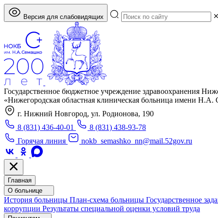
Версия для слабовидящих
Государственное бюджетное учреждение здравоохранения Ниж
«Нижегородская областная клиническая больница имени Н.А.
г. Нижний Новгород, ул. Родионова, 190
8 (831) 436-40-01
8 (831) 438-93-78
Горячая линия
nokb_semashko_nn@mail.52gov.ru
Главная
О больнице
История больницы
План-схема больницы
Государственное зад
коррупции
Результаты специальной оценки условий труда