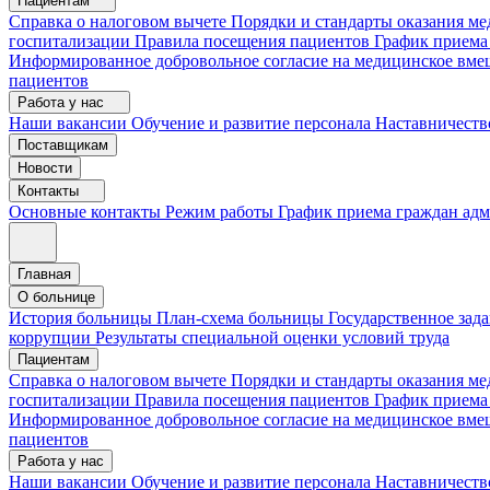
Пациентам
Справка о налоговом вычете
Порядки и стандарты оказания 
госпитализации
Правила посещения пациентов
График приема
Информированное добровольное согласие на медицинское вме
пациентов
Работа у нас
Наши вакансии
Обучение и развитие персонала
Наставничеств
Поставщикам
Новости
Контакты
Основные контакты
Режим работы
График приема граждан ад
Главная
О больнице
История больницы
План-схема больницы
Государственное зад
коррупции
Результаты специальной оценки условий труда
Пациентам
Справка о налоговом вычете
Порядки и стандарты оказания м
госпитализации
Правила посещения пациентов
График приема
Информированное добровольное согласие на медицинское вме
пациентов
Работа у нас
Наши вакансии
Обучение и развитие персонала
Наставничеств