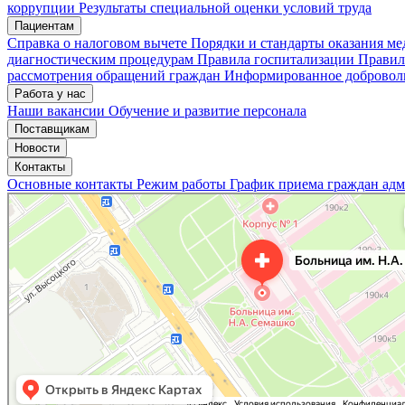
коррупции
Результаты специальной оценки условий труда
Пациентам
Мои записи
Подтвердить запись
Отмена
Справка о налоговом вычете
Порядки и стандарты оказания м
диагностическим процедурам
Правила госпитализации
Правил
рассмотрения обращений граждан
Информированное доброволь
Работа у нас
Наши вакансии
Обучение и развитие персонала
Поставщикам
Новости
Контакты
Основные контакты
Режим работы
График приема граждан ад
«Нижегородская областная клиническая больница имени Н.А. Семашко»
Отделение больницы, госпиталя в Нижнем Новгороде
Больница для взрослых в Нижнем Новгороде