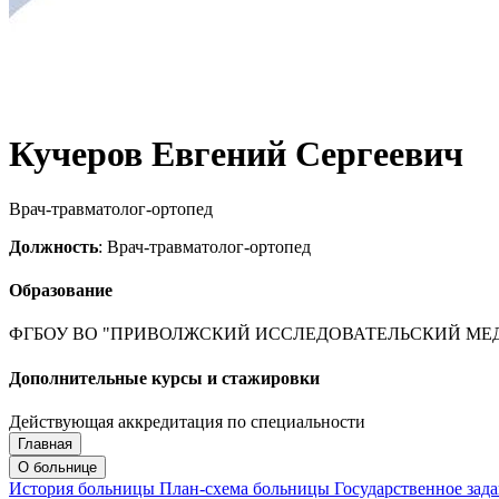
Кучеров Евгений Сергеевич
Врач-травматолог-ортопед
Должность
: Врач-травматолог-ортопед
Образование
ФГБОУ ВО "ПРИВОЛЖСКИЙ ИССЛЕДОВАТЕЛЬСКИЙ МЕД
Дополнительные курсы и стажировки
Действующая аккредитация по специальности
Главная
Запись на приём
Запись подтверждена
О больнице
История больницы
План-схема больницы
Государственное зад