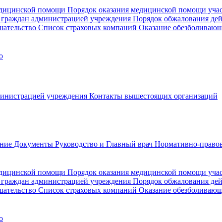
медицинской помощи
Порядок оказания медицинской помощи уч
 граждан администрацией учреждения
Порядок обжалования де
шательство
Список страховых компаний
Оказание обезболиваю
о
министрацией учреждения
Контакты вышестоящих организаций
ание
Документы
Руководство и Главный врач
Нормативно-правов
едицинской помощи
Порядок оказания медицинской помощи уч
 граждан администрацией учреждения
Порядок обжалования де
шательство
Список страховых компаний
Оказание обезболивающ
о