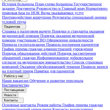
История больницы
План-схема больницы
Государственное
задание
Документы
Руководство и Главный врач
Нормативно-
правовая база по НОК
Виды оказываемых услуг
Противодействие коррупции
Результаты специальной оценки
условий труда
Пациентам
Справка о налоговом вычете
Порядки и стандарты оказания
медицинской помощи
Порядок оказания медицинской
помощи участникам СВО
Оформление инвалидности
Привила госпитализации
Правила посещения пациентов
График приема граждан администрацией учреждения
Порядок обжалования действий
Порядок рассмотрения
обращений граждан
Информированное добровольное
согласие на медицинское вмешательство
Список страховых
компаний
Оказание обезболивающей терапии
Правила записи
на платный прием
Памятки для пациентов
Работа у нас
Наши вакансии
Обучение и развитие персонала
Наставничество
Поставщикам
Новости
Контакты
Основные контакты
Режим работы
График приема граждан
администрацией учреждения
Контакты вышестоящих