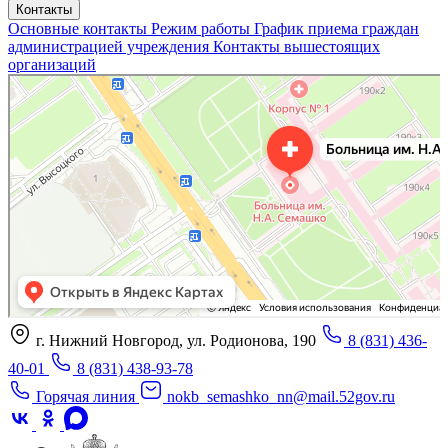
Контакты
Основные контакты
Режим работы
График приема граждан
администрацией учреждения
Контакты вышестоящих
организаций
«Нижегородская областная клиническая больница имени Н.А. Семашко»
Отделение больницы, госпиталя в Нижнем Новгороде
Больница для взрослых в Нижнем Новгороде
г. Нижний Новгород, ул. Родионова, 190
8 (831) 436-
40-01
8 (831) 438-93-78
Горячая линия
nokb_semashko_nn@mail.52gov.ru