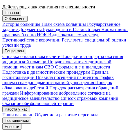
Действующая аккредитация по специальности
Главная
Запись на приём
Запись подтверждена
О больнице
История больницы
План-схема больницы
Государственное
задание
Документы
Руководство и Главный врач
Нормативно-
правовая база по НОК
Виды оказываемых услуг
Мои записи
Подтвердить запись
Отмена
Противодействие коррупции
Результаты специальной оценки
условий труда
Пациентам
Справка о налоговом вычете
Порядки и стандарты оказания
медицинской помощи
Порядок оказания медицинской
помощи участникам СВО
Оформление инвалидности
Подготовка к диагностическим процедурам
Правила
госпитализации
Правила посещения пациентов
График
приема граждан администрацией учреждения
Порядок
обжалования действий
Порядок рассмотрения обращений
граждан
Информированное добровольное согласие на
медицинское вмешательство
Список страховых компаний
Оказание обезболивающей терапии
Работа у нас
Наши вакансии
Обучение и развитие персонала
Поставщикам
Новости