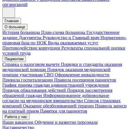
организаций
Главная
О больнице
История больницы
План-схема больницы
Государственное
задание
Документы
Руководство и Главный врач
Нормативно-
правовая база по НОК
Виды оказываемых услуг
Противодействие коррупции
Результаты специальной оценки
условий труда
Пациентам
Справка о налоговом вычете
Порядки и стандарты оказания
медицинской помощи
Порядок оказания медицинской
помощи участникам СВО
Оформление инвалидности
Привила госпитализации
Правила посещения пациентов
График приема граждан администрацией учреждения
Порядок обжалования действий
Порядок рассмотрения
обращений граждан
Информированное добровольное
согласие на медицинское вмешательство
Список страховых
компаний
Оказание обезболивающей терапии
Правила записи
на платный прием
Памятки для пациентов
Работа у нас
Наши вакансии
Обучение и развитие персонала
Наставничество