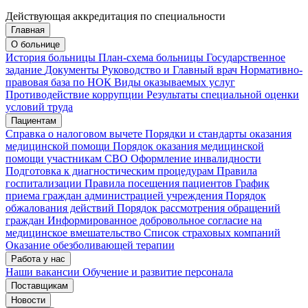
Действующая аккредитация по специальности
Главная
Запись на приём
Запись подтверждена
О больнице
История больницы
План-схема больницы
Государственное
задание
Документы
Руководство и Главный врач
Нормативно-
правовая база по НОК
Виды оказываемых услуг
Мои записи
Подтвердить запись
Отмена
Противодействие коррупции
Результаты специальной оценки
условий труда
Пациентам
Справка о налоговом вычете
Порядки и стандарты оказания
медицинской помощи
Порядок оказания медицинской
помощи участникам СВО
Оформление инвалидности
Подготовка к диагностическим процедурам
Правила
госпитализации
Правила посещения пациентов
График
приема граждан администрацией учреждения
Порядок
обжалования действий
Порядок рассмотрения обращений
граждан
Информированное добровольное согласие на
медицинское вмешательство
Список страховых компаний
Оказание обезболивающей терапии
Работа у нас
Наши вакансии
Обучение и развитие персонала
Поставщикам
Новости