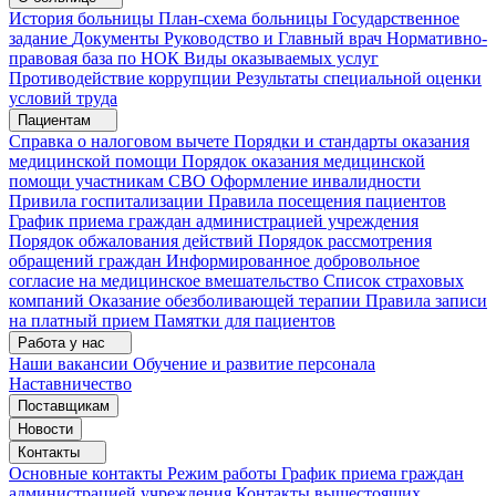
История больницы
План-схема больницы
Государственное
задание
Документы
Руководство и Главный врач
Нормативно-
правовая база по НОК
Виды оказываемых услуг
Противодействие коррупции
Результаты специальной оценки
условий труда
Пациентам
Справка о налоговом вычете
Порядки и стандарты оказания
медицинской помощи
Порядок оказания медицинской
помощи участникам СВО
Оформление инвалидности
Привила госпитализации
Правила посещения пациентов
График приема граждан администрацией учреждения
Порядок обжалования действий
Порядок рассмотрения
обращений граждан
Информированное добровольное
согласие на медицинское вмешательство
Список страховых
компаний
Оказание обезболивающей терапии
Правила записи
на платный прием
Памятки для пациентов
Работа у нас
Наши вакансии
Обучение и развитие персонала
Наставничество
Поставщикам
Новости
Контакты
Основные контакты
Режим работы
График приема граждан
администрацией учреждения
Контакты вышестоящих