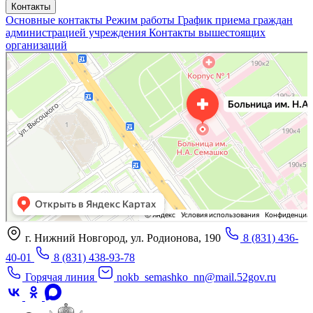
Контакты
Основные контакты
Режим работы
График приема граждан
администрацией учреждения
Контакты вышестоящих
организаций
«Нижегородская областная клиническая больница имени Н.А. Семашко»
Отделение больницы, госпиталя в Нижнем Новгороде
Больница для взрослых в Нижнем Новгороде
г. Нижний Новгород, ул. Родионова, 190
8 (831) 436-
40-01
8 (831) 438-93-78
Горячая линия
nokb_semashko_nn@mail.52gov.ru