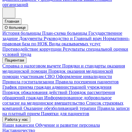
организаций
Главная
О больнице
История больницы
План-схема больницы
Государственное
задание
Документы
Руководство и Главный врач
Нормативно-
правовая база по НОК
Виды оказываемых услуг
Противодействие коррупции
Результаты специальной оценки
условий труда
Пациентам
Справка о налоговом вычете
Порядки и стандарты оказания
медицинской помощи
Порядок оказания медицинской
помощи участникам СВО
Оформление инвалидности
Привила госпитализации
Правила посещения пациентов
График приема граждан администрацией учреждения
Порядок обжалования действий
Порядок рассмотрения
обращений граждан
Информированное добровольное
согласие на медицинское вмешательство
Список страховых
компаний
Оказание обезболивающей терапии
Правила записи
на платный прием
Памятки для пациентов
Работа у нас
Наши вакансии
Обучение и развитие персонала
Наставничество