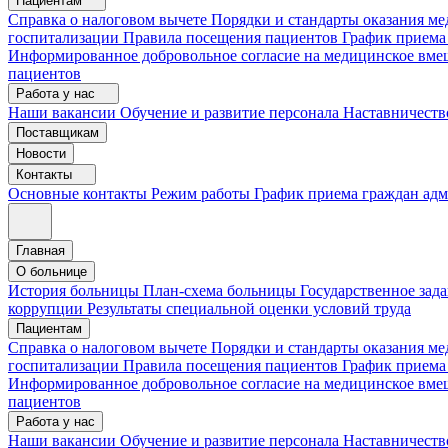
Пациентам
Справка о налоговом вычете
Порядки и стандарты оказания 
госпитализации
Правила посещения пациентов
График приема
Информированное добровольное согласие на медицинское вме
пациентов
Работа у нас
Наши вакансии
Обучение и развитие персонала
Наставничеств
Поставщикам
Новости
Контакты
Основные контакты
Режим работы
График приема граждан ад
Главная
О больнице
История больницы
План-схема больницы
Государственное зад
коррупции
Результаты специальной оценки условий труда
Пациентам
Справка о налоговом вычете
Порядки и стандарты оказания м
госпитализации
Правила посещения пациентов
График приема
Информированное добровольное согласие на медицинское вме
пациентов
Работа у нас
Наши вакансии
Обучение и развитие персонала
Наставничеств