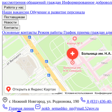
рассмотрения обращений граждан
Информированное доброволь
Работа у нас
Наши вакансии
Обучение и развитие персонала
Поставщикам
Новости
Контакты
Основные контакты
Режим работы
График приема граждан ад
«Нижегородская областная клиническая больница имени Н.А. Семашко»
Отделение больницы, госпиталя в Нижнем Новгороде
Больница для взрослых в Нижнем Новгороде
г. Нижний Новгород, ул. Родионова, 190
8 (831) 436-40
Горячая линия
nokb_semashko_nn@mail.52gov.ru