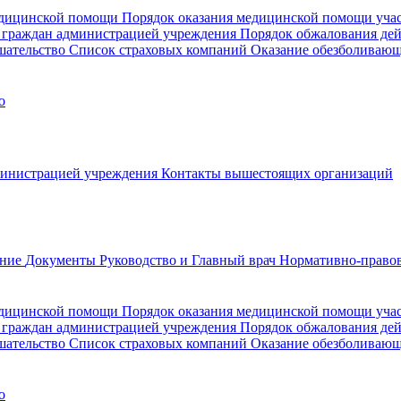
медицинской помощи
Порядок оказания медицинской помощи уч
 граждан администрацией учреждения
Порядок обжалования де
шательство
Список страховых компаний
Оказание обезболиваю
о
министрацией учреждения
Контакты вышестоящих организаций
ание
Документы
Руководство и Главный врач
Нормативно-правов
едицинской помощи
Порядок оказания медицинской помощи уч
 граждан администрацией учреждения
Порядок обжалования де
шательство
Список страховых компаний
Оказание обезболивающ
о