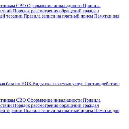
астникам СВО
Оформление инвалидности
Привила
йствий
Порядок рассмотрения обращений граждан
щей терапии
Правила записи на платный прием
Памятки для
ая база по НОК
Виды оказываемых услуг
Противодействие
астникам СВО
Оформление инвалидности
Привила
йствий
Порядок рассмотрения обращений граждан
ей терапии
Правила записи на платный прием
Памятки для