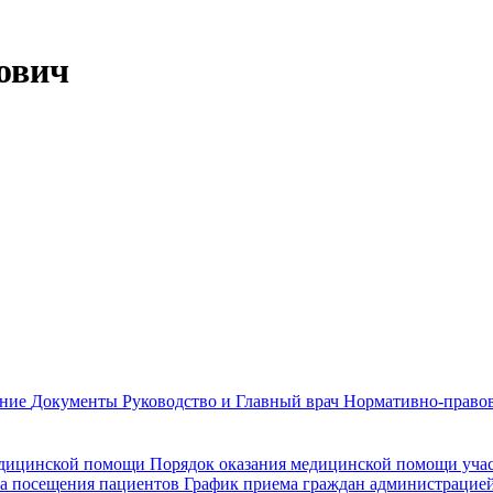
ович
ание
Документы
Руководство и Главный врач
Нормативно-правов
едицинской помощи
Порядок оказания медицинской помощи уч
а посещения пациентов
График приема граждан администрацие