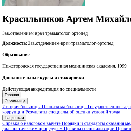
Красильников Артем Михайл
Зав.отделением-врач-травматолог-ортопед
Должность
: Зав.отделением-врач-травматолог-ортопед
Образование
Нижегородская государственная медицинская академия, 1999
Дополнительные курсы и стажировки
Действующая аккредитация по специальности
Главная
Запись на приём
Запись подтверждена
О больнице
История больницы
План-схема больницы
Государственное зад
коррупции
Результаты специальной оценки условий труда
Пациентам
Мои записи
Подтвердить запись
Отмена
Справка о налоговом вычете
Порядки и стандарты оказания м
диагностическим процедурам
Правила госпитализации
Правил