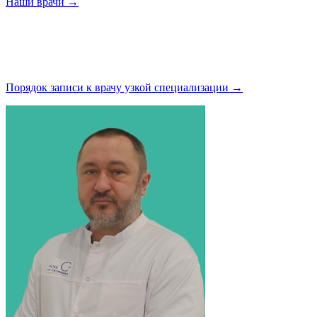
Наши
врачи →
Порядок записи к врачу узкой
специализации →