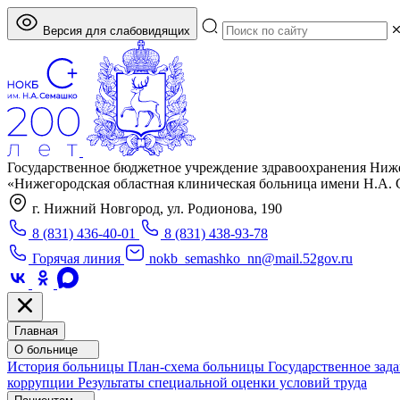
Версия для слабовидящих
Государственное бюджетное учреждение здравоохранения Ниж
«Нижегородская областная клиническая больница имени Н.А.
г. Нижний Новгород, ул. Родионова, 190
8 (831) 436-40-01
8 (831) 438-93-78
Горячая линия
nokb_semashko_nn@mail.52gov.ru
Главная
О больнице
История больницы
План-схема больницы
Государственное зад
коррупции
Результаты специальной оценки условий труда