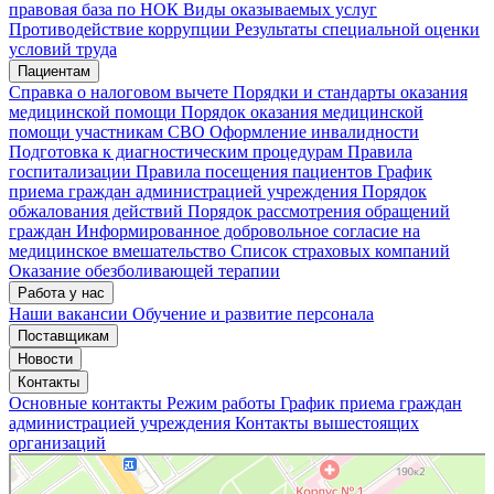
правовая база по НОК
Виды оказываемых услуг
Мои записи
Подтвердить запись
Отмена
Противодействие коррупции
Результаты специальной оценки
условий труда
Пациентам
Справка о налоговом вычете
Порядки и стандарты оказания
медицинской помощи
Порядок оказания медицинской
помощи участникам СВО
Оформление инвалидности
Подготовка к диагностическим процедурам
Правила
госпитализации
Правила посещения пациентов
График
приема граждан администрацией учреждения
Порядок
обжалования действий
Порядок рассмотрения обращений
граждан
Информированное добровольное согласие на
медицинское вмешательство
Список страховых компаний
Оказание обезболивающей терапии
Работа у нас
Наши вакансии
Обучение и развитие персонала
Поставщикам
Новости
Контакты
Основные контакты
Режим работы
График приема граждан
администрацией учреждения
Контакты вышестоящих
организаций
«Нижегородская областная клиническая больница имени Н.А. Семашко»
Отделение больницы, госпиталя в Нижнем Новгороде
Больница для взрослых в Нижнем Новгороде