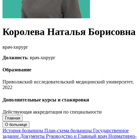
Королева Наталья Борисовна
врач-хирург
Должность
: врач-хирург
Образование
Приволжский исследовательский медицинский университет,
2022
Дополнительные курсы и стажировки
Действующая аккредитация по специальности
Главная
Запись на приём
Запись подтверждена
О больнице
История больницы
План-схема больницы
Государственное
задание
Документы
Руководство и Главный врач
Нормативно-