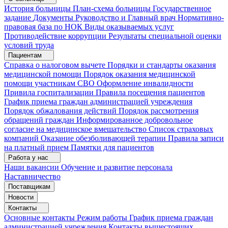
История больницы
План-схема больницы
Государственное
задание
Документы
Руководство и Главный врач
Нормативно-
правовая база по НОК
Виды оказываемых услуг
Противодействие коррупции
Результаты специальной оценки
условий труда
Пациентам
Справка о налоговом вычете
Порядки и стандарты оказания
медицинской помощи
Порядок оказания медицинской
помощи участникам СВО
Оформление инвалидности
Привила госпитализации
Правила посещения пациентов
График приема граждан администрацией учреждения
Порядок обжалования действий
Порядок рассмотрения
обращений граждан
Информированное добровольное
согласие на медицинское вмешательство
Список страховых
компаний
Оказание обезболивающей терапии
Правила записи
на платный прием
Памятки для пациентов
Работа у нас
Наши вакансии
Обучение и развитие персонала
Наставничество
Поставщикам
Новости
Контакты
Основные контакты
Режим работы
График приема граждан
администрацией учреждения
Контакты вышестоящих