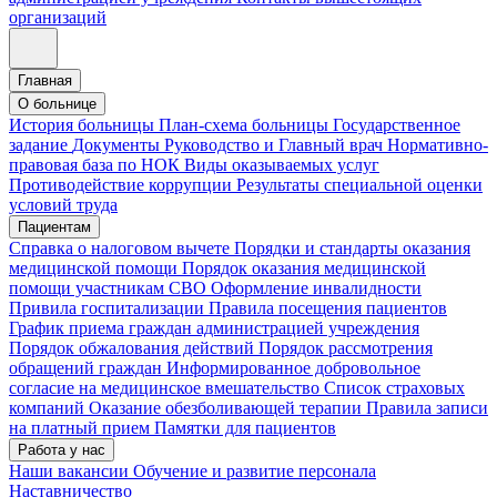
организаций
Главная
О больнице
История больницы
План-схема больницы
Государственное
задание
Документы
Руководство и Главный врач
Нормативно-
правовая база по НОК
Виды оказываемых услуг
Противодействие коррупции
Результаты специальной оценки
условий труда
Пациентам
Справка о налоговом вычете
Порядки и стандарты оказания
медицинской помощи
Порядок оказания медицинской
помощи участникам СВО
Оформление инвалидности
Привила госпитализации
Правила посещения пациентов
График приема граждан администрацией учреждения
Порядок обжалования действий
Порядок рассмотрения
обращений граждан
Информированное добровольное
согласие на медицинское вмешательство
Список страховых
компаний
Оказание обезболивающей терапии
Правила записи
на платный прием
Памятки для пациентов
Работа у нас
Наши вакансии
Обучение и развитие персонала
Наставничество