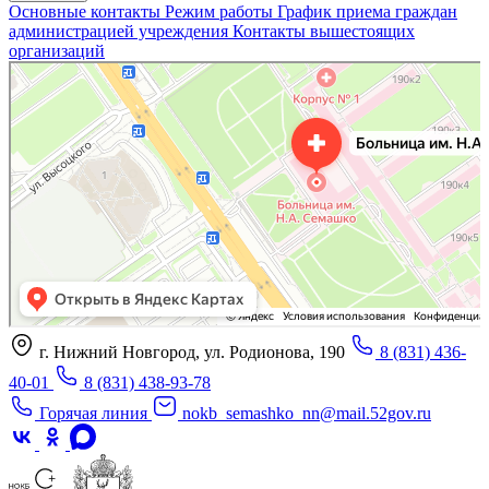
Основные контакты
Режим работы
График приема граждан
администрацией учреждения
Контакты вышестоящих
организаций
«Нижегородская областная клиническая больница имени Н.А. Семашко»
Отделение больницы, госпиталя в Нижнем Новгороде
Больница для взрослых в Нижнем Новгороде
г. Нижний Новгород, ул. Родионова, 190
8 (831) 436-
40-01
8 (831) 438-93-78
Горячая линия
nokb_semashko_nn@mail.52gov.ru