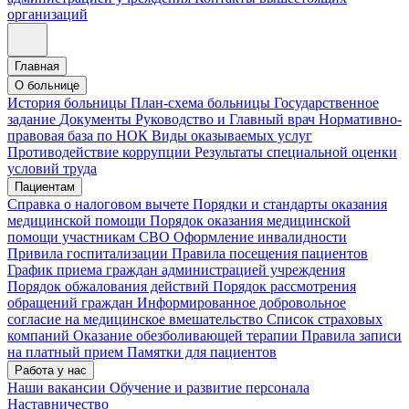
организаций
Главная
О больнице
История больницы
План-схема больницы
Государственное
задание
Документы
Руководство и Главный врач
Нормативно-
правовая база по НОК
Виды оказываемых услуг
Противодействие коррупции
Результаты специальной оценки
условий труда
Пациентам
Справка о налоговом вычете
Порядки и стандарты оказания
медицинской помощи
Порядок оказания медицинской
помощи участникам СВО
Оформление инвалидности
Привила госпитализации
Правила посещения пациентов
График приема граждан администрацией учреждения
Порядок обжалования действий
Порядок рассмотрения
обращений граждан
Информированное добровольное
согласие на медицинское вмешательство
Список страховых
компаний
Оказание обезболивающей терапии
Правила записи
на платный прием
Памятки для пациентов
Работа у нас
Наши вакансии
Обучение и развитие персонала
Наставничество