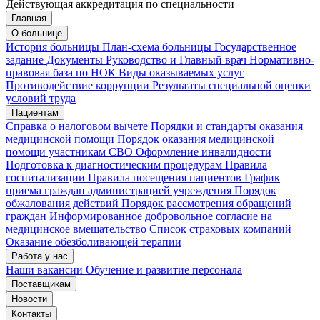
Действующая аккредитация по специальности
Главная
Запись на приём
Запись подтверждена
О больнице
История больницы
План-схема больницы
Государственное
задание
Документы
Руководство и Главный врач
Нормативно-
правовая база по НОК
Виды оказываемых услуг
Мои записи
Подтвердить запись
Отмена
Противодействие коррупции
Результаты специальной оценки
условий труда
Пациентам
Справка о налоговом вычете
Порядки и стандарты оказания
медицинской помощи
Порядок оказания медицинской
помощи участникам СВО
Оформление инвалидности
Подготовка к диагностическим процедурам
Правила
госпитализации
Правила посещения пациентов
График
приема граждан администрацией учреждения
Порядок
обжалования действий
Порядок рассмотрения обращений
граждан
Информированное добровольное согласие на
медицинское вмешательство
Список страховых компаний
Оказание обезболивающей терапии
Работа у нас
Наши вакансии
Обучение и развитие персонала
Поставщикам
Новости
Контакты