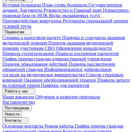
История больницы
План-схема больницы
Государственное
задание
Документы
Руководство и Главный врач
Нормативно-
правовая база по НОК
Виды оказываемых услуг
Противодействие коррупции
Результаты специальной оценки
условий труда
Пациентам
Справка о налоговом вычете
Порядки и стандарты оказания
медицинской помощи
Порядок оказания медицинской
помощи участникам СВО
Оформление инвалидности
Привила госпитализации
Правила посещения пациентов
График приема граждан администрацией учреждения
Порядок обжалования действий
Порядок рассмотрения
обращений граждан
Информированное добровольное
согласие на медицинское вмешательство
Список страховых
компаний
Оказание обезболивающей терапии
Правила записи
на платный прием
Памятки для пациентов
Работа у нас
Наши вакансии
Обучение и развитие персонала
Наставничество
Поставщикам
Новости
Контакты
Основные контакты
Режим работы
График приема граждан
администрацией учреждения
Контакты вышестоящих